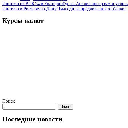
Навигация
Ипотека от ВТБ 24 в Екатеринбурге: Анализ программ и услов
Ипотека в Ростове-на-Дону: Выгодные предложения от банков
по
записям
Курсы валют
Поиск
Поиск
Последние новости