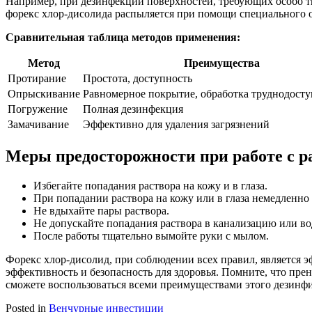
Например, при дезинфекции поверхностей, требующих особо тщ
форекс хлор-дисолида распыляется при помощи специального 
Сравнительная таблица методов применения:
Метод
Преимущества
Протирание
Простота, доступность
Опрыскивание
Равномерное покрытие, обработка труднодост
Погружение
Полная дезинфекция
Замачивание
Эффективно для удаления загрязнений
Меры предосторожности при работе с р
Избегайте попадания раствора на кожу и в глаза.
При попадании раствора на кожу или в глаза немедленн
Не вдыхайте пары раствора.
Не допускайте попадания раствора в канализацию или в
После работы тщательно вымойте руки с мылом.
Форекс хлор-дисолид, при соблюдении всех правил, является 
эффективность и безопасность для здоровья. Помните, что пр
сможете воспользоваться всеми преимуществами этого дезинф
Posted in
Венчурные инвестиции