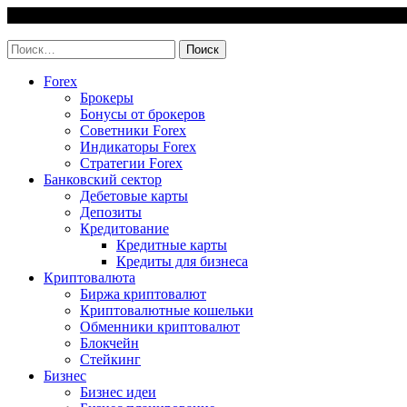
Skip
6 August, 2026
to
invest-easy.ru
content
Найти:
Forex
Брокеры
Бонусы от брокеров
Советники Forex
Индикаторы Forex
Стратегии Forex
Банковский сектор
Дебетовые карты
Депозиты
Кредитование
Кредитные карты
Кредиты для бизнеса
Криптовалюта
Биржа криптовалют
Криптовалютные кошельки
Обменники криптовалют
Блокчейн
Стейкинг
Бизнес
Бизнес идеи