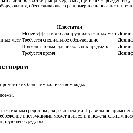
ательной обработки (например, в медицинских учреждениях), ча
оборудования, обеспечивающего равномерное нанесение и прони
Недостатки
Менее эффективно для труднодоступных мест
Дезинф
упных мест
Требуется специальное оборудование
Дезинф
Подходит только для небольших предметов
Дезинф
Требуется время
Дезинф
аствором
о промойте их большим количеством воды.
одоемы.
эффективным средством для дезинфекции. Правильное применени
енебрежение инструкциями может привести к нежелательным посл
ицирующего средства.