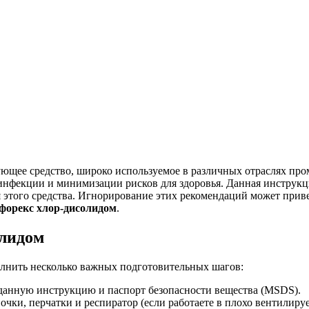
ующее средство, широко используемое в различных отраслях п
инфекции и минимизации рисков для здоровья. Данная инструкц
я этого средства. Игнорирование этих рекомендаций может при
форекс хлор-дисолидом
.
олидом
лнить несколько важных подготовительных шагов:
анную инструкцию и паспорт безопасности вещества (MSDS).
очки, перчатки и респиратор (если работаете в плохо вентилир