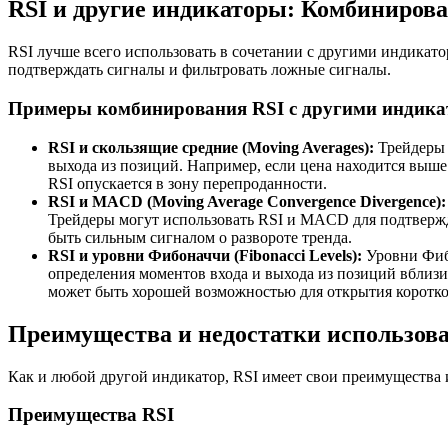
RSI и другие индикаторы: Комбиниров
RSI лучше всего использовать в сочетании с другими индикат
подтверждать сигналы и фильтровать ложные сигналы.
Примеры комбинирования RSI с другими индик
RSI и скользящие средние (Moving Averages):
Трейдеры 
выхода из позиций. Например, если цена находится выше 
RSI опускается в зону перепроданности.
RSI и MACD (Moving Average Convergence Divergence):
Трейдеры могут использовать RSI и MACD для подтвержд
быть сильным сигналом о развороте тренда.
RSI и уровни Фибоначчи (Fibonacci Levels):
Уровни Фибо
определения моментов входа и выхода из позиций вблизи
может быть хорошей возможностью для открытия коротк
Преимущества и недостатки использов
Как и любой другой индикатор, RSI имеет свои преимущества и
Преимущества RSI