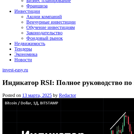
Бизнес планирование
Франшиза
Инвестиции
Акции компаний
Венчурные инвестиции
Обучение инвестициям
Законодательство
Фондовый рынок
Недвижимость
Тендеры
Экономика
Новости
invest-easy.ru
Индикатор RSI: Полное руководство по
Posted on
13 марта, 2025
by
Redactor