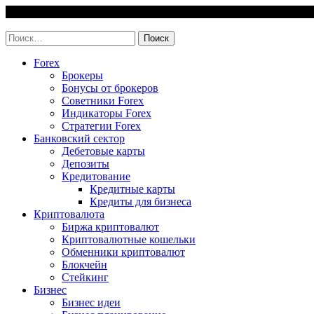
Skip
7 August, 2026
to
invest-easy.ru
content
Найти:
Forex
Брокеры
Бонусы от брокеров
Советники Forex
Индикаторы Forex
Стратегии Forex
Банковский сектор
Дебетовые карты
Депозиты
Кредитование
Кредитные карты
Кредиты для бизнеса
Криптовалюта
Биржа криптовалют
Криптовалютные кошельки
Обменники криптовалют
Блокчейн
Стейкинг
Бизнес
Бизнес идеи