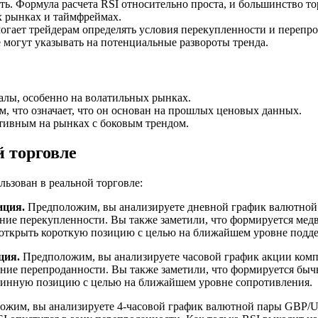
ать. Формула расчета RSI относительно проста, и большинство 
х рынках и таймфреймах.
огает трейдерам определять условия перекупленности и перепро
 могут указывать на потенциальные развороты тренда.
алы, особенно на волатильных рынках.
, что означает, что он основан на прошлых ценовых данных.
тивным на рынках с боковым трендом.
 торговле
льзован в реальной торговле:
иция.
Предположим, вы анализируете дневной график валютной 
ояние перекупленности. Вы также заметили, что формируется мед
е открыть короткую позицию с целью на ближайшем уровне подд
ция.
Предположим, вы анализируете часовой график акции компа
яние перепроданности. Вы также заметили, что формируется быч
длинную позицию с целью на ближайшем уровне сопротивления.
жим, вы анализируете 4-часовой график валютной пары GBP/US