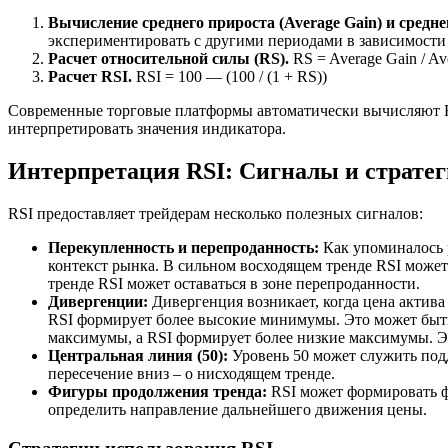
Вычисление среднего прироста (Average Gain) и средне
экспериментировать с другими периодами в зависимости 
Расчет относительной силы (RS).
RS = Average Gain / Av
Расчет RSI.
RSI = 100 — (100 / (1 + RS))
Современные торговые платформы автоматически вычисляют RS
интерпретировать значения индикатора.
Интерпретация RSI: Сигналы и страте
RSI предоставляет трейдерам несколько полезных сигналов:
Перекупленность и перепроданность:
Как упоминалось р
контекст рынка. В сильном восходящем тренде RSI может
тренде RSI может оставаться в зоне перепроданности.
Дивергенции:
Дивергенция возникает, когда цена актив
RSI формирует более высокие минимумы. Это может быть
максимумы, а RSI формирует более низкие максимумы. Эт
Центральная линия (50):
Уровень 50 может служить подд
пересечение вниз – о нисходящем тренде.
Фигуры продолжения тренда:
RSI может формировать ф
определить направление дальнейшего движения цены.