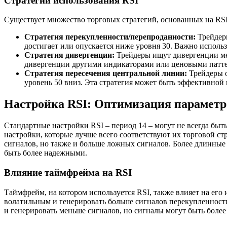
Стратегии использования RSI
Существует множество торговых стратегий, основанных на RSI
Стратегия перекупленности/перепроданности:
Трейдеры
достигает или опускается ниже уровня 30. Важно исполь
Стратегия дивергенции:
Трейдеры ищут дивергенции ме
дивергенции другими индикаторами или ценовыми патт
Стратегия пересечения центральной линии:
Трейдеры о
уровень 50 вниз. Эта стратегия может быть эффективной
Настройка RSI: Оптимизация параметр
Стандартные настройки RSI – период 14 – могут не всегда бы
настройки, которые лучше всего соответствуют их торговой ст
сигналов, но также и больше ложных сигналов. Более длинные
быть более надежными.
Влияние таймфрейма на RSI
Таймфрейм, на котором используется RSI, также влияет на его
волатильным и генерировать больше сигналов перекупленности
и генерировать меньше сигналов, но сигналы могут быть боле