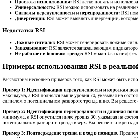
Простота использования:
RSI легко понять и использов
Универсальность:
RSI можно использовать на различны
Сигналы перекупленности и перепроданности:
RSI пом
Дивергенции:
RSI может выявлять дивергенции, которые
Недостатки RSI
Ложные сигналы:
RSI может генерировать ложные сигн
Запаздывание:
RSI является запаздывающим индикатором
Не работает в боковом тренде:
RSI может быть неэффек
Примеры использования RSI в реальной
Рассмотрим несколько примеров того, как RSI может быть испо
Пример 1: Идентификация перекупленности и короткая поз
максимума, а RSI поднялся выше уровня 70, указывая на сост
сигналом о потенциальном развороте тренда вниз. Вы решает
Пример 2: Идентификация перепроданности и длинная пози
минимума, а RSI опустился ниже уровня 30, указывая на состо
потенциальном развороте тренда вверх. Вы решаете открыть 
Пример 3: Подтверждение тренда и вход в позицию.
Предполо