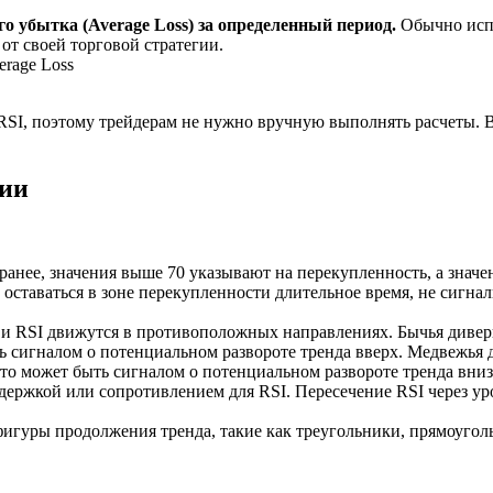
го убытка (Average Loss) за определенный период.
Обычно испо
от своей торговой стратегии.
erage Loss
I, поэтому трейдерам не нужно вручную выполнять расчеты. В
гии
анее, значения выше 70 указывают на перекупленность, а значе
 оставаться в зоне перекупленности длительное время, не сигн
а и RSI движутся в противоположных направлениях. Бычья дивер
 сигналом о потенциальном развороте тренда вверх. Медвежья д
о может быть сигналом о потенциальном развороте тренда вниз
ержкой или сопротивлением для RSI. Пересечение RSI через уро
игуры продолжения тренда, такие как треугольники, прямоугол