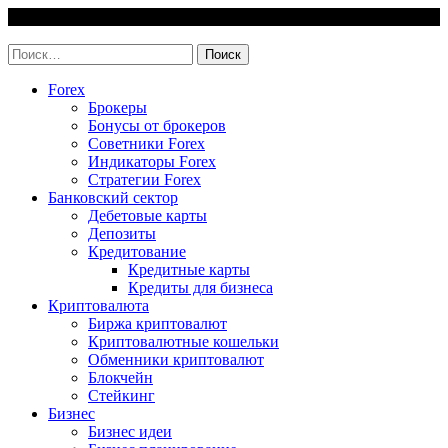
Skip
9 August, 2026
to
invest-easy.ru
content
Найти:
Forex
Брокеры
Бонусы от брокеров
Советники Forex
Индикаторы Forex
Стратегии Forex
Банковский сектор
Дебетовые карты
Депозиты
Кредитование
Кредитные карты
Кредиты для бизнеса
Криптовалюта
Биржа криптовалют
Криптовалютные кошельки
Обменники криптовалют
Блокчейн
Стейкинг
Бизнес
Бизнес идеи