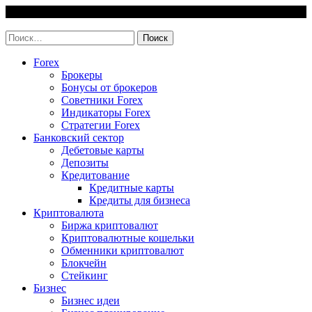
Skip
10 August, 2026
to
invest-easy.ru
content
Найти:
Forex
Брокеры
Бонусы от брокеров
Советники Forex
Индикаторы Forex
Стратегии Forex
Банковский сектор
Дебетовые карты
Депозиты
Кредитование
Кредитные карты
Кредиты для бизнеса
Криптовалюта
Биржа криптовалют
Криптовалютные кошельки
Обменники криптовалют
Блокчейн
Стейкинг
Бизнес
Бизнес идеи