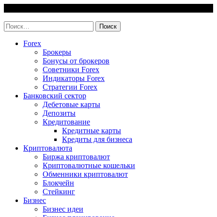
Skip
6 August, 2026
to
invest-easy.ru
content
Найти:
Forex
Брокеры
Бонусы от брокеров
Советники Forex
Индикаторы Forex
Стратегии Forex
Банковский сектор
Дебетовые карты
Депозиты
Кредитование
Кредитные карты
Кредиты для бизнеса
Криптовалюта
Биржа криптовалют
Криптовалютные кошельки
Обменники криптовалют
Блокчейн
Стейкинг
Бизнес
Бизнес идеи