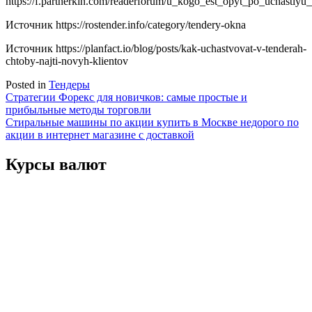
https://f.partnerkin.com/readerforum/u_kogo_est_opyt_po_uchastiy
Источник
https://rostender.info/category/tendery-okna
Источник
https://planfact.io/blog/posts/kak-uchastvovat-v-tenderah-
chtoby-najti-novyh-klientov
Posted in
Тендеры
Навигация
Стратегии Форекс для новичков: самые простые и
прибыльные методы торговли
по
Стиральные машины по акции купить в Москве недорого по
записям
акции в интернет магазине с доставкой
Курсы валют