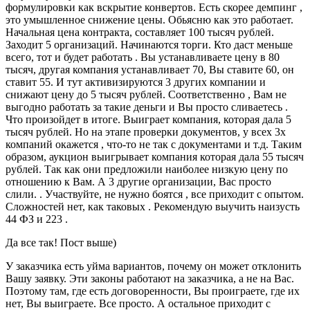
формулировки как вскрытие конвертов. Есть скорее демпинг ,
это умышленное снижение цены. Обьясню как это работает.
Начальная цена контракта, составляет 100 тысяч рублей.
Заходит 5 организаций. Начинаются торги. Кто даст меньше
всего, тот и будет работать . Вы устанавливаете цену в 80
тысяч, другая компания устанавливает 70, Вы ставите 60, он
ставит 55. И тут активизируются 3 других компании и
снижают цену до 5 тысяч рублей. Соответственно , Вам не
выгодно работать за такие деньги и Вы просто сливаетесь .
Что произойдет в итоге. Выиграет компания, которая дала 5
тысяч рублей. Но на этапе проверки документов, у всех 3х
компаний окажется , что-то не так с документами и т.д. Таким
образом, аукцион выигрывает компания которая дала 55 тысяч
рублей. Так как они предложили наиболее низкую цену по
отношению к Вам. А 3 другие организации, Вас просто
слили. . Участвуйте, не нужно боятся , все приходит с опытом.
Сложностей нет, как таковых . Рекомендую выучить наизусть
44 ФЗ и 223 .
Да все так! Пост выше)
У заказчика есть уйма вариантов, почему он может отклонить
Вашу заявку. Эти законы работают на заказчика, а не на Вас.
Поэтому там, где есть договоренности, Вы проиграете, где их
нет, Вы выиграете. Все просто. А остальное приходит с