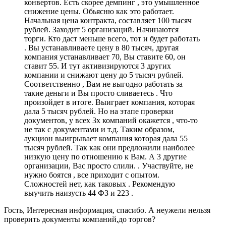
конвертов. Есть скорее демпинг , это умышленное
снижение цены. Обьясню как это работает.
Начальная цена контракта, составляет 100 тысяч
рублей. Заходит 5 организаций. Начинаются
торги. Кто даст меньше всего, тот и будет работать
. Вы устанавливаете цену в 80 тысяч, другая
компания устанавливает 70, Вы ставите 60, он
ставит 55. И тут активизируются 3 других
компании и снижают цену до 5 тысяч рублей.
Соответственно , Вам не выгодно работать за
такие деньги и Вы просто сливаетесь . Что
произойдет в итоге. Выиграет компания, которая
дала 5 тысяч рублей. Но на этапе проверки
документов, у всех 3х компаний окажется , что-то
не так с документами и т.д. Таким образом,
аукцион выигрывает компания которая дала 55
тысяч рублей. Так как они предложили наиболее
низкую цену по отношению к Вам. А 3 другие
организации, Вас просто слили. . Участвуйте, не
нужно боятся , все приходит с опытом.
Сложностей нет, как таковых . Рекомендую
выучить наизусть 44 ФЗ и 223 .
Гость, Интересная информация, спасибо. А неужели нельзя
проверить документы компаний,до торгов?