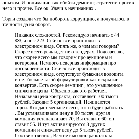
опытом. И понимание как обойти демпинг, стратегии против
него и прочее. Все ок. Удачи в начинаниях .
Торги создали что бы побороть коррупцию, а получилось в
точности да на оборот.
Никаких сложностей. Рекомендую начинать с 44
ФЗ, а не с 223. Сейчас все происходит в
электронном виде. Опять же, о чем мы говорим?
Скорее всего речь идет не о тендерах. Подозреваю,
что скорее всего мы говорим про аукционы и
котировки. Немного неверная информация про
договоренности. Сейчас все происходит в
электронном виде, отсутствует бумажная волокита
и нет больше такой формулировки как вскрытие
конвертов. Есть скорее демпинг , это умышленное
снижение цены. Обьясню как это работает.
Начальная цена контракта, составляет 100 тысяч
рублей. Заходит 5 организаций. Начинаются
торги. Кто даст меньше всего, тот и будет работать
. Вы устанавливаете цену в 80 тысяч, другая
компания устанавливает 70, Вы ставите 60, он
ставит 55. И тут активизируются 3 других
компании и снижают цену до 5 тысяч рублей.
Соответственно , Вам не выгодно работать за