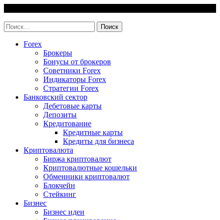
Skip
9 August, 2026
to
invest-easy.ru
content
Найти:
Forex
Брокеры
Бонусы от брокеров
Советники Forex
Индикаторы Forex
Стратегии Forex
Банковский сектор
Дебетовые карты
Депозиты
Кредитование
Кредитные карты
Кредиты для бизнеса
Криптовалюта
Биржа криптовалют
Криптовалютные кошельки
Обменники криптовалют
Блокчейн
Стейкинг
Бизнес
Бизнес идеи