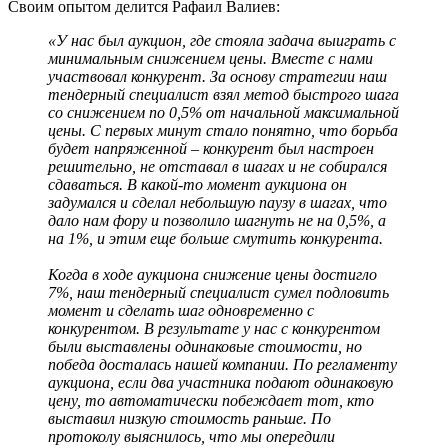
Своим опытом делится Рафаил Валиев:
«У нас был аукцион, где стояла задача выиграть с
минимальным снижением цены. Вместе с нами
участвовал конкурент. За основу стратегии наш
тендерный специалист взял метод быстрого шага
со снижением по 0,5% от начальной максимальной
цены. С первых минут стало понятно, что борьба
будет напряженной – конкурент был настроен
решительно, не отставал в шагах и не собирался
сдаваться. В какой-то момент аукциона он
задумался и сделал небольшую паузу в шагах, что
дало нам фору и позволило шагнуть не на 0,5%, а
на 1%, и этим еще больше смутить конкурента.
Когда в ходе аукциона снижение цены достигло
7%, наш тендерный специалист сумел подловить
момент и сделать шаг одновременно с
конкурентом. В результате у нас с конкурентом
были выставлены одинаковые стоимости, но
победа досталась нашей компании. По регламенту
аукциона, если два участника подают одинаковую
цену, то автоматически побеждает тот, кто
выставил низкую стоимость раньше. По
протоколу выяснилось, что мы опередили