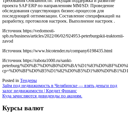
Требования Обязанности: Текущая поддержка и развитие
проекта SAP ERP по направлениям MM/SD: Проведение
обследования существующих бизнес-процессов для
последующей оптимизации. Составление спецификаций на
разработку, протоколов настроек. Выполнение настроек .
Источник
https://vedomosti-
spb.ru/business/articles/2022/06/02/924953-peterburgskii-traktornii-
zavod
Источник
https://www.bicotender.ru/company6198435.html
Источник
https://rabota1000.ru/sankt-
peterburg/%D0%B7%D0%B0%D0%BA%D1%83%D0%BF%D
cp=%D0%BF%D0%B5%D1%82%D0%B5%D1%80%D0%B1%D
Posted in
Тендеры
Навигация
Займ под недвижимость в Челябинске — взять деньги под
залог недвижимости | Кредит Финанс
по
Куда зачисляются дивиденды по акциям.
записям
Курсы валют