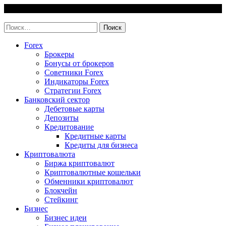
Skip
6 August, 2026
to
invest-easy.ru
content
Найти:
Forex
Брокеры
Бонусы от брокеров
Советники Forex
Индикаторы Forex
Стратегии Forex
Банковский сектор
Дебетовые карты
Депозиты
Кредитование
Кредитные карты
Кредиты для бизнеса
Криптовалюта
Биржа криптовалют
Криптовалютные кошельки
Обменники криптовалют
Блокчейн
Стейкинг
Бизнес
Бизнес идеи