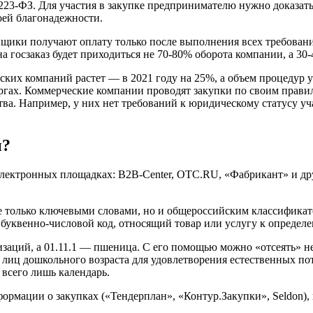
23-ФЗ. Для участия в закупке предпринимателю нужно доказать,
оей благонадежности.
авщики получают оплату только после выполнения всех требован
а госзаказ будет приходиться не 70-80% оборота компании, а 30
ских компаний растет — в 2021 году на 25%, а объем процедур 
гах. Коммерческие компании проводят закупки по своим правил
. Например, у них нет требований к юридическому статусу участ
ы?
электронных площадках: B2B-Center, OTC.RU, «Фабрикант» и др
 не только ключевыми словами, но и общероссийским классифик
буквенно-числовой код, относящий товар или услугу к определ
изаций, а 01.11.1 — пшеница. С его помощью можно «отсеять» 
лиц дошкольного возраста для удовлетворения естественных по
всего лишь календарь.
ормации о закупках («Тендерплан», «Контур.Закупки», Seldon), 