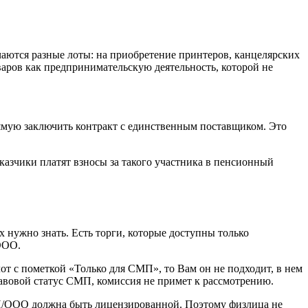
ечаются разные лоты: на приобретение принтеров, канцелярских
варов как предпринимательскую деятельность, которой не
прямую заключить контракт с единственным поставщиком. Это
азчики платят взносы за такого участника в пенсионный
х нужно знать. Есть торги, которые доступны только
ООО.
от с пометкой «Только для СМП», то Вам он не подходит, в нем
правовой статус СМП, комиссия не примет к рассмотрению.
ИП/ООО должна быть лицензированной. Поэтому физлица не