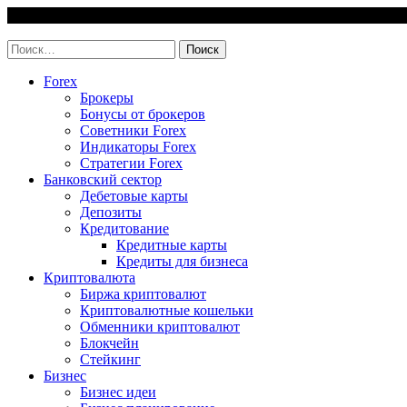
Skip
6 August, 2026
to
invest-easy.ru
content
Найти:
Forex
Брокеры
Бонусы от брокеров
Советники Forex
Индикаторы Forex
Стратегии Forex
Банковский сектор
Дебетовые карты
Депозиты
Кредитование
Кредитные карты
Кредиты для бизнеса
Криптовалюта
Биржа криптовалют
Криптовалютные кошельки
Обменники криптовалют
Блокчейн
Стейкинг
Бизнес
Бизнес идеи