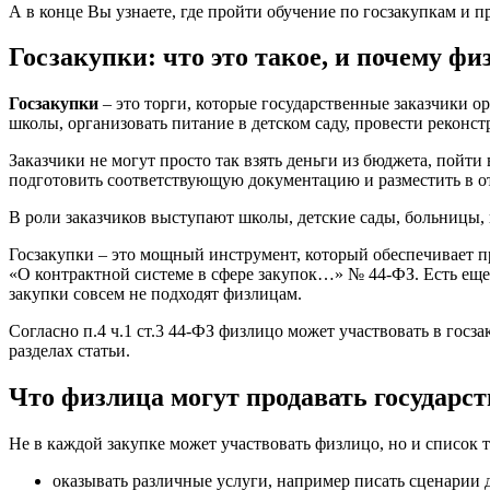
А в конце Вы узнаете, где пройти обучение по госзакупкам и 
Госзакупки: что это такое, и почему ф
Госзакупки
– это торги, которые государственные заказчики 
школы, организовать питание в детском саду, провести реконст
Заказчики не могут просто так взять деньги из бюджета, пойт
подготовить соответствующую документацию и разместить в о
В роли заказчиков выступают школы, детские сады, больницы,
Госзакупки – это мощный инструмент, который обеспечивает п
«О контрактной системе в сфере закупок…» № 44-ФЗ. Есть еще 2
закупки совсем не подходят физлицам.
Согласно п.4 ч.1 ст.3 44-ФЗ физлицо может участвовать в гос
разделах статьи.
Что физлица могут продавать государс
Не в каждой закупке может участвовать физлицо, но и список 
оказывать различные услуги, например писать сценарии 