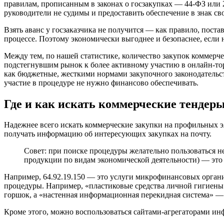
правилам, прописанным в законах о госзакупках — 44-ФЗ или 2
руководители не судимы и предоставить обеспечение в знак св
Взять аванс у госзаказчика не получится — как правило, пост
процессе. Поэтому экономически выгоднее и безопаснее, если н
Между тем, по нашей статистике, количество закупок коммерче
подстегнувшим рынок к более активному участию в онлайн-тор
как бюджетные, жесткими нормами закупочного законодательства
участие в процедуре не нужно финансово обеспечивать.
Где и как искать коммерческие тендер
Надежнее всего искать коммерческие закупки на профильных 
получать информацию об интересующих закупках на почту.
Совет: при поиске процедуры желательно пользоваться
продукции по видам экономической деятельности) — это 
Например, 64.92.19.150 — это услуги микрофинансовых орган
процедуры. Например, «пластиковые средства личной гигиены 
горшок, а «настенная информационная перекидная система» — 
Кроме этого, можно воспользоваться сайтами-агрегаторами инф