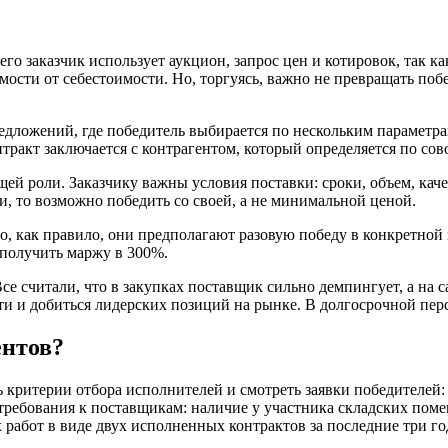
го заказчик использует аукцион, запрос цен и котировок, так как
мости от себестоимости. Но, торгуясь, важно не превращать по
дложений, где победитель выбирается по нескольким параметра
нтракт заключается с контрагентом, который определяется по со
й роли. Заказчику важны условия поставки: сроки, объем, качес
, то возможно победить со своей, а не минимальной ценой.
но, как правило, они предполагают разовую победу в конкретной
 получить маржу в 300%.
е считали, что в закупках поставщик сильно демпингует, а на 
сти и добиться лидерских позиций на рынке. В долгосрочной пе
ентов?
ть критерии отбора исполнителей и смотреть заявки победителе
требования к поставщикам: наличие у участника складских пом
работ в виде двух исполненных контрактов за последние три го