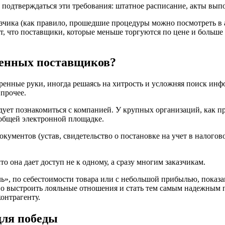
подтверждаться эти требования: штатное расписание, акты выпо
азчика (как правило, прошедшие процедуры можно посмотреть в
ет, что поставщики, которые меньше торгуются по цене и боль
ренных поставщиков?
веренные руки, иногда решаясь на хитрость и усложняя поиск и
 прочее.
дует познакомиться с компанией. У крупных организаций, как пр
 общей электронной площадке.
ументов (устав, свидетельство о постановке на учет в налогово
 она дает доступ не к одному, а сразу многим заказчикам.
», по себестоимости товара или с небольшой прибылью, показа
но выстроить лояльные отношения и стать тем самым надежным 
онтрагенту.
для победы