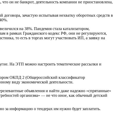
 что он не банкрот, деятельность компании не приостановлена,
ий договора, зачастую испытывая нехватку оборотных средств в
-40%.
увеличился на 38%. Пандемия стала катализатором,
ам в рамках Гражданского кодекс РФ, они не регулируются,
ника, то есть в торгах могут участвовать ИП, а заявку на
угие. На ЭТП можно настроить тематические рассылки и
атором ОКПД 2 (Общероссийский классификатор
енному виду экономической деятельности.
нерелевантные объявления и найти даже надежно «спрятанные»
требностей организма» — не что иное, как обычный детский
но за информацию о тендерах им нужно будет заплатить.