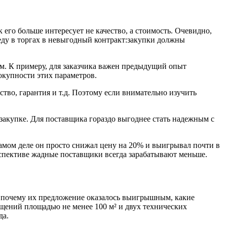
 его больше интересует не качество, а стоимость. Очевидно,
беду в торгах в невыгодный контракт:закупки должны
м. К примеру, для заказчика важен предыдущий опыт
вокупности этих параметров.
тво, гарантия и т.д. Поэтому если внимательно изучить
 закупке. Для поставщика гораздо выгоднее стать надежным с
самом деле он просто снижал цену на 20% и выигрывал почти в
рспективе жадные поставщики всегда зарабатывают меньше.
й: почему их предложение оказалось выигрышным, какие
ещений площадью не менее 100 м² и двух технических
да.