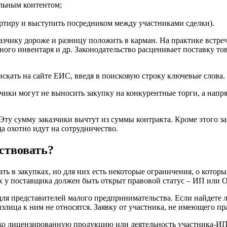
альным контентом;
ртиру и выступить посредником между участниками сделки).
аказчику дороже и разницу положить в карман. На практике встр
ого инвентаря и др. Законодательство расценивает поставку то
скать на сайте ЕИС, введя в поисковую строку ключевые слова.
азчики могут не выносить закупку на конкурентные торги, а на
 сумму заказчики вычтут из суммы контракта. Кроме этого зак
а охотно идут на сотрудничество.
ствовать?
ть в закупках, но для них есть некоторые ограничения, о которы
их у поставщика должен быть открыт правовой статус – ИП или 
для представителей малого предпринимательства. Если найдете л
физлица к ним не относятся. Заявку от участника, не имеющего 
олько лицензированную продукцию или деятельность участника-