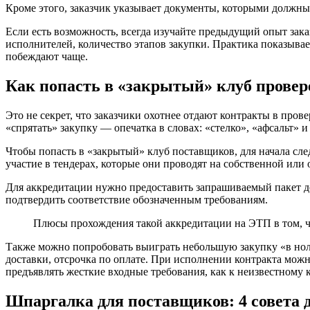
Кроме этого, заказчик указывает документы, которыми должны 
Если есть возможность, всегда изучайте предыдущий опыт зак
исполнителей, количество этапов закупки. Практика показыва
побеждают чаще.
Как попасть в «закрытый» клуб прове
Это не секрет, что заказчики охотнее отдают контракты в про
«спрятать» закупку — опечатка в словах: «стелко», «афсальт» и
Чтобы попасть в «закрытый» клуб поставщиков, для начала сле
участие в тендерах, которые они проводят на собственной или
Для аккредитации нужно предоставить запрашиваемый пакет док
подтвердить соответствие обозначенным требованиям.
Плюсы прохождения такой аккредитации на ЭТП в том, что
Также можно попробовать выиграть небольшую закупку «в ноль
доставки, отсрочка по оплате. При исполнении контракта мож
предъявлять жесткие входные требования, как к неизвестному к
Шпаргалка для поставщиков: 4 совета 