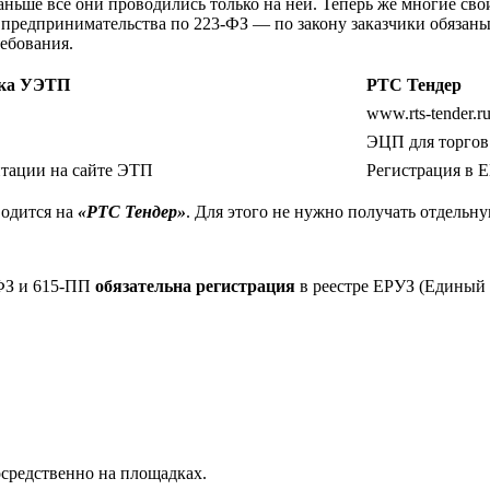
аньше все они проводились только на ней. Теперь же многие сво
о предпринимательства по 223-ФЗ — по закону заказчики обязан
ребования.
дка УЭТП
РТС Тендер
www.rts-tender.r
ЭЦП для торгов
итации на сайте ЭТП
Регистрация в 
водится на
«РТС Тендер»
. Для этого не нужно получать отдель
-ФЗ и 615-ПП
обязательна регистрация
в реестре ЕРУЗ (Единый 
средственно на площадках.