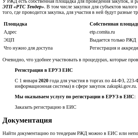
У РЖД есть собственная площадка для проведения закупок, и р
ЭТП «РТС Тендер»
. В том числе закупки для субъектов малог
того, где проводится закупка, для участия в ней будут разные т
Площадка
Собственная площа
Адрес
etp.comita.ru
ЭЦП
Выдается только РЖД
Что нужно для доступа
Регистрация и аккред
Очевидно, что удобнее участвовать в процедурах, которые про
Регистрация в ЕРУЗ ЕИС
С 1 января
2020
года для участия в торгах по 44-ФЗ, 223
информационная система) в сфере закупок zakupki.gov.ru.
Мы оказываем услугу по регистрации в ЕРУЗ в ЕИС
:
Заказать регистрацию в ЕИС
Документация
Найти документацию по тендерам РЖД можно в ЕИС или непо