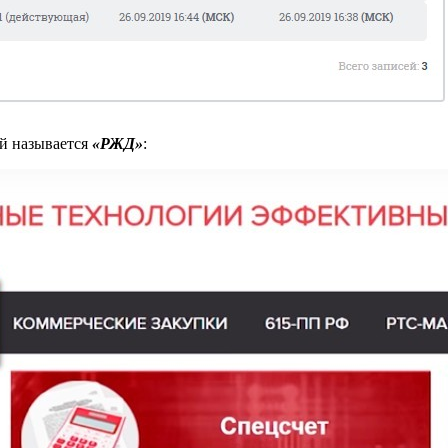
й называется
«РЖД»
: