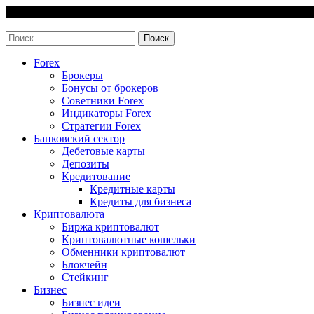
Skip
8 August, 2026
to
invest-easy.ru
content
Найти:
Forex
Брокеры
Бонусы от брокеров
Советники Forex
Индикаторы Forex
Стратегии Forex
Банковский сектор
Дебетовые карты
Депозиты
Кредитование
Кредитные карты
Кредиты для бизнеса
Криптовалюта
Биржа криптовалют
Криптовалютные кошельки
Обменники криптовалют
Блокчейн
Стейкинг
Бизнес
Бизнес идеи