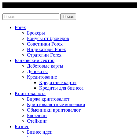
Skip
8 August, 2026
to
invest-easy.ru
content
Найти:
Forex
Брокеры
Бонусы от брокеров
Советники Forex
Индикаторы Forex
Стратегии Forex
Банковский сектор
Дебетовые карты
Депозиты
Кредитование
Кредитные карты
Кредиты для бизнеса
Криптовалюта
Биржа криптовалют
Криптовалютные кошельки
Обменники криптовалют
Блокчейн
Стейкинг
Бизнес
Бизнес идеи