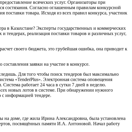
предоставление всяческих услуг. Организаторы при
ося состязания. Согласно оглашенным правилам конкурсной
я поставки товара. Исходя из всех правил конкурса, участник
дера в Казахстане? Эксперты государственных и коммерческих
х и тендерах, реализация поставки товаров и различных услуг,
счет своего бюджета, это грубейшая ошибка, она приводит к
 составления заявки на участие в конкурсе.
следишь. Для того чтобы поиск тендеров был максимально
истема «TenderPlus». Электронная система оповещения
 Система работает 24 часа в сутки 7 дней в неделю.
всех новых лотов в системе. При обнаружении нужного
 с информацией тендере.
вы на доме, где жила Ирина Александровна, была установлена
цертов, посвящённых памяти И.А. Антоновой. Начал работу