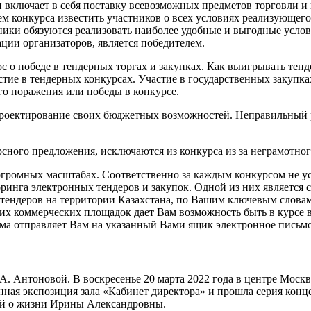
и включает в себя поставку всевозможных предметов торговли и 
ем конкурса известить участников о всех условиях реализующег
ники обязуются реализовать наиболее удобные и выгодные услови
ии организаторов, является победителем.
с о победе в тендерных торгах и закупках. Как выигрывать тен
астие в тендерных конкурсах. Участие в государственных закупка
го поражения или победы в конкурсе.
роектирование своих бюджетных возможностей. Неправильный ра
ного предложения, исключаются из конкурса из за неграмотного
 огромных масштабах. Соответственно за каждым конкурсом не у
инга электронных тендеров и закупок. Одной из них является с
 тендеров на территории Казахстана, по Вашим ключевым словам.
их коммерческих площадок дает Вам возможность быть в курсе 
ма отправляет Вам на указанный Вами ящик электронное письмо
А. Антоновой. В воскресенье 20 марта 2022 года в центре Моск
нная экспозиция зала «Кабинет директора» и прошла серия кон
ий о жизни Ирины Александровны.