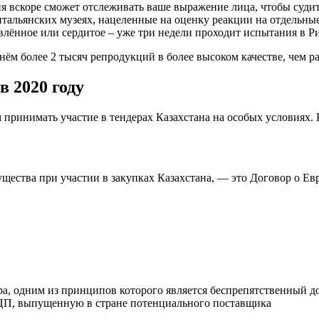
гия вскоре сможет отслеживать ваше выражение лица, чтобы суд
тальянских музеях, нацеленные на оценку реакции на отдельные
ивлённое или сердитое – уже три недели проходит испытания в Р
ём более 2 тысяч репродукций в более высоком качестве, чем р
в 2020 году
инимать участие в тендерах Казахстана на особых условиях. Ра
ства при участии в закупках Казахстана, — это Договор о Евра
ра, одним из принципов которого является беспрепятственный до
т ЭЦП, выпущенную в стране потенциального поставщика