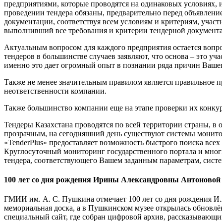
предприятиями, которые проводятся на одинаковых условиях, 
проведении тендера обязаны, предварительно перед объявлени
документации, соответствуя всем условиям и критериям, участ
выполнивший все требования и критерии тендерной документац
Актуальным вопросом для каждого предприятия остается вопро
тендеров в большинстве случаев заявляют, что основа – это уч
именно это дает огромный опыт в познании ряда причин Ваше
Также не менее значительным правилом является правильное п
неответственности компании.
Также большинство компании еще на этапе проверки их конкурс
Тендеры Казахстана проводятся по всей территории страны, в
прозрачным, на сегодняшний день существуют системы монитор
«TenderPlus» предоставляет возможность быстрого поиска всех
Круглосуточный мониторинг государственного портала и мног
тендера, соответствующего Вашем заданным параметрам, систе
100 лет со дня рождения Ирины Александровны Антоновой
ГМИИ им. А. С. Пушкина отмечает 100 лет со дня рождения И.
мемориальная доска, а в Пушкинском музее открылась обновлё
специальный сайт, где собран цифровой архив, рассказывающ