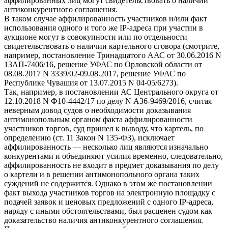
аффилированных лиц могут свидетельствовать о наличии
антиконкурентного соглашения.
В таком случае аффилированность участников и/или факт
использования одного и того же IP-адреса при участии в
аукционе могут в совокупности или по отдельности
свидетельствовать о наличии картельного сговора (смотрите,
например, постановление Тринадцатого ААС от 30.06.2016 N
13АП-7406/16, решение УФАС по Орловской области от
08.08.2017 N 3339/02-09.08.2017, решение УФАС по
Республике Чувашия от 13.07.2015 N 04-05/6273).
Так, например, в постановлении АС Центрального округа от
12.10.2018 N Ф10-4442/17 по делу N А36-9469/2016, считая
неверным довод судов о необходимости доказывания
антимонопольным органом факта аффилированности
участников торгов, суд пришел к выводу, что картель, по
определению (ст. 11 Закон N 135-ФЗ), исключает
аффилированность — несколько лиц являются изначально
конкурентами и объединяют усилия временно, следовательно,
аффилированность не входит в предмет доказывания по делу
о картели и в решении антимонопольного органа таких
суждений не содержится. Однако в этом же постановлении
факт выхода участников торгов на электронную площадку с
подачей заявок и ценовых предложений с одного IP-адреса,
наряду с иными обстоятельствами, был расценен судом как
доказательство наличия антиконкурентного соглашения.