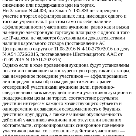
снижению или поддержанию цен на торгах.
Ни Законом N 44-ФЗ, ни Закон N 135-ФЗ не запрещено
участие в торгах аффилированных лиц, имеющих одного и
того же учредителя. При этом само по себе наличие
аффилированности участников аукциона, равно как и выход
на единую электронную торговую площадку с одного и того
же IP-адреса, не являются безусловными доказательствами
наличия картельного сговора (постановление АС
Центрального округа от 11.08.2016 N Ф10-2790/2016 по делу
N А54-3726/2015, постановление Шестнадцатого ААС от
01.09.2015 N 16АП-2923/15).
Однако если в ходе проведения аукциона будут установлены
негативно влияющие на конкурентную среду такие факторы,
как намеренное поведение участников — аффилированных
лиц определенным образом для достижения заранее
оговоренной участниками аукциона цели, причинно-
следственная связь между действиями участников аукциона и
поддержанием цены на торгах, соответствие результата
действий интересам каждого хозяйствующего субъекта и
одновременно их заведомая осведомленность о будущих
действиях друг друга, а также взаимная обусловленность
действий участников аукциона при отсутствии внешних
обстоятельств, спровоцировавших синхронное поведение
участников рынка, согласованные действия участников —