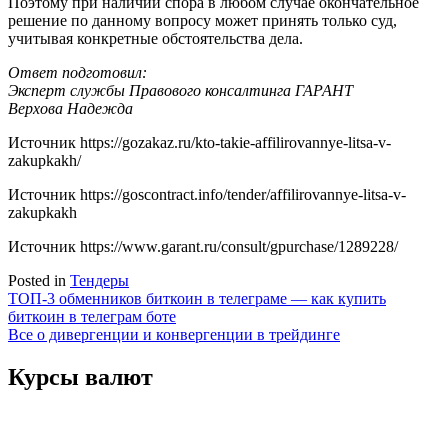
Поэтому при наличии спора в любом случае окончательное
решение по данному вопросу может принять только суд,
учитывая конкретные обстоятельства дела.
Ответ подготовил:
Эксперт службы Правового консалтинга ГАРАНТ
Верхова Надежда
Источник
https://gozakaz.ru/kto-takie-affilirovannye-litsa-v-
zakupkakh/
Источник
https://goscontract.info/tender/affilirovannye-litsa-v-
zakupkakh
Источник
https://www.garant.ru/consult/gpurchase/1289228/
Posted in
Тендеры
Навигация
ТОП-3 обменников биткоин в телеграме — как купить
биткоин в телеграм боте
по
Все о дивергенции и конвергенции в трейдинге
записям
Курсы валют