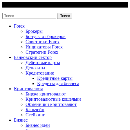
Skip
7 August, 2026
to
invest-easy.ru
content
Найти:
Forex
Брокеры
Бонусы от брокеров
Советники Forex
Индикаторы Forex
Стратегии Forex
Банковский сектор
Дебетовые карты
Депозиты
Кредитование
Кредитные карты
Кредиты для бизнеса
Криптовалюта
Биржа криптовалют
Криптовалютные кошельки
Обменники криптовалют
Блокчейн
Стейкинг
Бизнес
Бизнес идеи