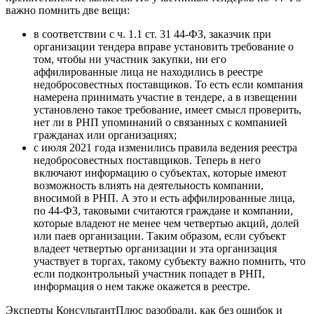
важно помнить две вещи:
в соответствии с ч. 1.1 ст. 31 44-ФЗ, заказчик при
организации тендера вправе установить требование о
том, чтобы ни участник закупки, ни его
аффилированные лица не находились в реестре
недобросовестных поставщиков. То есть если компания
намерена принимать участие в тендере, а в извещении
установлено такое требование, имеет смысл проверить,
нет ли в РНП упоминаний о связанных с компанией
гражданах или организациях;
с июля 2021 года изменились правила ведения реестра
недобросовестных поставщиков. Теперь в него
включают информацию о субъектах, которые имеют
возможность влиять на деятельность компании,
вносимой в РНП. А это и есть аффилированные лица,
по 44-ФЗ, таковыми считаются граждане и компании,
которые владеют не менее чем четвертью акций, долей
или паев организации. Таким образом, если субъект
владеет четвертью организации и эта организация
участвует в торгах, такому субъекту важно помнить, что
если подконтрольный участник попадет в РНП,
информация о нем также окажется в реестре.
Эксперты КонсультантПлюс разобрали, как без ошибок и