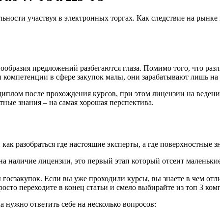
льности участвуя в электронных торгах. Как следствие на рынк
знообразия предложений разбегаются глаза. Помимо того, что раз
 компетенции в сфере закупок малы, они зарабатывают лишь на п
диплом после прохождения курсов, при этом лицензии на ведени
ные знания – на самая хорошая перспектива.
как разобраться где настоящие эксперты, а где поверхностные з
на наличие лицензии, это первый этап который отсеит маленькие
госзакупок. Если вы уже проходили курсы, вы знаете в чем отл
росто переходите в конец статьи и смело выбирайте из топ 3 к
ла нужно ответить себе на несколько вопросов: