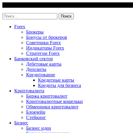
Skip
6 August, 2026
to
invest-easy.ru
content
Найти:
Forex
Брокеры
Бонусы от брокеров
Советники Forex
Индикаторы Forex
Стратегии Forex
Банковский сектор
Дебетовые карты
Депозиты
Кредитование
Кредитные карты
Кредиты для бизнеса
Криптовалюта
Биржа криптовалют
Криптовалютные кошельки
Обменники криптовалют
Блокчейн
Стейкинг
Бизнес
Бизнес идеи