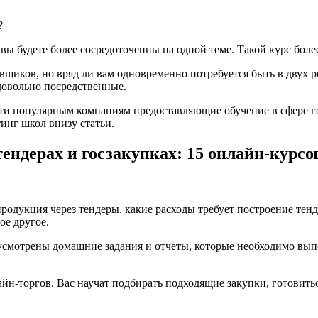
?
вы будете более сосредоточенны на одной теме. Такой курс боле
вщиков, но вряд ли вам одновременно потребуется быть в двух р
 довольно посредственные.
яти популярным компаниям предоставляющие обучение в сфере г
тинг школ внизу статьи.
тендерах и госзакупках: 15 онлайн-курсо
 продукция через тендеры, какие расходы требует построение те
ое другое.
усмотрены домашние задания и отчеты, которые необходимо вып
н-торгов. Вас научат подбирать подходящие закупки, готовиться