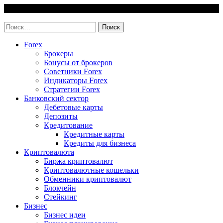
Skip
8 August, 2026
to
invest-easy.ru
content
Найти:
Forex
Брокеры
Бонусы от брокеров
Советники Forex
Индикаторы Forex
Стратегии Forex
Банковский сектор
Дебетовые карты
Депозиты
Кредитование
Кредитные карты
Кредиты для бизнеса
Криптовалюта
Биржа криптовалют
Криптовалютные кошельки
Обменники криптовалют
Блокчейн
Стейкинг
Бизнес
Бизнес идеи