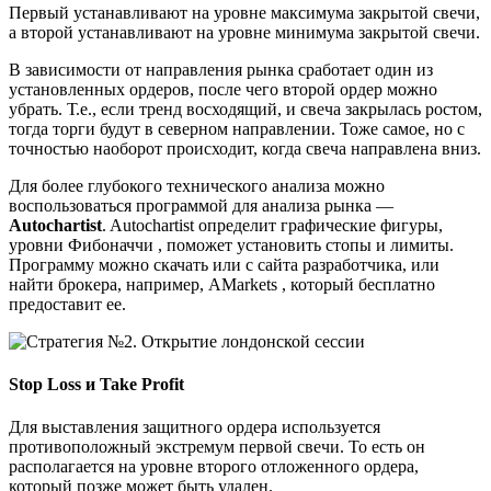
Первый устанавливают на уровне максимума закрытой свечи,
а второй устанавливают на уровне минимума закрытой свечи.
В зависимости от направления рынка сработает один из
установленных ордеров, после чего второй ордер можно
убрать. Т.е., если тренд восходящий, и свеча закрылась ростом,
тогда торги будут в северном направлении. Тоже самое, но с
точностью наоборот происходит, когда свеча направлена вниз.
Для более глубокого технического анализа можно
воспользоваться программой для анализа рынка —
Autochartist
. Autochartist определит графические фигуры,
уровни Фибоначчи , поможет установить стопы и лимиты.
Программу можно скачать или с сайта разработчика, или
найти брокера, например, AMarkets , который бесплатно
предоставит ее.
Stop Loss и Take Profit
Для выставления защитного ордера используется
противоположный экстремум первой свечи. То есть он
располагается на уровне второго отложенного ордера,
который позже может быть удален.