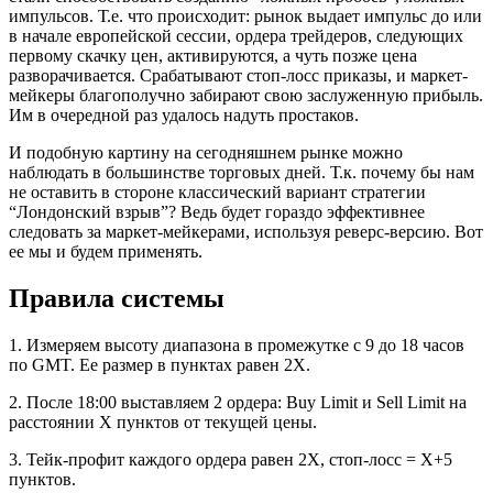
импульсов. Т.е. что происходит: рынок выдает импульс до или
в начале европейской сессии, ордера трейдеров, следующих
первому скачку цен, активируются, а чуть позже цена
разворачивается. Срабатывают стоп-лосс приказы, и маркет-
мейкеры благополучно забирают свою заслуженную прибыль.
Им в очередной раз удалось надуть простаков.
И подобную картину на сегодняшнем рынке можно
наблюдать в большинстве торговых дней. Т.к. почему бы нам
не оставить в стороне классический вариант стратегии
“Лондонский взрыв”? Ведь будет гораздо эффективнее
следовать за маркет-мейкерами, используя реверс-версию. Вот
ее мы и будем применять.
Правила системы
1. Измеряем высоту диапазона в промежутке с 9 до 18 часов
по GMT. Ее размер в пунктах равен 2Х.
2. После 18:00 выставляем 2 ордера: Buy Limit и Sell Limit на
расстоянии Х пунктов от текущей цены.
3. Тейк-профит каждого ордера равен 2Х, стоп-лосс = X+5
пунктов.