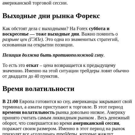
американской торговой сессии.
Выходные дни рынка Форекс
Как обстоят дела с выходными? На Forex
суббота и
воскресенье — тоже выходные дни
. Важно помнить о
разрыве цен (ГЭПе)
. Это одна из знаменитых стратегий,
основанная на открытии позиции.
Позиция должна быть противоположной гэпу
.
То есть это
откат
– цена возвращается к предыдущему
значению. Именно на этой ситуации трейдеры ловят обычно
от двадцати до 40 пунктов.
Время волатильности
В 21:00
Европа готовится ко сну, американцы закрывают свой
терминал, а азиаты приступают к торговле. В этот период
времени волатильность
рынка довольно низкое. Америку
принято считать самым ликвидным рынком . Весь денежный
оборот, что совершается во время
американской сессии
,
поражает своим размером. Именно в этот период на рынок
приходят все «голодные»
трейдеры
, которые жаждут