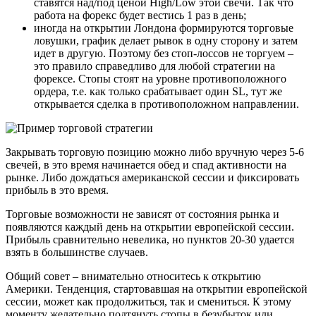
ставятся над/под ценой High/Low этой свечи. Так что
работа на форекс будет вестись 1 раз в день;
иногда на открытии Лондона формируются торговые
ловушки, график делает рывок в одну сторону и затем
идет в другую. Поэтому без стоп-лоссов не торгуем –
это правило справедливо для любой стратегии на
форексе. Стопы стоят на уровне противоположного
ордера, т.е. как только срабатывает один SL, тут же
открывается сделка в противоположном направлении.
Закрывать торговую позицию можно либо вручную через 5-6
свечей, в это время начинается обед и спад активности на
рынке. Либо дождаться американской сессии и фиксировать
прибыль в это время.
Торговые возможности не зависят от состояния рынка и
появляются каждый день на открытии европейской сессии.
Прибыль сравнительно невелика, но пунктов 20-30 удается
взять в большинстве случаев.
Общий совет – внимательно относитесь к открытию
Америки. Тенденция, стартовавшая на открытии европейской
сессии, может как продолжиться, так и смениться. К этому
моменту желательно подтянуть стопы в безубыток или