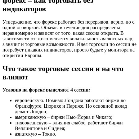
форекс – как торговать без
индикаторов
Утверждение, что форекс работает без перерывов, верно, но с
одной оговоркой. Объемы в течение дня распределены
неравномерно и зависят от того, какая сессия открыта. В
зависимости от этого меняется волатильность валютных пар,
а значит и торговые возможности. Идея торговли по сессии не
потребует никаких индикаторов, просто будьте у монитора на
открытии Европы.
Что такое торговые сессии и на что
влияют
Условно на форекс выделяют 4 сессии:
европейскую. Помимо Лондона работают биржи во
Франкфурте, Цюрихе и Париже. Но основной вклад
делает Лондон;
американскую – биржи Нью-Йорка и Чикаго;
тихоокеанскую – влияния слабое, работают биржи
Веллингтона и Сиднея;
азиатскую – Токио.