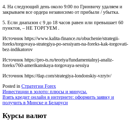
4. На следующий день около 9:00 по Гринвичу удаляем и
закрываем все ордера независимо от прибыли / убытка.
5. Если диапазон с 9 до 18 часов равен или превышает 60
пунктов, – НЕ ТОРГУЕМ .
Источник
https://www.kalita-finance.ru/obuchenie/strategii-
foreks/torgovaya-strategiya-po-sessiyam-na-foreks-kak-torgovati-
bez-indikatorov
Источник
https://pro-ts.ru/teoriya/fundamentalnyj-analiz-
foreks/760-amerikanskaya-torgovaya-sessiya
Источник
https://tlap.com/strategiya-londonskiy-vzryiv/
Posted in
Стратегии Forex
Навигация
Инвестиции в золото: плюсы и минусы.
Взять кредит онлайн в интернете: оформить заявку и
по
получить в Минске и Беларуси
записям
Курсы валют