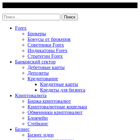
Skip
6 August, 2026
to
invest-easy.ru
content
Найти:
Forex
Брокеры
Бонусы от брокеров
Советники Forex
Индикаторы Forex
Стратегии Forex
Банковский сектор
Дебетовые карты
Депозиты
Кредитование
Кредитные карты
Кредиты для бизнеса
Криптовалюта
Биржа криптовалют
Криптовалютные кошельки
Обменники криптовалют
Блокчейн
Стейкинг
Бизнес
Бизнес идеи