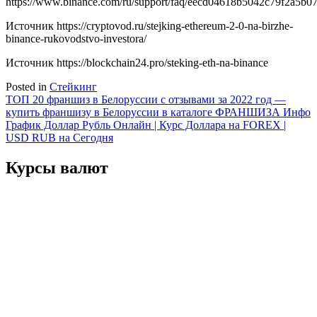
https://www.binance.com/ru/support/faq/eecd04618b5042c79f2a5b0
Источник
https://cryptovod.ru/stejking-ethereum-2-0-na-birzhe-
binance-rukovodstvo-investora/
Источник
https://blockchain24.pro/steking-eth-na-binance
Posted in
Стейкинг
Навигация
ТОП 20 франшиз в Белоруссии с отзывами за 2022 год —
купить франшизу в Белоруссии в каталоге ФРАНШИЗА Инфо
по
График Доллар Рубль Онлайн | Курс Доллара на FOREX |
записям
USD RUB на Сегодня
Курсы валют