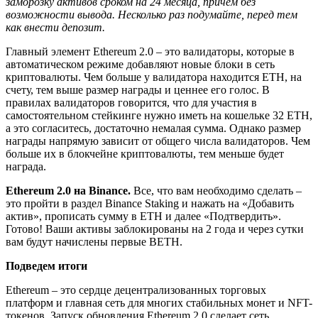
заморозку активов сроком на 24 месяца, причём без
возможности вывода. Несколько раз подумайте, перед тем
как внести депозит.
Главный элемент Ethereum 2.0 – это валидаторы, которые в
автоматическом режиме добавляют новые блоки в сеть
криптовалюты. Чем больше у валидатора находится ETH, на
счету, тем выше размер награды и ценнее его голос. В
правилах валидаторов говорится, что для участия в
самостоятельном стейкинге нужно иметь на кошельке 32 ETH,
а это согласитесь, достаточно немалая сумма. Однако размер
награды напрямую зависит от общего числа валидаторов. Чем
больше их в блокчейне криптовалюты, тем меньше будет
награда.
Ethereum 2.0 на Binance.
Все, что вам необходимо сделать –
это пройти в раздел Binance Staking и нажать на «Добавить
актив», прописать сумму в ETH и далее «Подтвердить».
Готово! Ваши активы заблокированы на 2 года и через сутки
вам будут начислены первые BETH.
Подведем итоги
Ethereum – это сердце децентрализованных торговых
платформ и главная сеть для многих стабильных монет и NFT-
токенов. Запуск обновления Ethereum 2.0 сделает сеть