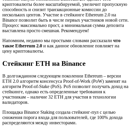
криптовалюты более масштабируемой, увеличит пропускную
способность и снизит транзакционные комиссии до
нескольких центов. Участие в стейкинге Ethereum 2.0 на
Binance позволит быть в числе первых участников новой сети.
Процесс максимально прост, а минимальная сумма депозита
выставлена просто смешная. Рекомендуем!
Напомним, недавно мы простыми словами рассказали
что
такое Ethereum 2.0
и как данное обновление повлияет на
цену криптовалюты.
Стейкинг ETH на Binance
В долгожданном следующем поколении Ethereum – версии
ETH 2.0 алгоритм консенсуса Proof-of-Work (PoW) заменят на
алгоритм Proof-of-Stake (PoS). PoS позволит получать доход на
стейкинге, однако есть определенные требования к
участникам – наличие 32 ETH для участия в технологии
валидаторов.
Площадка Binance Staking создала стейкинг-пул с целью
снижения порога входа для пользователей, где 100% дохода
распределяются между инвесторами.