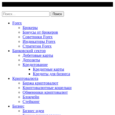
Skip
10 August, 2026
to
invest-easy.ru
content
Найти:
Forex
Брокеры
Бонусы от брокеров
Советники Forex
Индикаторы Forex
Стратегии Forex
Банковский сектор
Дебетовые карты
Депозиты
Кредитование
Кредитные карты
Кредиты для бизнеса
Криптовалюта
Биржа криптовалют
Криптовалютные кошельки
Обменники криптовалют
Блокчейн
Стейкинг
Бизнес
Бизнес идеи