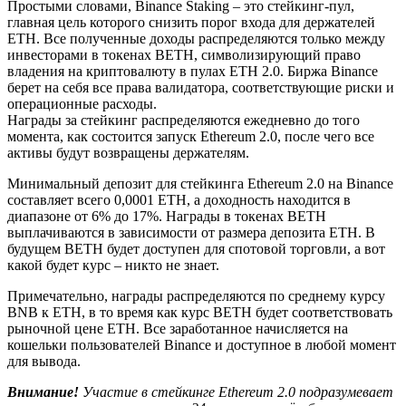
Простыми словами, Binance Staking – это стейкинг-пул,
главная цель которого снизить порог входа для держателей
ETH. Все полученные доходы распределяются только между
инвесторами в токенах BETH, символизирующий право
владения на криптовалюту в пулах ETH 2.0. Биржа Binance
берет на себя все права валидатора, соответствующие риски и
операционные расходы.
Награды за стейкинг распределяются ежедневно до того
момента, как состоится запуск Ethereum 2.0, после чего все
активы будут возвращены держателям.
Минимальный депозит для стейкинга Ethereum 2.0 на Binance
составляет всего 0,0001 ETH, а доходность находится в
диапазоне от 6% до 17%. Награды в токенах BETH
выплачиваются в зависимости от размера депозита ETH. В
будущем BETH будет доступен для спотовой торговли, а вот
какой будет курс – никто не знает.
Примечательно, награды распределяются по среднему курсу
BNB к ETH, в то время как курс BETH будет соответствовать
рыночной цене ETH. Все заработанное начисляется на
кошельки пользователей Binance и доступное в любой момент
для вывода.
Внимание!
Участие в стейкинге Ethereum 2.0 подразумевает