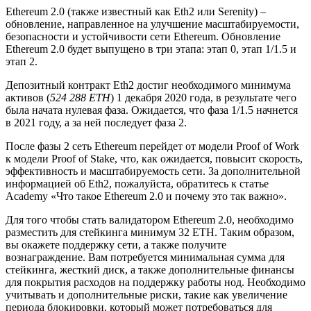
Ethereum 2.0 (также известный как Eth2 или Serenity) –
обновление, направленное на улучшение масштабируемости,
безопасности и устойчивости сети Ethereum. Обновление
Ethereum 2.0 будет выпущено в три этапа: этап 0, этап 1/1.5 и
этап 2.
Депозитный контракт Eth2 достиг необходимого минимума
активов (
524 288 ETH
) 1 декабря 2020 года, в результате чего
была начата нулевая фаза. Ожидается, что фаза 1/1.5 начнется
в 2021 году, а за ней последует фаза 2.
После фазы 2 сеть Ethereum перейдет от модели Proof of Work
к модели Proof of Stake, что, как ожидается, повысит скорость,
эффективность и масштабируемость сети. За дополнительной
информацией об Eth2, пожалуйста, обратитесь к статье
Academy «Что такое Ethereum 2.0 и почему это так важно».
Для того чтобы стать валидатором Ethereum 2.0, необходимо
разместить для стейкинга минимум 32 ETH. Таким образом,
вы окажете поддержку сети, а также получите
вознаграждение. Вам потребуется минимальная сумма для
стейкинга, жесткий диск, а также дополнительные финансы
для покрытия расходов на поддержку работы нод. Необходимо
учитывать и дополнительные риски, такие как увеличение
периода блокировки, который может потребоваться для