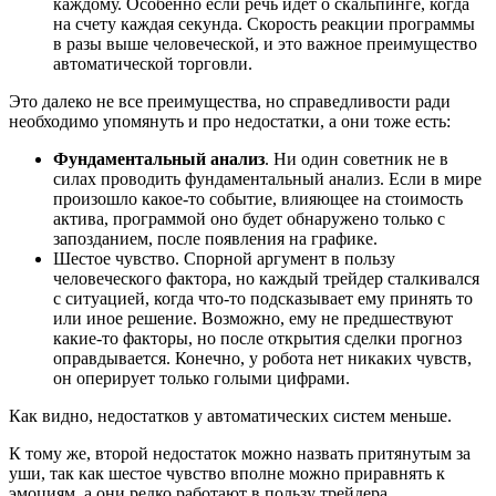
каждому. Особенно если речь идет о скальпинге, когда
на счету каждая секунда. Скорость реакции программы
в разы выше человеческой, и это важное преимущество
автоматической торговли.
Это далеко не все преимущества, но справедливости ради
необходимо упомянуть и про недостатки, а они тоже есть:
Фундаментальный анализ
. Ни один советник не в
силах проводить фундаментальный анализ. Если в мире
произошло какое-то событие, влияющее на стоимость
актива, программой оно будет обнаружено только с
запозданием, после появления на графике.
Шестое чувство. Спорной аргумент в пользу
человеческого фактора, но каждый трейдер сталкивался
с ситуацией, когда что-то подсказывает ему принять то
или иное решение. Возможно, ему не предшествуют
какие-то факторы, но после открытия сделки прогноз
оправдывается. Конечно, у робота нет никаких чувств,
он оперирует только голыми цифрами.
Как видно, недостатков у автоматических систем меньше.
К тому же, второй недостаток можно назвать притянутым за
уши, так как шестое чувство вполне можно приравнять к
эмоциям, а они редко работают в пользу трейдера.