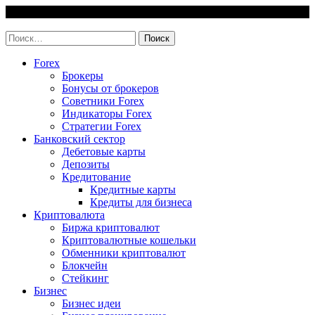
Skip
8 August, 2026
to
invest-easy.ru
content
Найти:
Forex
Брокеры
Бонусы от брокеров
Советники Forex
Индикаторы Forex
Стратегии Forex
Банковский сектор
Дебетовые карты
Депозиты
Кредитование
Кредитные карты
Кредиты для бизнеса
Криптовалюта
Биржа криптовалют
Криптовалютные кошельки
Обменники криптовалют
Блокчейн
Стейкинг
Бизнес
Бизнес идеи