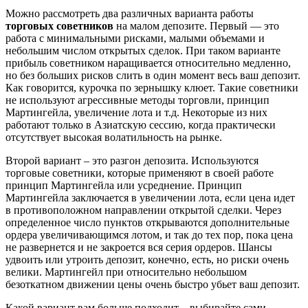
Можно рассмотреть два различных варианта работы
торговых советников
на малом депозите. Первый — это
работа с минимальными рисками, малыми объемами и
небольшим числом открытых сделок. При таком варианте
прибыль советником наращивается относительно медленно,
но без больших рисков слить в один момент весь ваш депозит.
Как говорится, курочка по зернышку клюет. Такие советники
не используют агрессивные методы торговли, принцип
Мартингейла, увеличение лота и т.д. Некоторые из них
работают только в Азиатскую сессию, когда практически
отсутствует высокая волатильность на рынке.
Второй вариант – это разгон депозита. Используются
торговые советники, которые применяют в своей работе
принцип Мартингейла или усреднение. Принцип
Мартингейла заключается в увеличении лота, если цена идет
в противоположном направлении открытой сделки. Через
определенное число пунктов открываются дополнительные
ордера увеличивающимся лотом, и так до тех пор, пока цена
не развернется и не закроется вся серия ордеров. Шансы
удвоить или утроить депозит, конечно, есть, но риски очень
велики. Мартингейл при относительно небольшом
безоткатном движении цены очень быстро убьет ваш депозит.
Какой вариант вам больше подходит – выбирайте сами.