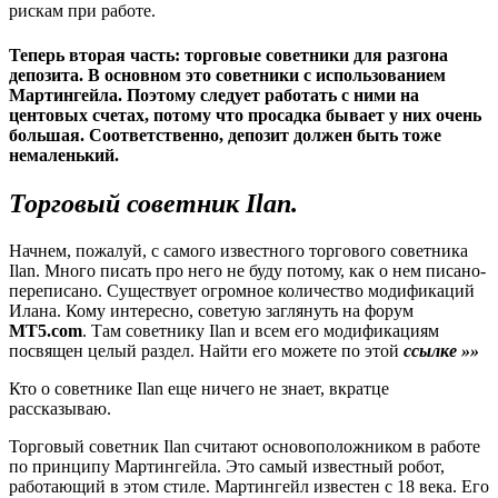
рискам при работе.
Теперь вторая часть: торговые советники для разгона
депозита. В основном это советники с использованием
Мартингейла. Поэтому следует работать с ними на
центовых счетах, потому что просадка бывает у них очень
большая. Соответственно, депозит должен быть тоже
немаленький.
Торговый советник
Ilan
.
Начнем, пожалуй, с самого известного торгового советника
Ilan. Много писать про него не буду потому, как о нем писано-
переписано. Существует огромное количество модификаций
Илана. Кому интересно, советую заглянуть на форум
MT5.com
. Там советнику Ilan и всем его модификациям
посвящен целый раздел. Найти его можете по этой
ссылке »»
Кто о советнике Ilan еще ничего не знает, вкратце
рассказываю.
Торговый советник Ilan считают основоположником в работе
по принципу Мартингейла. Это самый известный робот,
работающий в этом стиле. Мартингейл известен с 18 века. Его