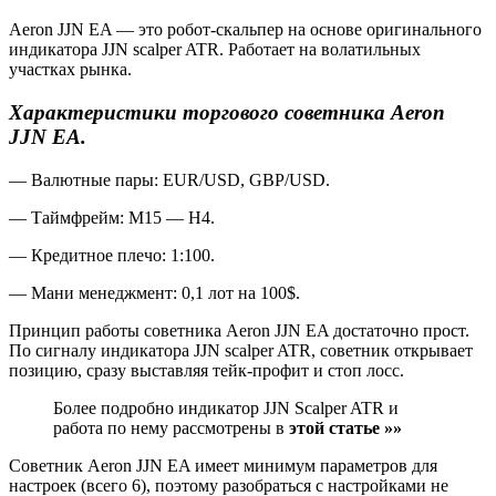
Aeron JJN EA — это робот-скальпер на основе оригинального
индикатора JJN scalper ATR. Работает на волатильных
участках рынка.
Характеристики торгового советника Aeron
JJN EA.
— Валютные пары: EUR/USD, GBP/USD.
— Таймфрейм: М15 — H4.
— Кредитное плечо: 1:100.
— Мани менеджмент: 0,1 лот на 100$.
Принцип работы советника Aeron JJN EA достаточно прост.
По сигналу индикатора JJN scalper ATR, советник открывает
позицию, сразу выставляя тейк-профит и стоп лосс.
Более подробно индикатор JJN Scalper ATR и
работа по нему рассмотрены в
этой статье »»
Советник Aeron JJN EA имеет минимум параметров для
настроек (всего 6), поэтому разобраться с настройками не