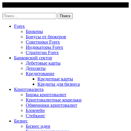
Skip
9 August, 2026
to
invest-easy.ru
content
Найти:
Forex
Брокеры
Бонусы от брокеров
Советники Forex
Индикаторы Forex
Стратегии Forex
Банковский сектор
Дебетовые карты
Депозиты
Кредитование
Кредитные карты
Кредиты для бизнеса
Криптовалюта
Биржа криптовалют
Криптовалютные кошельки
Обменники криптовалют
Блокчейн
Стейкинг
Бизнес
Бизнес идеи