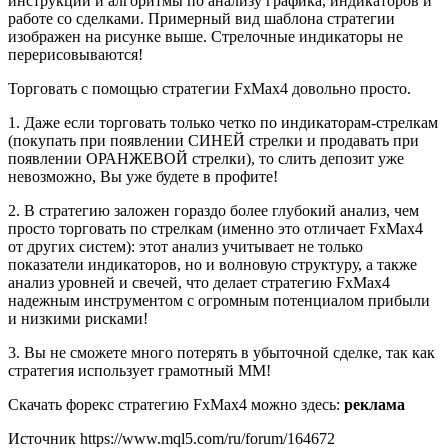
инструкции и алгоритмы по анализу графика, индикаторов и
работе со сделками. Примерный вид шаблона стратегии
изображен на рисунке выше. Стрелочные индикаторы не
перерисовываются!
Торговать с помощью стратегии FxMax4 довольно просто.
1. Даже если торговать только четко по индикаторам-стрелкам
(покупать при появлении СИНЕЙ стрелки и продавать при
появлении ОРАНЖЕВОЙ стрелки), то слить депозит уже
невозможно, Вы уже будете в профите!
2. В стратегию заложен гораздо более глубокий анализ, чем
просто торговать по стрелкам (именно это отличает FxMax4
от других систем): этот анализ учитывает не только
показатели индикаторов, но и волновую структуру, а также
анализ уровней и свечей, что делает стратегию FxMax4
надежным инструментом с огромным потенциалом прибыли
и низкими рисками!
3. Вы не сможете много потерять в убыточной сделке, так как
стратегия использует грамотный ММ!
Скачать форекс стратегию FxMax4 можно здесь:
реклама
Источник
https://www.mql5.com/ru/forum/164672