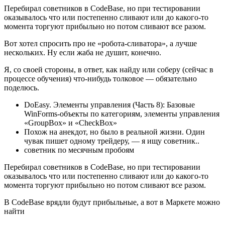
Перебирал советников в CodeBase, но при тестировании
оказывалось что или постепенно сливают или до какого-то
момента торгуют прибыльно но потом сливают все разом.
Вот хотел спросить про не «робота-сливатора», а лучше
нескольких. Ну если жаба не душит, конечно.
Я, со своей стороны, в ответ, как найду или соберу (сейчас в
процессе обучения) что-нибудь толковое — обязательно
поделюсь.
DoEasy. Элементы управления (Часть 8): Базовые
WinForms-объекты по категориям, элементы управления
«GroupBox» и «CheckBox»
Похож на анекдот, но было в реальной жизни. Один
чувак пишет одному трейдеру, — я ищу советник..
советник по месячным пробоям
Перебирал советников в CodeBase, но при тестировании
оказывалось что или постепенно сливают или до какого-то
момента торгуют прибыльно но потом сливают все разом.
В CodeBase врядли будут прибыльные, а вот в Маркете можно
найти