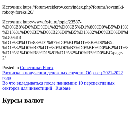
Источник
https://forum-treiderov.com/index.php?forums/sovetniki-
roboty-foreks.26/
Источник
http://www.fx4u.ru/topic/23587-
%D0%B8%D0%BD%D1%82%D0%B5%D1%80%D0%B5%D1%8
%D1%81%D0%BE%D0%B2%D0%B5%D1%82%D0%BD%D0%
%D0%B8-
%D1%80%D1%83%D1%87%D0%BD%D1%8B%D0%B5-
%D1%82%D0%BE%D1%80%D0%B3%D0%BE%D0%B2%D1%8
%D1%81%D0%B8%D1%81%D1%82%D0%B5%D0%BC/page-
2/
Posted in
Советники Forex
Навигация
Расписка в получении денежных средств. Образец 2021-2022
года
по
Во что вкладываться после пандемии: 10 перспективных
записям
секторов для инвестиций | Rusbase
Курсы валют