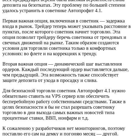
депозита на безоткатах. Эту проблему по большей степени
удалось устранить в советнике Автопрофит 4.1.
Первая важная опция, включенная в советник — задержка
входа в рынок. Трейдер теперь может указывать расстояние в
пунктах, после которого советник начнет торговлю. Эта
опция позволит трейдеру беречь советника от трендовых и
свечных движений на рынке. Таким образом создаются
условия для торговли советника только в комфортных
условиях: во флете и на коррекциях к тренду.
Вторая важная опция — динамический шаг выставления
ордеров. Каждый последующий ордер выставляется дальше,
чем предыдущий. Эта возможность также способствует
защите депозита от ухода в просадку и слива.
Для безопасной торговли советник Автопрофит 4.1 нужно
обязательно ставить на VPS сервер или обеспечить
бесперебойную работу собственными средствами. Также в
целях безопасности я бы не стал разрешать советнику
торговлю в дни выхода самых важных новостей типа
процентные ставки, ВВП, нонфарм и т.д.
К сожалению у разработчиков нет мониторингов, поэтому
поставлю его сам на демку и погоняю месяц — другой.