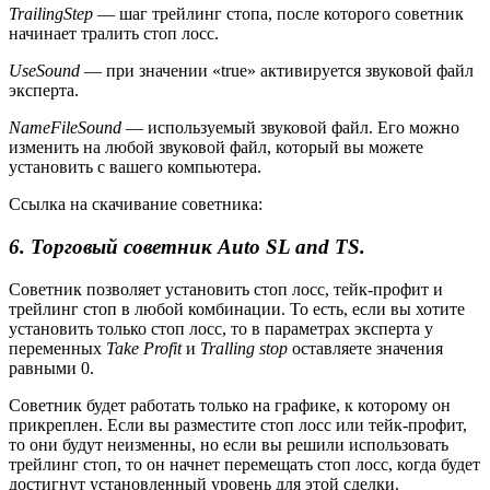
TrailingStep
— шаг трейлинг стопа, после которого советник
начинает тралить стоп лосс.
UseSound
— при значении «true» активируется звуковой файл
эксперта.
NameFileSound
— используемый звуковой файл. Его можно
изменить на любой звуковой файл, который вы можете
установить с вашего компьютера.
Ссылка на скачивание советника:
6. Торговый советник Auto SL and TS.
Советник позволяет установить стоп лосс, тейк-профит и
трейлинг стоп в любой комбинации. То есть, если вы хотите
установить только стоп лосс, то в параметрах эксперта у
переменных
Take Profit
и
Tralling stop
оставляете значения
равными 0.
Советник будет работать только на графике, к которому он
прикреплен. Если вы разместите стоп лосс или тейк-профит,
то они будут неизменны, но если вы решили использовать
трейлинг стоп, то он начнет перемещать стоп лосс, когда будет
достигнут установленный уровень для этой сделки.