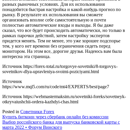
разных рыночных условиях. Для их использования
понадобится быстрая настройка и какой-нибудь прогноз по
рынку. В результате их использования вы сможете
организовать вполне себе самостоятельную и почти
полностью автоматические входы и выходы. Я бы даже
сказал, что все будет происходить автоматически, но только в
рамках парочки действий, затем настройку экспертов
придется менять. Тем не менее, это уже хорошее подспорье
тем, у кого нет времени без ограничения сидеть перед
монитором. На этом все, дорогие друзья. Надеюсь вам была
интересна эта страница.
Источник
https://forex-total.ru/torgovye-sovetniki/8-torgovyx-
sovetnikov-dlya-upravleniya-svoimi-poziciyami.html
Источник
https://www.mql5.com/ru/code/mt4/EXPERTS/best/page7
Источник
https://webmastermaksim.ru/sovetniki-foreks/sovetneyk-
otkryvaiushchii-ordera-kazhdyi-chas.html
Posted in
Советники Forex
Навигация
Купить биткоин через сбербанк онлайн без комиссии
Выбор российского банка для выпуска банковской карты с
по
марта 2022 • Форум Винского