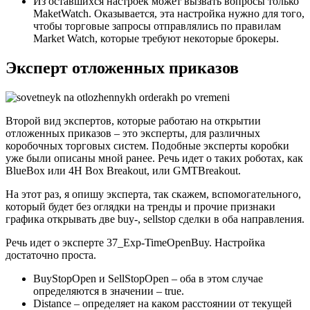
Из оставшихся настроек может вызвать вопросы только
MaketWatch. Оказывается, эта настройка нужно для того,
чтобы торговые запросы отправлялись по правилам
Market Watch, которые требуют некоторые брокеры.
Эксперт отложенных приказов
Второй вид экспертов, которые работаю на открытии
отложенных приказов – это эксперты, для различных
коробочных торговых систем. Подобные эксперты коробки
уже были описаны мной ранее. Речь идет о таких роботах, как
BlueBox или 4H Box Breakout, или GMTBreakout.
На этот раз, я опишу эксперта, так скажем, вспомогательного,
который будет без оглядки на тренды и прочие признаки
графика открывать две buy-, sellstop сделки в оба направления.
Речь идет о эксперте 37_Exp-TimeOpenBuy. Настройка
достаточно проста.
BuyStopOpen и SellStopOpen – оба в этом случае
определяются в значении – true.
Distance – определяет на каком расстоянии от текущей