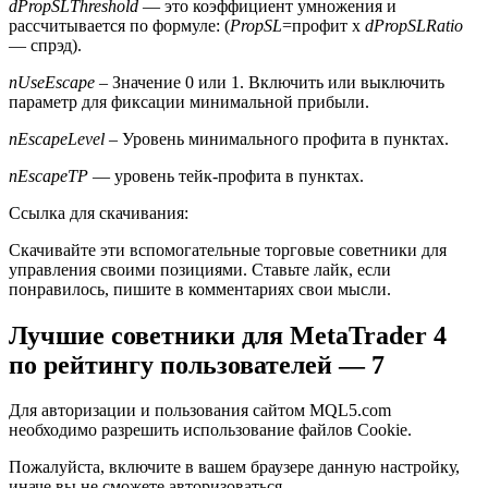
dPropSLThreshold
— это коэффициент умножения и
рассчитывается по формуле: (
PropSL
=профит х
dPropSLRatio
— спрэд).
nUseEscape
– Значение 0 или 1. Включить или выключить
параметр для фиксации минимальной прибыли.
nEscapeLevel
– Уровень минимального профита в пунктах.
nEscapeTP
— уровень тейк-профита в пунктах.
Ссылка для скачивания:
Скачивайте эти вспомогательные торговые советники для
управления своими позициями. Ставьте лайк, если
понравилось, пишите в комментариях свои мысли.
Лучшие советники для MetaTrader 4
по рейтингу пользователей — 7
Для авторизации и пользования сайтом MQL5.com
необходимо разрешить использование файлов Сookie.
Пожалуйста, включите в вашем браузере данную настройку,
иначе вы не сможете авторизоваться.