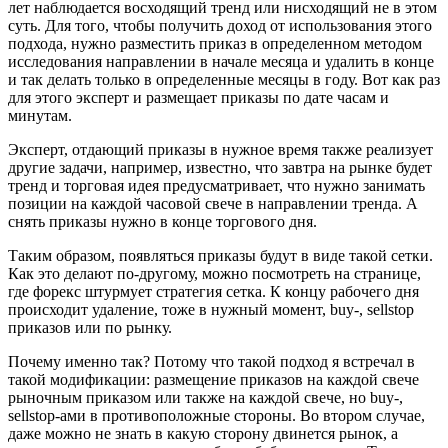
лет наблюдается восходящий тренд или нисходящий не в этом
суть. Для того, чтобы получить доход от использования этого
подхода, нужно разместить приказ в определенном методом
исследования направлении в начале месяца и удалить в конце
и так делать только в определенные месяцы в году. Вот как раз
для этого эксперт и размещает приказы по дате часам и
минутам.
Эксперт, отдающий приказы в нужное время также реализует
другие задачи, например, известно, что завтра на рынке будет
тренд и торговая идея предусматривает, что нужно занимать
позиции на каждой часовой свече в направлении тренда. А
снять приказы нужно в конце торгового дня.
Таким образом, появляться приказы будут в виде такой сетки.
Как это делают по-другому, можно посмотреть на странице,
где форекс штурмует стратегия сетка. К концу рабочего дня
происходит удаление, тоже в нужный момент, buy-, sellstop
приказов или по рынку.
Почему именно так? Потому что такой подход я встречал в
такой модификации: размещение приказов на каждой свече
рыночным приказом или также на каждой свече, но buy-,
sellstop-ами в противоположные стороны. Во втором случае,
даже можно не знать в какую сторону двинется рынок, а