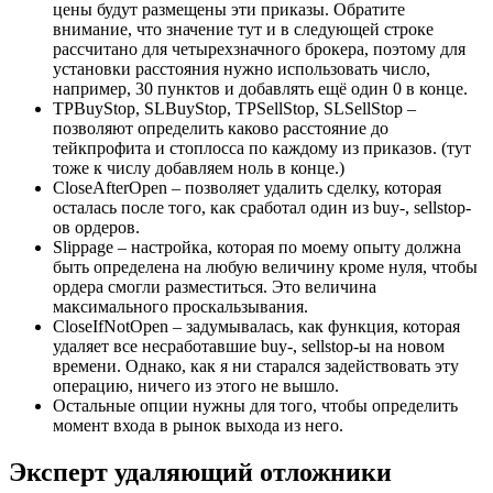
цены будут размещены эти приказы. Обратите
внимание, что значение тут и в следующей строке
рассчитано для четырехзначного брокера, поэтому для
установки расстояния нужно использовать число,
например, 30 пунктов и добавлять ещё один 0 в конце.
TPBuyStop, SLBuyStop, TPSellStop, SLSellStop –
позволяют определить каково расстояние до
тейкпрофита и стоплосса по каждому из приказов. (тут
тоже к числу добавляем ноль в конце.)
CloseAfterOpen – позволяет удалить сделку, которая
осталась после того, как сработал один из buy-, sellstop-
ов ордеров.
Slippage – настройка, которая по моему опыту должна
быть определена на любую величину кроме нуля, чтобы
ордера смогли разместиться. Это величина
максимального проскальзывания.
CloseIfNotOpen – задумывалась, как функция, которая
удаляет все несработавшие buy-, sellstop-ы на новом
времени. Однако, как я ни старался задействовать эту
операцию, ничего из этого не вышло.
Остальные опции нужны для того, чтобы определить
момент входа в рынок выхода из него.
Эксперт удаляющий отложники