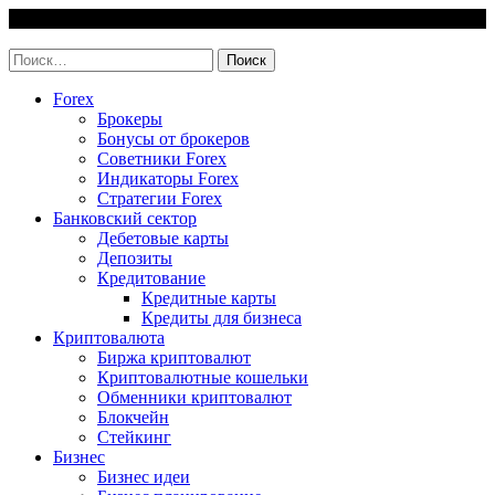
Skip
7 August, 2026
to
invest-easy.ru
content
Найти:
Forex
Брокеры
Бонусы от брокеров
Советники Forex
Индикаторы Forex
Стратегии Forex
Банковский сектор
Дебетовые карты
Депозиты
Кредитование
Кредитные карты
Кредиты для бизнеса
Криптовалюта
Биржа криптовалют
Криптовалютные кошельки
Обменники криптовалют
Блокчейн
Стейкинг
Бизнес
Бизнес идеи