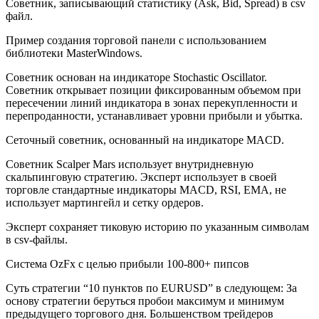
Советник, записывающий статистику (Ask, Bid, Spread) в csv
файл.
Пример создания торговой панели с использованием
библиотеки MasterWindows.
Советник основан на индикаторе Stochastic Oscillator.
Советник открывает позиции фиксированным объемом при
пересечении линий индикатора в зонах перекупленности и
перепроданности, устанавливает уровни прибыли и убытка.
Сеточный советник, основанный на индикаторе MACD.
Советник Scalper Mars использует внутридневную
скальпинговую стратегию. Эксперт использует в своей
торговле стандартные индикаторы MACD, RSI, EMA, не
использует мартингейл и сетку ордеров.
Эксперт сохраняет тиковую историю по указанным символам
в csv-файлы.
Система OzFx с целью прибыли 100-800+ пипсов
Суть стратегии “10 пунктов по EURUSD” в следующем: За
основу стратегии беруться пробои максимум и минимум
предыдущего торгового дня. Большенством трейдеров