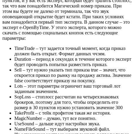
пунктов, и у вас есть эксперт, который будет тралить стоплосс,
так что вам понадобится Магический номер приказа. При
этом вы будете не далеко от терминала, так что звук
оповещающий открытие будет кстати. При таких условиях
вам понадобится первый тип эксперта. В данном случае – это
эксперт e-OpenByTime. У этого эксперта, которого можно
скачать с помощью социальных кнопок есть следующие
параметры:
TimeTrade – тут задается точный момент, когда приказ
должен быть открыт. Формат данных чч:мм.
Duration – период в секундах в течение которого эксперт
будет проводить попытки разместить приказ.
Sell – тут нужно указать тип приказа true – значит, что
откроется приказ по рынку на продажу актива. Значение
false соответствует приказу на покупку.
Lots – этот параметры ограничит ваш торговый лот
заданным значением.
SopLoss – стоплосс рассчитан на четырехзнаковых
брокеров, поэтому для того, чтобы определить его
размер в 30 пунктов нужно установить значение 300
TakeProfit – с тейк профитом такая же история.
MagicNumber – думаю, тут все понятно.
UseSound – дальше идут настройки звука.
NameFileSound – тут выбираем звуковой файл.