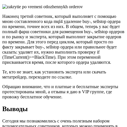
Наконец третий советник, который выполняет с помощью
мною составленного кода mql4 удаление buy-, sellstop ордера
по времени, точнее всех из них. В общем, теперь у вас будет
полный фарш советники для размещения buy-, sellstop ордеров
и по рынку и эксперта, который выполнит закрытие ордеров
по времени. Для этого перед циклом, который просто по
факту закрывает buy-, sellstop ордера или правильнее будет
сказать: удаляет их, нужно выполнить проверку if
(TimeCurrent()>=BlackTime). При этом переменной
присваивается время, после которого ордера удаляются.
Те, кто не знает, как установить эксперта или скачать
метатрейдер, переходите по ссылке.
Обращаю внимание, что и платные и бесплатные эксперты
протестированы мной, а отзывы я даю в VIP группе, где
провожу бесплатное обучение.
Выводы
Сегодня мы познакомились с очень полезным набором
вспомогательных советников, которых можно применять в