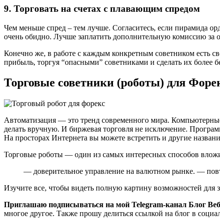
9.
Торговать на счетах с плавающим спредом
Чем меньше спред – тем лучше. Согласитесь, если пирамида орде
очень обидно. Лучше заплатить дополнительную комиссию за о
Конечно же, в работе с каждым конкретным советником есть с
прибыль, торгуя “опасными” советниками и сделать их более 
Торговые советники (роботы) для Форек
Автоматизация — это тренд современного мира. Компьютерные
делать вручную. И биржевая торговля не исключение. Програ
На просторах Интернета вы можете встретить и другие названи
Торговые роботы — один из самых интересных способов вложи
— доверительное управление на валютном рынке. — повт
Изучите все, чтобы видеть полную картину возможностей для 
Приглашаю подписываться на мой Telegram-канал Блог Ве
многое другое. Также прошу делиться ссылкой на блог в социа