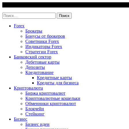
Skip
7 August, 2026
to
invest-easy.ru
content
Найти:
Forex
Брокеры
Бонусы от брокеров
Советники Forex
Индикаторы Forex
Стратегии Forex
Банковский сектор
Дебетовые карты
Депозиты
Кредитование
Кредитные карты
Кредиты для бизнеса
Криптовалюта
Биржа криптовалют
Криптовалютные кошельки
Обменники криптовалют
Блокчейн
Стейкинг
Бизнес
Бизнес идеи