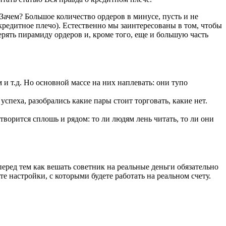
Зачем? Большое количество ордеров в минусе, пусть и не
кредитное плечо). Естественно мы заинтересованы в том, чтобы
рять пирамиду ордеров и, кроме того, еще и большую часть
и т.д. Но основной массе на них наплевать: они тупо
спеха, разобрались какие пары стоит торговать, какие нет.
творится сплошь и рядом: то ли людям лень читать, то ли они
еред тем как вешать советник на реальные деньги обязательно
те настройки, с которыми будете работать на реальном счету.