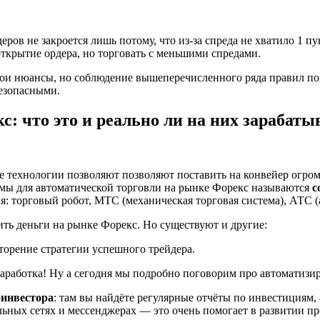
ров не закроется лишь потому, что из-за спреда не хватило 1 пу
ткрытие ордера, но торговать с меньшими спредами.
вои нюансы, но соблюдение вышеперечисленного ряда правил по
безопасными.
с: что это и реально ли на них зарабаты
 технологии позволяют позволяют поставить на конвейер огром
ммы для автоматической торговли на рынке Форекс называются
с
я: торговый робот, МТС (механическая торговая система), АТС (
ть деньги на рынке Форекс. Но существуют и другие:
орение стратегии успешного трейдера.
заработка! Ну а сегодня мы подробно поговорим про автоматизи
бинвестора
: там вы найдёте регулярные отчёты по инвестициям
льных сетях и мессенджерах — это очень помогает в развитии пр