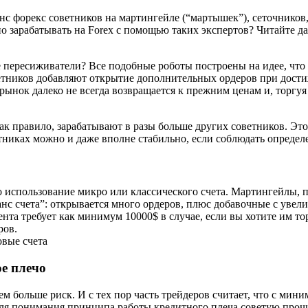
нс форекс советников на мартингейле (“мартышек”), сеточников,
о зарабатывать на Forex с помощью таких экспертов? Читайте д
е пересиживатели? Все подобные роботы построены на идее, что
советников добавляют открытие дополнительных ордеров при дос
 рынок далеко не всегда возвращается к прежним ценам и, торгу
ак правило, зарабатывают в разы больше других советников. Эт
тниках можно и даже вполне стабильно, если соблюдать опреде
использование микро или классического счета. Мартингейлы, пе
анс счета”: открывается много ордеров, плюс добавочные с увел
та требует как минимум 10000$ в случае, если вы хотите им тор
ров.
овые счета
е плечо
тем больше риск. И с тех пор часть трейдеров считает, что с м
Для понимания принципа работы кредитного плеча советую прочи