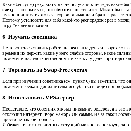
Какие бы супер результаты вы не получали в тестере, какие б
счету
. Поверьте мне, это обязательно случится. Может быть зав
нужно принимать этот фактор во внимание и брать в расчет, 
Поэтому установите для себя какой-то распорядок : раз в меся
игру “на деньги казино”.
6.
Изучить советника
Не торопитесь ставить робота на реальные деньги, форекс от ва
времени их держит, какие у него слабые стороны, какие сильны
поможет впоследствии сэкономить вам кучу денег при торговле
7.
Торговать на Swap-Free счетах
Если при изучении советника (см. пункт 6) вы заметили, что о
поможет избежать дополнительного убытка в виде свопов (коми
8.
Использовать VPS-сервер
Представьте, что советник открыл пирамиду ордеров, а в это 
отключил интернет. Форс-мажор? Он самый. Из-за такой досадно
просто не закроет ордера.
Избежать таких неприятных ситуаций можно, используя для то