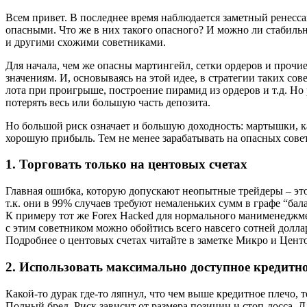
Всем привет. В последнее время наблюдается заметный ренесса
опасными. Что же в них такого опасного? И можно ли стабильн
и другими схожими советниками.
Для начала, чем же опасны мартингейл, сетки ордеров и прочи
значениям. И, основываясь на этой идее, в стратегии таких 
лота при проигрыше, построение пирамид из ордеров и т.д. Но
потерять весь или большую часть депозита.
Но большой риск означает и большую доходность: мартышки, к
хорошую прибыль. Тем не менее зарабатывать на опасных сове
1.
Торговать только на центовых счетах
Главная ошибка, которую допускают неопытные трейдеры – это 
т.к. они в 99% случаев требуют немаленьких сумм в графе “бал
К примеру тот же Forex Hacked для нормального манименеджмен
с этим советником можно обойтись всего навсего сотней долла
Подробнее о центовых счетах читайте в заметке Микро и Цент
2.
Использовать максимально доступное кредитно
Какой-то дурак где-то ляпнул, что чем выше кредитное плечо, 
Полный бред. Риск зависит от размера позиции и стоп-лосса. 