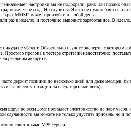
ы “гениальные” настройки вы не подобрали, рано или поздно оп
тра, может через год. Но случится. Этого не нужно бояться или на
что “крах МММ” может произойти в любой день.
ц или раз в неделю, и постоянно выводите заработанное. В идеал
с никуда не убежит. Обязательно изучите эксперта, с которым со
е. Простого прогона в тестере стратегий недостаточно: поставьт
 на реальном аккаунте.
н часто держит позиции по несколько дней или даже месяцев (быв
ссия за перенос позиции на след. торговый день).
время вдруг во всем доме пропадает электричество на пару часо
й случайности вы можете не только упустить прибыль, но и поте
рговли советниками VPS сервер.