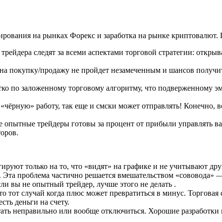
рования на рынках Форекс и заработка на рынке криптовалют. 
трейдера следят за всеми аспектами торговой стратегии: откры
 на покупку/продажу не пройдет незамеченным и шансов получит
ко по заложенному торговому алгоритму, что подверженному эм
 «чёрную» работу, так еще и смски может отправлять! Конечно, в
е опытные трейдеры готовы за процент от прибыли управлять в
оров.
ируют только на то, что «видят» на графике и не учитывают д
. Эта проблема частично решается вмешательством «сововода»
сли вы не опытный трейдер, лучше этого не делать .
то тот случай когда плюс может превратиться в минус. Торговая
сть деньги на счету.
ать неправильно или вообще отключиться. Хорошие разработки гл