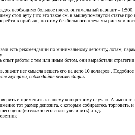
оздух необходимо большое плечо, оптимальный вариант – 1:500. 
му стоп-ауту (что это такое см. в вышеупомянутой статье про 
перейти в прибыль, поэтому без большого плеча мы рискуем поте
ми есть рекомендации по минимальному депозиту, лотам, парам 
у.
ть опыт работы с тем или иным ботом, они выработали стратегии у
 значит нет смысла вешать его на депо 10 долларов . Подобное 
дьте глупцами, соблюдайте рекомендации
.
оверить и применить к вашему конкретному случаю. А именно: п
менно тот размер депозита, с которым собираетесь торговать, и 
шего депо (возможно его стоит увеличить) и т.д.
советник