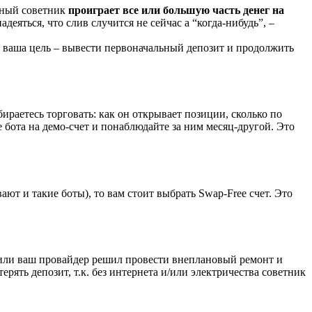
асный советник
проиграет все или большую часть денег на
деяться, что слив случится не сейчас а “когда-нибудь”, –
е, ваша цель – вывести первоначальный депозит и продолжить
бираетесь торговать: как он открывает позиции, сколько по
е бота на демо-счет и понаблюдайте за ним месяц-другой. Это
ают и такие боты), то вам стоит выбрать Swap-Free счет. Это
в, или ваш провайдер решил провести внеплановый ремонт и
рять депозит, т.к. без интернета и/или электричества советник