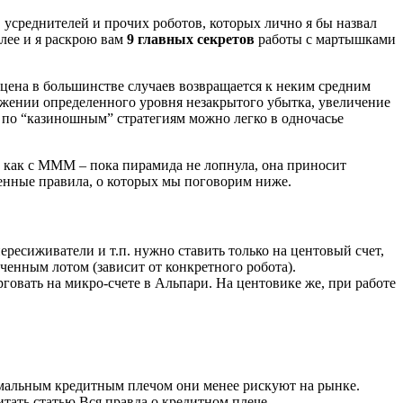
 усреднителей и прочих роботов, которых лично я бы назвал
алее и я раскрою вам
9 главных секретов
работы с мартышками
 цена в большинстве случаев возвращается к неким средним
тижении определенного уровня незакрытого убытка, увеличение
я по “казиношным” стратегиям можно легко в одночасье
о как с МММ – пока пирамида не лопнула, она приносит
ленные правила, о которых мы поговорим ниже.
ресиживатели и т.п. нужно ставить только на центовый счет,
иченным лотом (зависит от конкретного робота).
говать на микро-счете в Альпари. На центовике же, при работе
инимальным кредитным плечом они менее рискуют на рынке.
тать статью Вся правда о кредитном плече.