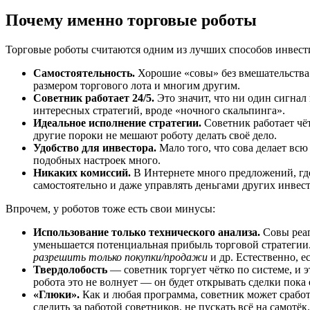
Почему именно торговые роботы
Торговые роботы считаются одним из лучших способов инвести
Самостоятельность.
Хорошие «совы» без вмешательства 
размером торгового лота и многим другим.
Советник работает 24/5.
Это значит, что ни один сигнал
интересных стратегий, вроде «ночного скальпинга».
Идеальное исполнение стратегии.
Советник работает чёт
другие пороки не мешают роботу делать своё дело.
Удобство для инвестора.
Мало того, что сова делает всю
подобных настроек много.
Никаких комиссий.
В Интернете много предложений, гд
самостоятельно и даже управлять деньгами других инвест
Впрочем, у роботов тоже есть свои минусы:
Использование только технического анализа.
Совы реаг
уменьшается потенциальная прибыль торговой стратегии
разрешить только покупки/продажи
и др. Естественно, е
Твердолобость
— советник торгует чётко по системе, и э
робота это не волнует — он будет открывать сделки пока е
«Глюки».
Как и любая программа, советник может сработ
следить за работой советников, не пускать всё на самотёк.