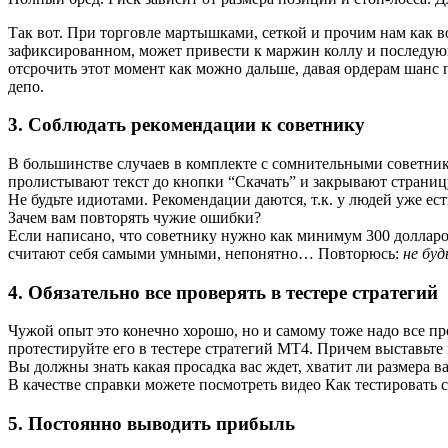
Так вот. При торговле мартышками, сеткой и прочим нам как в
зафиксированном, может привести к маржин коллу и последующе
отсрочить этот момент как можно дальше, давая ордерам шанс 
депо.
3.
Соблюдать рекомендации к советнику
В большинстве случаев в комплекте с сомнительными советника
пролистывают текст до кнопки “Скачать” и закрывают страниц
Не будьте идиотами. Рекомендации даются, т.к. у людей уже ес
Зачем вам повторять чужие ошибки?
Если написано, что советнику нужно как минимум 300 долларов,
считают себя самыми умными, непонятно… Повторюсь:
не бу
4.
Обязательно все проверять в тестере стратегий
Чужой опыт это конечно хорошо, но и самому тоже надо все пр
протестируйте его в тестере стратегий MT4. Причем выставьте и
Вы должны знать какая просадка вас ждет, хватит ли размера ва
В качестве справки можете посмотреть видео Как тестировать 
5.
Постоянно выводить прибыль