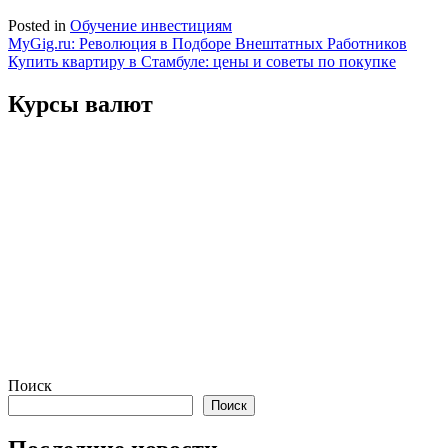
Posted in
Обучение инвестициям
Навигация
MyGig.ru: Революция в Подборе Внештатных Работников
Купить квартиру в Стамбуле: цены и советы по покупке
по
записям
Курсы валют
Поиск
Поиск