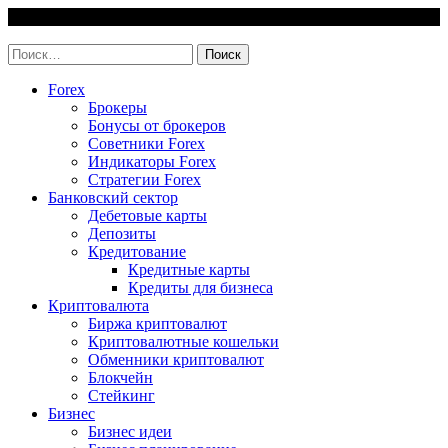
Skip
6 August, 2026
to
invest-easy.ru
content
Найти:
Forex
Брокеры
Бонусы от брокеров
Советники Forex
Индикаторы Forex
Стратегии Forex
Банковский сектор
Дебетовые карты
Депозиты
Кредитование
Кредитные карты
Кредиты для бизнеса
Криптовалюта
Биржа криптовалют
Криптовалютные кошельки
Обменники криптовалют
Блокчейн
Стейкинг
Бизнес
Бизнес идеи