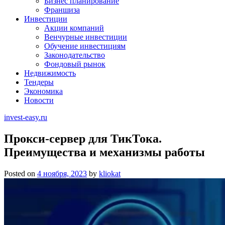
Бизнес планирование
Франшиза
Инвестиции
Акции компаний
Венчурные инвестиции
Обучение инвестициям
Законодательство
Фондовый рынок
Недвижимость
Тендеры
Экономика
Новости
invest-easy.ru
Прокси-сервер для ТикТока.
Преимущества и механизмы работы
Posted on
4 ноября, 2023
by
kliokat