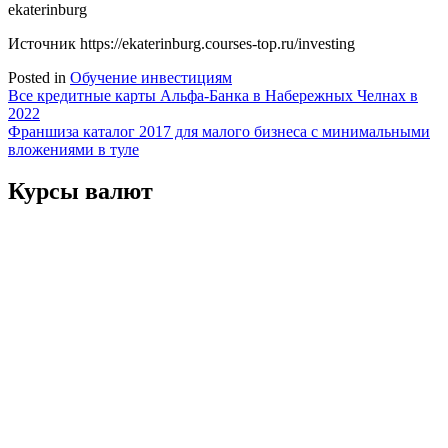
ekaterinburg
Источник
https://ekaterinburg.courses-top.ru/investing
Posted in
Обучение инвестициям
Навигация
Все кредитные карты Альфа-Банка в Набережных Челнах в
2022
по
Франшиза каталог 2017 для малого бизнеса с минимальными
записям
вложениями в туле
Курсы валют