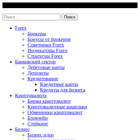
Skip
6 August, 2026
to
invest-easy.ru
content
Найти:
Forex
Брокеры
Бонусы от брокеров
Советники Forex
Индикаторы Forex
Стратегии Forex
Банковский сектор
Дебетовые карты
Депозиты
Кредитование
Кредитные карты
Кредиты для бизнеса
Криптовалюта
Биржа криптовалют
Криптовалютные кошельки
Обменники криптовалют
Блокчейн
Стейкинг
Бизнес
Бизнес идеи