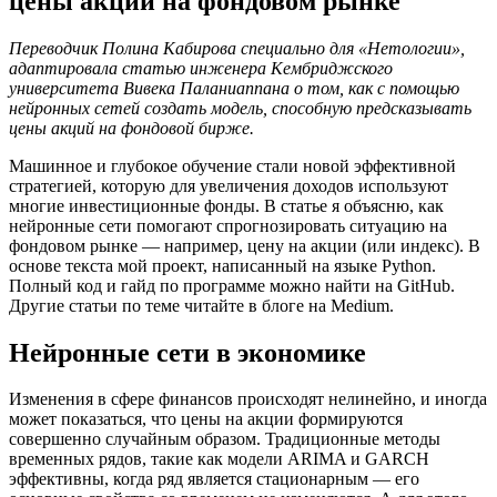
цены акций на фондовом рынке
Переводчик Полина Кабирова специально для «Нетологии»,
адаптировала статью инженера Кембриджского
университета Вивека Паланиаппана о том, как с помощью
нейронных сетей создать модель, способную предсказывать
цены акций на фондовой бирже.
Машинное и глубокое обучение стали новой эффективной
стратегией, которую для увеличения доходов используют
многие инвестиционные фонды. В статье я объясню, как
нейронные сети помогают спрогнозировать ситуацию на
фондовом рынке — например, цену на акции (или индекс). В
основе текста мой проект, написанный на языке Python.
Полный код и гайд по программе можно найти на GitHub.
Другие статьи по теме читайте в блоге на Medium.
Нейронные сети в экономике
Изменения в сфере финансов происходят нелинейно, и иногда
может показаться, что цены на акции формируются
совершенно случайным образом. Традиционные методы
временных рядов, такие как модели ARIMA и GARCH
эффективны, когда ряд является стационарным — его