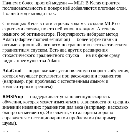
Начнем с более простой модели — MLP. В Keras строится
последовательность и поверх неё добавляются плотные слои.
Полный код выглядит так:
С помощью Keras в пяти строках кода мы создали MLP со
скрытыми слоями, по сто нейронов в каждом. А теперь
немного об оптимизаторе. Популярность набирает метод
Adam (adaptive moment estimation) — более эффективный
оптимизационный алгоритм по сравнению с стохастическим
градиентным спуском. Есть два других расширения
стохастического градиентного спуска — на их фоне сразу
видны преимущества Adam:
AdaGrad
— поддерживает установленную скорость обучения,
которая улучшает результаты при расхождении градиентов
(например, при проблемах с естественным языком и
компьютерным зрением).
RMSProp
— поддерживает установленную скорость
обучения, которая может изменяться в зависимости от средних
значений недавних градиентов для веса (например, насколько
быстро он меняется). Это значит, что алгоритм хорошо
справляется с нестационарными проблемами (например,
шумы).