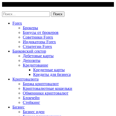
Skip
10 August, 2026
to
invest-easy.ru
content
Найти:
Forex
Брокеры
Бонусы от брокеров
Советники Forex
Индикаторы Forex
Стратегии Forex
Банковский сектор
Дебетовые карты
Депозиты
Кредитование
Кредитные карты
Кредиты для бизнеса
Криптовалюта
Биржа криптовалют
Криптовалютные кошельки
Обменники криптовалют
Блокчейн
Стейкинг
Бизнес
Бизнес идеи