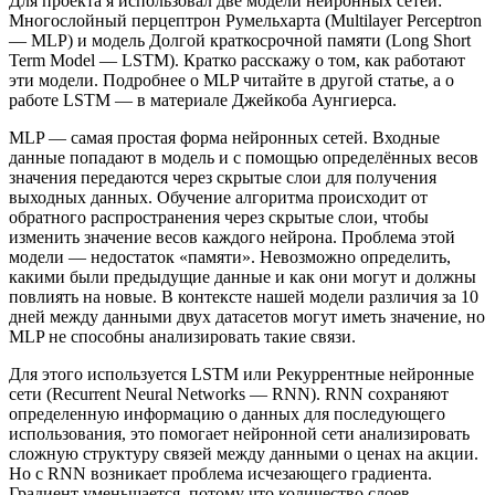
Для проекта я использовал две модели нейронных сетей:
Многослойный перцептрон Румельхарта (Multilayer Perceptron
— MLP) и модель Долгой краткосрочной памяти (Long Short
Term Model — LSTM). Кратко расскажу о том, как работают
эти модели. Подробнее о MLP читайте в другой статье, а о
работе LSTM — в материале Джейкоба Аунгиерса.
MLP — самая простая форма нейронных сетей. Входные
данные попадают в модель и с помощью определённых весов
значения передаются через скрытые слои для получения
выходных данных. Обучение алгоритма происходит от
обратного распространения через скрытые слои, чтобы
изменить значение весов каждого нейрона. Проблема этой
модели — недостаток «памяти». Невозможно определить,
какими были предыдущие данные и как они могут и должны
повлиять на новые. В контексте нашей модели различия за 10
дней между данными двух датасетов могут иметь значение, но
MLP не способны анализировать такие связи.
Для этого используется LSTM или Рекуррентные нейронные
сети (Recurrent Neural Networks — RNN). RNN сохраняют
определенную информацию о данных для последующего
использования, это помогает нейронной сети анализировать
сложную структуру связей между данными о ценах на акции.
Но с RNN возникает проблема исчезающего градиента.
Градиент уменьшается, потому что количество слоев