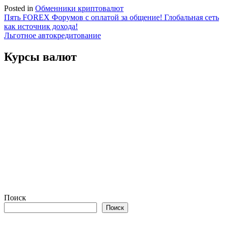
Posted in
Обменники криптовалют
Навигация
Пять FOREX Форумов с оплатой за общение! Глобальная сеть
как источник дохода!
по
Льготное автокредитование
записям
Курсы валют
Поиск
Поиск