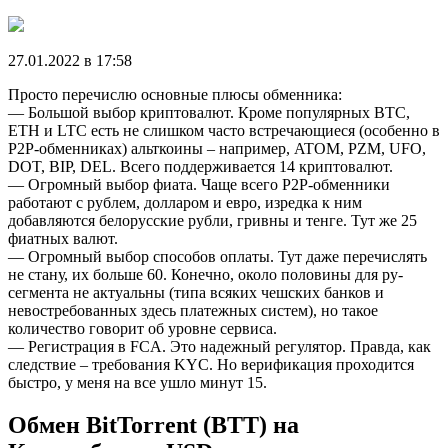
27.01.2022 в 17:58
Просто перечислю основные плюсы обменника:
— Большой выбор криптовалют. Кроме популярных ВТС,
ЕТН и LTC есть не слишком часто встречающиеся (особенно в
Р2Р-обменниках) альткоины – например, ATOM, PZM, UFO,
DOT, BIP, DEL. Всего поддерживается 14 криптовалют.
— Огромный выбор фиата. Чаще всего Р2Р-обменники
работают с рублем, долларом и евро, изредка к ним
добавляются белорусские рубли, гривны и тенге. Тут же 25
фиатных валют.
— Огромный выбор способов оплаты. Тут даже перечислять
не стану, их больше 60. Конечно, около половины для ру-
сегмента не актуальны (типа всяких чешских банков и
невостребованных здесь платежных систем), но такое
количество говорит об уровне сервиса.
— Регистрация в FCA. Это надежный регулятор. Правда, как
следствие – требования KYC. Но верификация проходится
быстро, у меня на все ушло минут 15.
Обмен BitTorrent (BTT) на