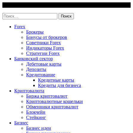
Skip
7 August, 2026
to
invest-easy.ru
content
Найти:
Forex
Брокеры
Бонусы от брокеров
Советники Forex
Индикаторы Forex
Стратегии Forex
Банковский сектор
Дебетовые карты
Депозиты
Кредитование
Кредитные карты
Кредиты для бизнеса
Криптовалюта
Биржа криптовалют
Криптовалютные кошельки
Обменники криптовалют
Блокчейн
Стейкинг
Бизнес
Бизнес идеи