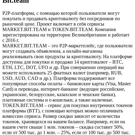
Bit.team
Р2Р-платформа, с помощью которой пользователи могут
покупать и продавать криптовалюту без посредников по
рыночной цене. Проект включает в себя сервисы
MARKET.BIT.TEAM и TOKEN.BIT.TEAM. Компания
зарегистрирована на территории Великобритании и работает
с 2016 г.
MARKET.BIT.TEAM – это Р2Р-маркетплейс, где пользователи
могут создавать объявления, а онлайн-магазины
реализовывать свои продукты за криптовалюту. На платформе
доступны для покупки и продажи 14 криптовалют – ВТС,
ЕТН, LTC, DOT, UFO и др. При совершении операций вы
можете использовать 25 фиатных валют (например, RUB,
USD, AUD, CAD и др.). Платформа поддерживает все
популярные способы оплаты – банковские карты (Visa, Master
Card) и переводы, интернет-банкинг (ведущие российские,
украинские, белорусские, казахские и чешские банки),
платежные системы и е-кошельки, а также наличные.
TOKEN.BIT.TEAM – сервис для покупки внутренних токенов
платформы (ВТТ), с помощью которых можно оплачивать
комиссию сервиса. Размер скидки зависит от количества
токенов, хранящихся на вашем балансе. Например, если на
вашем счете свыше 1 млн. токенов – скидка составит 50%,
если от 500 тыс. до 1 млн. – 25%, если от 100 тыс. до 500 тыс.