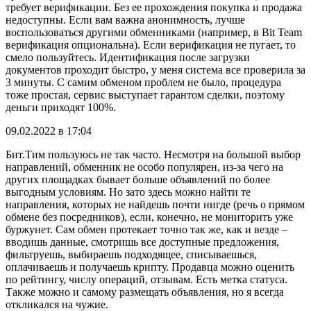
требует верификации. Без ее прохождения покупка и продажа
недоступны. Если вам важна анонимность, лучше
воспользоваться другими обменниками (например, в Bit Team
верификация опциональна). Если верификация не пугает, то
смело пользуйтесь. Идентификация после загрузки
документов проходит быстро, у меня система все проверила за
3 минуты. С самим обменом проблем не было, процедура
тоже простая, сервис выступает гарантом сделки, поэтому
деньги приходят 100%.
09.02.2022 в 17:04
Бит.Тим пользуюсь не так часто. Несмотря на большой выбор
направлений, обменник не особо популярен, из-за чего на
других площадках бывает больше объявлений по более
выгодным условиям. Но зато здесь можно найти те
направления, которых не найдешь почти нигде (речь о прямом
обмене без посредников), если, конечно, не мониторить уже
буржунет. Сам обмен протекает точно так же, как и везде –
вводишь данные, смотришь все доступные предложения,
фильтруешь, выбираешь подходящее, списываешься,
оплачиваешь и получаешь крипту. Продавца можно оценить
по рейтингу, числу операций, отзывам. Есть метка статуса.
Также можно и самому размещать объявления, но я всегда
откликался на чужие.