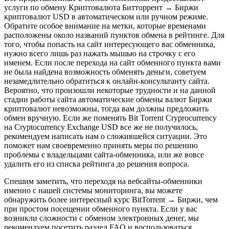
услуги по обмену Криптовалюта Битторрент → Биржи
криптовалют USD в автоматическом или ручном режиме.
Обратите особое внимание на метки, которые временами
расположены около названий пунктов обмена в рейтинге. Для
того, чтобы попасть на сайт интересующего вас обменника,
нужно всего лишь раз нажать мышью на строчку с его
именем. Если после перехода на сайт обменного пункта вами
не была найдена возможность обменять деньги, советуем
незамедлительно обратиться к онлайн-консультанту сайта.
Вероятно, что произошли некоторые трудности и на данной
стадии работы сайта автоматические обмены валют Биржи
криптовалют невозможны, тогда вам должны предложить
обмен вручную. Если же поменять Bit Torrent Cryprocurrency
на Cryptocurrency Exchange USD все же не получилось,
рекомендуем написать нам о сложившейся ситуации. Это
поможет нам своевременно принять меры по решению
проблемы с владельцами сайта-обменника, или же вовсе
удалить его из списка рейтинга до решения вопроса.
Спешим заметить, что переходя на вебсайты-обменники
именно с нашей системы мониторинга, вы можете
обнаружить более интересный курс BitTorrent → Биржи, чем
при простом посещении обменного пункта. Если у вас
возникли сложности с обменом электронных денег, мы
рекомендуем посетить раздел FAQ и воспользоваться