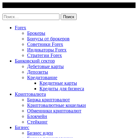
Skip
9 August, 2026
to
invest-easy.ru
content
Найти:
Forex
Брокеры
Бонусы от брокеров
Советники Forex
Индикаторы Forex
Стратегии Forex
Банковский сектор
Дебетовые карты
Депозиты
Кредитование
Кредитные карты
Кредиты для бизнеса
Криптовалюта
Биржа криптовалют
Криптовалютные кошельки
Обменники криптовалют
Блокчейн
Стейкинг
Бизнес
Бизнес идеи