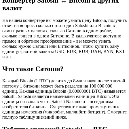
Конвертер Satoshi ↔ Bitcoin и других
валют
На нашем конвертере вы можете узнать цену Bitcoin, получить
ответ на вопрос, сколько стоит один Satoshi или Bitcoin в
самых разных валютах, сколько Сатоши в одном рубле,
сколько гривен в одном Биткоине. В калькуляторе доступно
прямое и обратное преобразование – вы можете узнать
сколько нужно Сатоши или Биткоинов, чтобы купить одну
единицу фиатной валюты USD, EUR, RUB, UAH, BYN, KZT
и др.
Что такое Сатоши?
Каждый Bitcoin (1 BTC) делится до 8-ми знаков после запятой,
поэтому 1 биткоин может быть разделен на 100 000 000
единиц. Каждая единица Bitcoin (0.00000001 BTC) называется
Satoshi. Satoshi является наименьшей единицей Bitcoin. Эта
единица названа в честь Satoshi Nakamoto – псевдонима
изобретателя биткоина. Существуют также промежуточные
единицы измерения (микробит, миллибит, битцент). Смотрите
полную таблицу значений ниже.