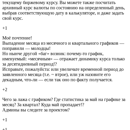
текущему биржевому курсу. Вы можете также посчитать
архивный курс валюты по состоянию на определенный день,
выбрав соответствующую дату в калькуляторе, и даже задать
свой курс.
+1
Моё почтение!
Выпадение месяца из месячного и квартального графиков —
поправили — молодцы!
Но нынче другой «баг» возник: почему-то график,
именуемый: «месячным» — отражает динамику курса только
за десятидневный период!?
Исправьте, пожалуйста: или увеличьте временной период до
заявленного месяца (т.е. ~ втрое), или уж назовите его
декадным, что-ли — если так оно по факту получается.
+2
Чего за лажа с графиком? Где статистика за май на графике за
месяц? За квартал? Куда май пропадает!?
Админы вы следите за проектом?
+1
+1