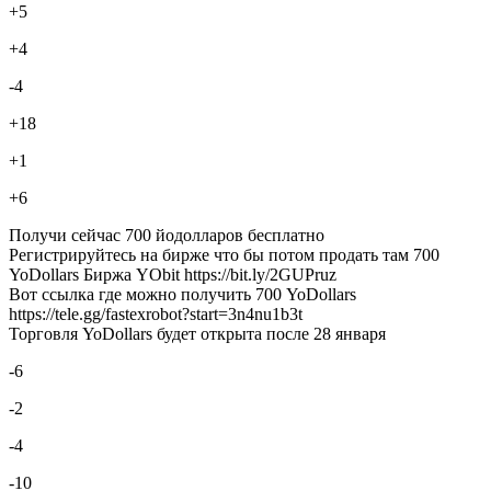
+5
+4
-4
+18
+1
+6
Получи сейчас 700 йодолларов бесплатно
Регистрируйтесь на бирже что бы потом продать там 700
YoDollars Биржа YObit https://bit.ly/2GUPruz
Вот ссылка где можно получить 700 YoDollars
https://tele.gg/fastexrobot?start=3n4nu1b3t
Торговля YoDollars будет открыта после 28 января
-6
-2
-4
-10