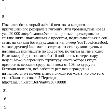
+1
0
Появился бот который даёт 10 центов за каждого
приглашённого реферала в глубину 10ти уровней,тема новая
уже 50 000 людей зашло.Условия простые переходишь по
ссылке ниже, знакомишься с проектом, подписываешься в соц
сетях на каналы бота(двух хватит например YouTube,FaceBook
можно другие)Нажимаешь старт дают ссылку копируешь и
начинаешь приглашать по соц сетям, по чатам да где угодно.
Если каждый день по хотя бы 10 добавлять,то через пару
недель можно огромную структуру иметь которая будет
приносить весомые средства, вывод от 10$ по курсу на
Биткоин кошелёк, всё работает реф вознаграждения
начисляются не моментально приходится ждать, но оно того
стоит.Заинтересовало? Переходи,
http://t.me/ShikarbitBot?start=936718888
-21
+6
+5