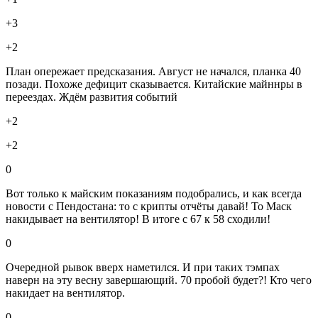
+3
+2
План опережает предсказания. Август не начался, планка 40
позади. Похоже дефицит сказывается. Китайские майннры в
переездах. Ждём развития событий
+2
+2
0
Вот только к майским показаниям подобрались, и как всегда
новости с Пендостана: то с крипты отчёты давай! То Маск
накидывает на вентилятор! В итоге с 67 к 58 сходили!
0
Очередной рывок вверх наметился. И при таких тэмпах
наверн на эту весну завершающий. 70 пробой будет?! Кто чего
накидает на вентилятор.
0