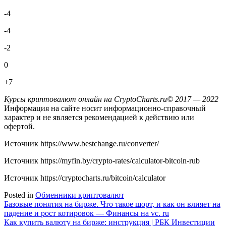
-4
-4
-2
0
+7
Курсы криптовалют онлайн на CryptoCharts.ru© 2017 — 2022
Информация на сайте носит информационно-справочный
характер и не является рекомендацией к действию или
офертой.
Источник
https://www.bestchange.ru/converter/
Источник
https://myfin.by/crypto-rates/calculator-bitcoin-rub
Источник
https://cryptocharts.ru/bitcoin/calculator
Posted in
Обменники криптовалют
Навигация
Базовые понятия на бирже. Что такое шорт, и как он влияет на
падение и рост котировок — Финансы на vc. ru
по
Как купить валюту на бирже: инструкция | РБК Инвестиции