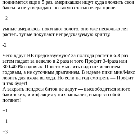
поднимется еще в 5 раз. америкашки ищут куда вложить свои
баксы. я не утверждаю. но такую статью вчера прочел.
+2
умные америкосы покупают золото, оно уже несколько лет
растет.. тупые покупают непредсказуемую крипту.
-2
Чего вдруг НЕ предсказуемую? За полгода растёт в 6-8 раз
затем падает за неделю в 2 раза и того Профит 3-4раза или
300-400% годовых. Просто мыслить надо исчислением
годовым, а не суточным дрыганием. В идеале пики мин/Макс
ловить для входа выхода. Но если на год смотреть — Профит
и так будет!
А закрыть пендосы биток не дадут — высвободиться много
бакинских, и инфляция у них зашкалит, и мир за собой
потянет!
+1
+1
+3