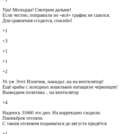
Ура! Молодцы! Смотрим дальше!
Если честно, поправили не «всё» график не сшился.
Для сравнения сгодится, спасибо!
+1
+3
+1
+1
+2
Ух уж Этот Илончик, накидал .на на вентилятор!
Ещё арабы с холодных кошельков натащили червонцев!
Выжидаем позитива .. на вентилятор
+4
Надеюсь 31660 это дно. На коррекцию сходили.
Паникёров отсеяли.
С таким отскоком подыматься до августа придётся
+1