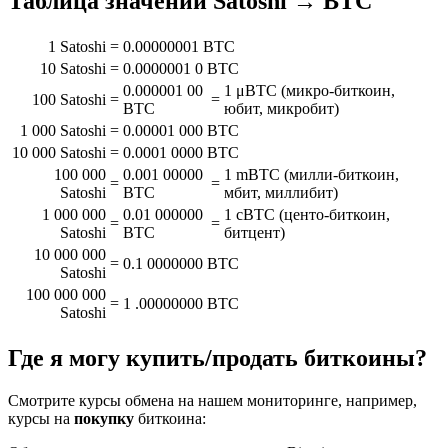
Таблица значений Satoshi → BTC
1 Satoshi
=
0.00000001 BTC
10 Satoshi
=
0.0000001 0 BTC
0.000001 00
1 μBTC (микро-биткоин,
100 Satoshi
=
=
BTC
юбит, микробит)
1 000 Satoshi
=
0.00001 000 BTC
10 000 Satoshi
=
0.0001 0000 BTC
100 000
0.001 00000
1 mBTC (милли-биткоин,
=
=
Satoshi
BTC
мбит, миллибит)
1 000 000
0.01 000000
1 cBTC (центо-биткоин,
=
=
Satoshi
BTC
битцент)
10 000 000
=
0.1 0000000 BTC
Satoshi
100 000 000
=
1 .00000000 BTC
Satoshi
Где я могу купить/продать биткоины?
Смотрите курсы обмена на нашем мониторинге, например,
курсы на
покупку
биткоина: