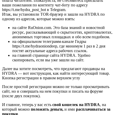
опыта читателей. Пожалуйста, не стесняйтесь присылать
ваши пожелания по контенту чат-боту по адресу
https://t.me/hydra_post_bot в Telegram.
Итак, вы установили TOR-браузер и зашли на HYDRA по
одному из адресов, которые можно взять:
на сайте RuOnion.com. Это база знаний и новостной
ресурс, рассказывающий о скрытосетях, криптовалютах,
анонимных торговых площадках и обо всем подобном.
на официальном телеграмм-канале Гидры
https://t.me/hydraoniondeep, где минимум 1 раз в 2 дня
постят актуальные адреса рабочих ссылок.
на главной странице сайта HYDRA. Удобно
скопировать, если вы уже зашли на сайт.
Далее вы хотите посмотреть, что предлагают продавцы на
HYDRA — вот инструкция, как найти интересующий товар.
Кнопка регистрации в правом верхнем углу
После простой регистрации можно не только просматривать
сайт, но и совершать на нем покупки и писать на форуме
(после двух покупок).
И главное, теперь у вас есть
свой кошелек на HYDRA
, на
который можно
положить деньги,
и ими
расплачиваться за
покупки
.