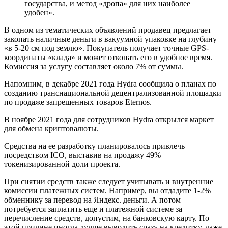
государства, и метод «дропа» для них наиболее
удобен».
В одном из тематических объявлений продавец предлагает
закопать наличные деньги в вакуумной упаковке на глубину
«в 5-20 см под землю». Покупатель получает точные GPS-
координаты «клада» и может откопать его в удобное время.
Комиссия за услугу составляет около 7% от суммы.
Напомним, в декабре 2021 года Hydra сообщила о планах по
созданию транснациональной децентрализованной площадки
по продаже запрещенных товаров Eternos.
В ноябре 2021 года для сотрудников Hydra открылся маркет
для обмена криптовалюты.
Средства на ее разработку планировалось привлечь
посредством ICO, выставив на продажу 49%
токенизированной доли проекта.
При снятии средств также следует учитывать и внутренние
комиссии платежных систем. Например, вы отдадите 1-2%
обменнику за перевод на Яндекс. деньги. А потом
потребуется заплатить еще и платежной системе за
перечисление средств, допустим, на банковскую карту. По
этой причине иногда лучше выводить сразу на кредитку, даже