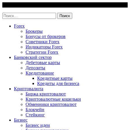
Skip
7 August, 2026
to
invest-easy.ru
content
Найти:
Forex
Брокеры
Бонусы от брокеров
Советники Forex
Индикаторы Forex
Стратегии Forex
Банковский сектор
Дебетовые карты
Депозиты
Кредитование
Кредитные карты
Кредиты для бизнеса
Криптовалюта
Биржа криптовалют
Криптовалютные кошельки
Обменники криптовалют
Блокчейн
Стейкинг
Бизнес
Бизнес идеи