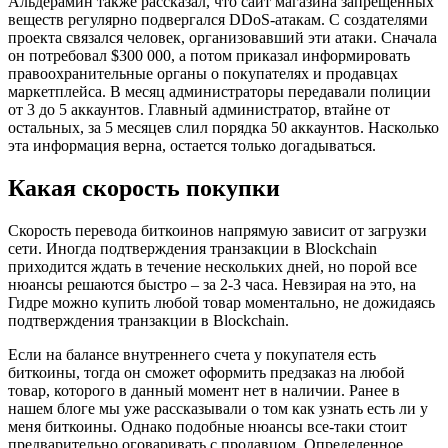
Альдерамин также рассказал, что сайт магазина запрещенных
веществ регулярно подвергался DDoS-атакам. С создателями
проекта связался человек, организовавший эти атаки. Сначала
он потребовал $300 000, а потом приказал информировать
правоохранительные органы о покупателях и продавцах
маркетплейса. В месяц администраторы передавали полиции
от 3 до 5 аккаунтов. Главный администратор, втайне от
остальных, за 5 месяцев слил порядка 50 аккаунтов. Насколько
эта информация верна, остается только догадываться.
Какая скорость покупки
Скорость перевода биткоинов напрямую зависит от загрузки
сети. Иногда подтверждения транзакции в Blockchain
приходится ждать в течение нескольких дней, но порой все
нюансы решаются быстро – за 2-3 часа. Невзирая на это, на
Гидре можно купить любой товар моментально, не дожидаясь
подтверждения транзакции в Blockchain.
Если на балансе внутреннего счета у покупателя есть
биткоины, тогда он сможет оформить предзаказ на любой
товар, которого в данный момент нет в наличии. Ранее в
нашем блоге мы уже рассказывали о том как узнать есть ли у
меня биткоины. Однако подобные нюансы все-таки стоит
предварительно оговаривать с продавцом. Определенное