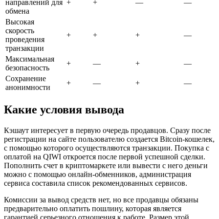
направлений для
+
+
—
—
обмена
Высокая
скорость
+
+
+
—
проведения
транзакции
Максимальная
+
—
+
—
безопасность
Сохранение
+
—
+
—
анонимности
Какие условия вывода
Кэшаут интересует в первую очередь продавцов. Сразу после
регистрации на сайте пользователю создается Bitcoin-кошелек,
с помощью которого осуществляются транзакции. Покупка с
оплатой на QIWI откроется после первой успешной сделки.
Пополнить счет в криптомаркете или вывести с него деньги
можно с помощью онлайн-обменников, администрация
сервиса составила список рекомендованных сервисов.
Комиссии за вывод средств нет, но все продавцы обязаны
предварительно оплатить пошлину, которая является
гарантией серьезного отношения к работе. Размер этой