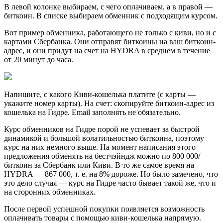
В левой колонке выбираем, с чего оплачиваем, а в правой —
биткоин. В списке выбираем обменник с подходящим курсом.
Вот пример обменника, работающего не только с киви, но и с
картами Сбербанка. Они отправят биткоины на ваш биткоин-
адрес, и они придут на счет на HYDRA в среднем в течение
от 20 минут до часа.
Напишите, с какого Киви-кошелька платите (с карты —
укажите номер карты). На счет: скопируйте биткоин-адрес из
кошелька на Гидре. Email заполнять не обязательно.
Курс обменников на Гидре порой не успевает за быстрой
динамикой и большой волатильностью биткоина, поэтому
курс на них немного выше. На момент написания этого
предложения обменять на бестчэйндж можно по 800 000/
биткоин за Сбербанк или Киви. В то же самое время на
HYDRA — 867 000, т. е. на 8% дороже. Но было замечено, что
это дело случая — курс на Гидре часто бывает такой же, что и
на сторонних обменниках.
После первой успешной покупки появляется возможность
оплачивать товары с помощью киви-кошелька напрямую.