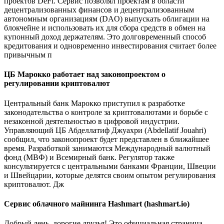
проектов DeFi. Сервис позволял проектам в области
децентрализованных финансов и децентрализованным
автономным организациям (DAO) выпускать облигации на
блокчейне и использовать их для сбора средств в обмен на
купонный доход держателям. Это долговременный способ
кредитования и одновременно инвестирования считает более
привычным п
ЦБ Марокко работает над законопроектом о
регулировании криптовалют
Центральный банк Марокко приступил к разработке
законодательства о контроле за криптовалютами и борьбе с
незаконной деятельностью в цифровой индустрии.
Управляющий ЦБ Абделлатиф Джуахри (Abdellatif Jouahri)
сообщил, что законопроект будет представлен в ближайшее
время. Разработкой занимаются Международный валютный
фонд (МВФ) и Всемирный банк. Регулятор также
консультируется с центральными банками Франции, Швеции
и Швейцарии, которые делятся своим опытом регулирования
криптовалют. Дж
Сервис облачного майнинга Hashmart (hashmart.io)
Добрый день, дорогие друзья! Это официальная страница