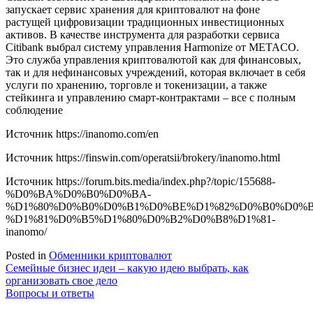
запускает сервис хранения для криптовалют на фоне
растущей цифровизации традиционных инвестиционных
активов. В качестве инструмента для разработки сервиса
Citibank выбрал систему управления Harmonize от METACO.
Это служба управления криптовалютой как для финансовых,
так и для нефинансовых учреждений, которая включает в себя
услуги по хранению, торговле и токенизации, а также
стейкинга и управлению смарт-контрактами – все с полным
соблюдение
Источник
https://inanomo.com/en
Источник
https://finswin.com/operatsii/brokery/inanomo.html
Источник
https://forum.bits.media/index.php?/topic/155688-
%D0%BA%D0%B0%D0%BA-
%D1%80%D0%B0%D0%B1%D0%BE%D1%82%D0%B0%D0%B
%D1%81%D0%B5%D1%80%D0%B2%D0%B8%D1%81-
inanomo/
Posted in
Обменники криптовалют
Навигация
Семейные бизнес идеи – какую идею выбрать, как
организовать свое дело
по
Вопросы и ответы
записям