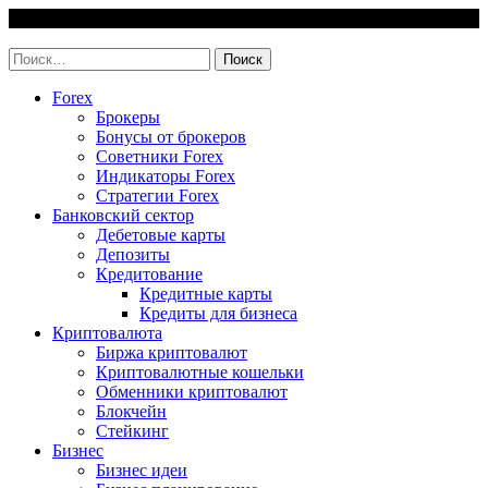
Skip
7 August, 2026
to
invest-easy.ru
content
Найти:
Forex
Брокеры
Бонусы от брокеров
Советники Forex
Индикаторы Forex
Стратегии Forex
Банковский сектор
Дебетовые карты
Депозиты
Кредитование
Кредитные карты
Кредиты для бизнеса
Криптовалюта
Биржа криптовалют
Криптовалютные кошельки
Обменники криптовалют
Блокчейн
Стейкинг
Бизнес
Бизнес идеи