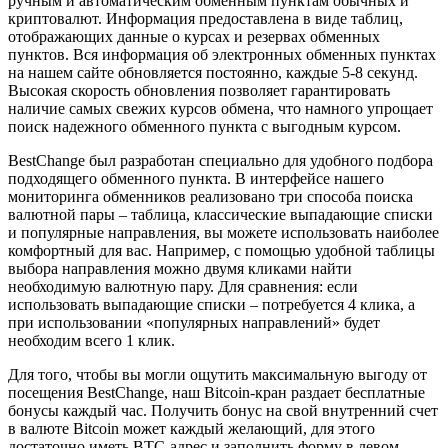
ручным и автоматическим обменным пунктам обычных и
криптовалют. Информация предоставлена в виде таблиц,
отображающих данные о курсах и резервах обменных
пунктов. Вся информация об электронных обменных пунктах
на нашем сайте обновляется постоянно, каждые 5-8 секунд.
Высокая скорость обновления позволяет гарантировать
наличие самых свежих курсов обмена, что намного упрощает
поиск надежного обменного пункта с выгодным курсом.
BestChange был разработан специально для удобного подбора
подходящего обменного пункта. В интерфейсе нашего
мониторинга обменников реализовано три способа поиска
валютной пары – таблица, классические выпадающие списки
и популярные направления, вы можете использовать наиболее
комфортный для вас. Например, с помощью удобной таблицы
выбора направления можно двумя кликами найти
необходимую валютную пару. Для сравнения: если
использовать выпадающие списки – потребуется 4 клика, а
при использовании «популярных направлений» будет
необходим всего 1 клик.
Для того, чтобы вы могли ощутить максимальную выгоду от
посещения BestChange, наш Bitcoin-кран раздает бесплатные
бонусы каждый час. Получить бонус на свой внутренний счет
в валюте Bitcoin может каждый желающий, для этого
достаточно иметь BTC-адрес и заполнить форму в левом