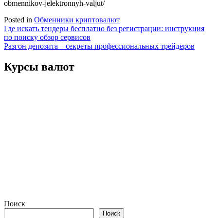
obmennikov-jelektronnyh-valjut/
Posted in
Обменники криптовалют
Навигация
Где искать тендеры бесплатно без регистрации: инструкция
по поиску обзор сервисов
по
Разгон депозита – секреты профессиональных трейдеров
записям
Курсы валют
Поиск
Поиск