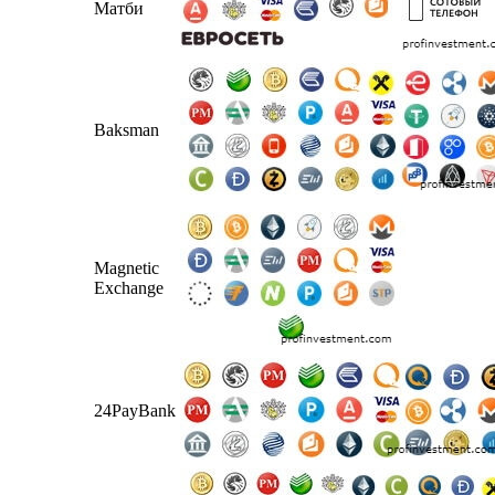
Матби
Baksman
Magnetic
Exchange
24PayBank