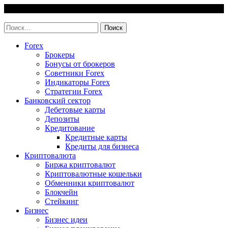
Skip
7 August, 2026
to
invest-easy.ru
content
Найти:
Forex
Брокеры
Бонусы от брокеров
Советники Forex
Индикаторы Forex
Стратегии Forex
Банковский сектор
Дебетовые карты
Депозиты
Кредитование
Кредитные карты
Кредиты для бизнеса
Криптовалюта
Биржа криптовалют
Криптовалютные кошельки
Обменники криптовалют
Блокчейн
Стейкинг
Бизнес
Бизнес идеи