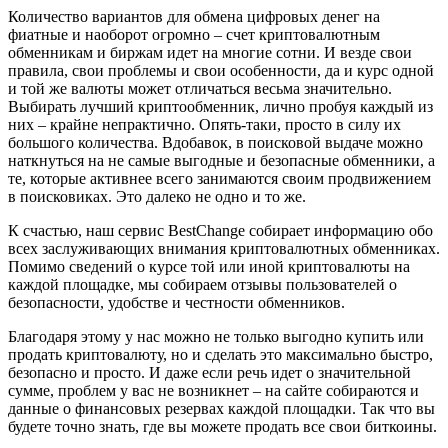
Количество вариантов для обмена цифровых денег на
фиатные и наоборот огромно – счет криптовалютным
обменникам и биржам идет на многие сотни. И везде свои
правила, свои проблемы и свои особенности, да и курс одной
и той же валюты может отличаться весьма значительно.
Выбирать лучший криптообменник, лично пробуя каждый из
них – крайне непрактично. Опять-таки, просто в силу их
большого количества. Вдобавок, в поисковой выдаче можно
наткнуться на не самые выгодные и безопасные обменники, а
те, которые активнее всего занимаются своим продвижением
в поисковиках. Это далеко не одно и то же.
К счастью, наш сервис BestChange собирает информацию обо
всех заслуживающих внимания криптовалютных обменниках.
Помимо сведений о курсе той или иной криптовалюты на
каждой площадке, мы собираем отзывы пользователей о
безопасности, удобстве и честности обменников.
Благодаря этому у нас можно не только выгодно купить или
продать криптовалюту, но и сделать это максимально быстро,
безопасно и просто. И даже если речь идет о значительной
сумме, проблем у вас не возникнет – на сайте собираются и
данные о финансовых резервах каждой площадки. Так что вы
будете точно знать, где вы можете продать все свои биткоины.