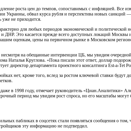
ление роста цен до темпов, сопоставимых с инфляцией. Все из
ии Украины, обвал курса рубля и перспектива новых санкций — 
ь уже не приходится.
 характерно для любых периодов экономической и политической н
и ДНР. Это касается прежде всего доступных локаций Москвы и
ашим оценкам, цены на первичном рынке в Московском регионе
 несмотря на обещанные интервенции ЦБ, мы увидим очередной
ма Наталья Круглова. «Пока писали этот ответ, доллар подорожа
тует директор департамента проектного консалтинга Est-a-Tet Р
ойках нет, кроме того, вслед за ростом ключевой ставки будут д
етков.
 и даже в 1998 году, отмечает руководитель «Циан.Аналитики» А
осрочный период мы увидим рост спроса, но его масштабы могут
льных пабликах в соцсетях стали появляться сообщения о том,
стройщиков эту информацию не подтвердил.