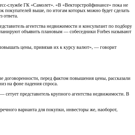
ресс-службе ГК «Самолет». «В «Векторcтройфинансе» пока не
к покупателей выше, по итогам которых можно будет сделать
 ответа.
едставитель агентства недвижимости и консультант по подбору
планируют объявить плановым — собеседники Forbes называют
овышать цены, привязав их к курсу валют», — говорит
ые договоренности, перед фактом повышения цены, рассказали
из на фоне падения спроса.
, — сетует представитель крупного агентства недвижимости. В
ечного варианта для покупки, инвесторы же, наоборот,