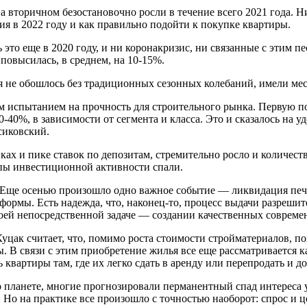
 вторичном безостановочно росли в течение всего 2021 года. Н
я в 2022 году и как правильно подойти к покупке квартиры.
 это еще в 2020 году, и ни коронакризис, ни связанные с этим 
 повысилась, в среднем, на 10-15%.
тя не обошлось без традиционных сезонных колебаний, имели ме
ым испытанием на прочность для строительного рынка. Первую п
0-40%, в зависимости от сегмента и класса. Это и сказалось на 
иковский.
ках и пике ставок по депозитам, стремительно росло и количест
мпы инвестиционной активности спали.
. Еще осенью произошло одно важное событие — ликвидация печ
формы. Есть надежда, что, наконец-то, процесс выдачи разреши
воей непосредственной задаче — создании качественных совре
уцак считает, что, помимо роста стоимости стройматериалов, п
ы. В связи с этим приобретение жилья все еще рассматривается 
 квартиры там, где их легко сдать в аренду или перепродать и д
 по планете, многие прогнозировали перманентный спад интерес
Но на практике все произошло с точностью наоборот: спрос и це