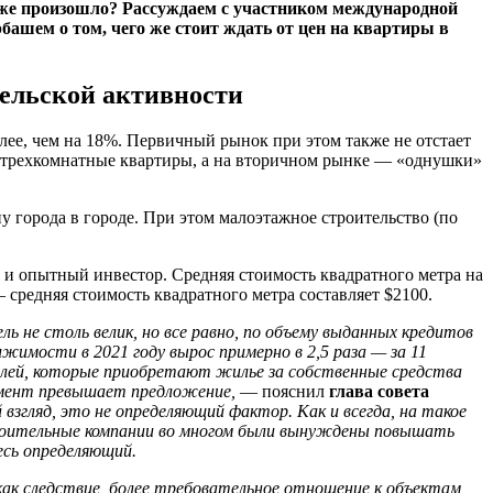
о же произошло? Рассуждаем с участником международной
ашем о том, чего же стоит ждать от цен на квартиры в
тельской активности
лее, чем на 18%. Первичный рынок при этом также не отстает
и трехкомнатные квартиры, а на вторичном рынке — «однушки»
 города в городе. При этом малоэтажное строительство (по
к и опытный инвестор. Средняя стоимость квадратного метра на
средняя стоимость квадратного метра составляет $2100.
 не столь велик, но все равно, по объему выданных кредитов
мости в 2021 году вырос примерно в 2,5 раза — за 11
телей, которые приобретают жилье за собственные средства
омент превышает предложение,
— пояснил
глава совета
й взгляд, это не определяющий фактор. Как и всегда, на такое
троительные компании во многом были вынуждены повышать
есь определяющий.
как следствие, более требовательное отношение к объектам