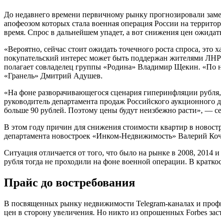
До недавнего времени первичному рынку прогнозировали замед
апофеозом которых стала военная операция России на территор
время. Спрос в дальнейшем упадет, а вот снижения цен ожидат
«Вероятно, сейчас стоит ожидать точечного роста спроса, это
покупательский интерес может быть поддержан жителями ЛНР 
полагает совладелец группы «Родина» Владимир Щекин. «По н
«Гранель» Дмитрий Адушев.
«На фоне разворачивающегося сценария гиперинфляции рубля,
руководитель департамента продаж Российского аукционного до
больше 90 рублей. Поэтому цены будут неизбежно расти», — се
В этом году причин для снижения стоимости квартир в новостр
департамента новостроек «Инком-Недвижимость» Валерий Коч
Ситуация отличается от того, что было на рынке в 2008, 2014
рубля тогда не проходили на фоне военной операции. В кратк
Прайс до востребования
В посвященных рынку недвижимости Telegram-каналах и профи
цен в сторону увеличения. Но никто из опрошенных Forbes за