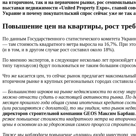
на вторичном, так и на первичном рынке, рос семимильным
выставки недвижимости «United Property Expo», главой со
Украине и почему покупательский спрос сейчас уже не так а
Повышение цен на квартиры, рост треб
По данным Государственного статистического комитета Украин
— там стоимость квадратного метра выросла на 16,7%. При эт
(и в том, и в другом случае рост составил около 18%).
По мнению экспертов, в следующие несколько лет произойдет 
типу таунхаусов) будут пользоваться не таким большим спросом
Что же касается цен, то сейчас рынок предлагает максимальны
вторичном рынке в крупных региональных городах составила ок
— Большинство игроков на рынке недвижимости по всему миру 
можно отчасти судить о настоящей активности рынка. По дан
месяцев прошлого года общая сумма ипотечных кредитов сост
(или расширяются с доплатой), то мы увидим, что рынок нед
директоров строительной компании GEOS
Максим Барбаш
резкое повышение стоимости квадратного метра на вторичном
цены в основном из-за удорожания самого процесса строительст
Также мы наблюдаем повышение «планки» входа инвестора, уве