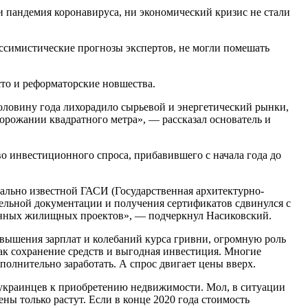
и пандемия коронавируса, ни экономический кризис не стали
пессимистические прогнозы экспертов, не могли помешать
сто и реформаторские новшества.
оловину года лихорадило сырьевой и энергетический рынки,
удорожании квадратного метра», — рассказал основатель и
во инвестиционного спроса, прибавившего с начала года до
ально известной ГАСИ (Государственная архитектурно-
тельной документации и получения сертификатов сдвинулся с
менных жилищных проектов», — подчеркнул Насиковский.
овышения зарплат и колебаний курса гривни, огромную роль
как сохранение средств и выгодная инвестиция. Многие
ополнительно заработать. А спрос двигает цены вверх.
а украинцев к приобретению недвижимости. Мол, в ситуации
ны только растут. Если в конце 2020 года стоимость