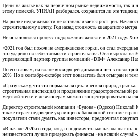
Цены на жилье как на первичном рынке недвижимости, так и на
этому помехой. УНИАН разбирался, сохранится ли эта тенденци
На рынке недвижимости не останавливается рост цен. Началось
стремительному взлету. Год назад стоимость квадратного метра
Не остановился процесс подорожания жилья и в 2021 году. Хо
«2021 год был похож на американские горки, он стал очередн
что ударило по себестоимости строительства. Она выросла на 3
управляющий партнер группы компаний «DIM» Александр Нас
По его словам, на волне восходящей динамики цен в новострой
20%. Но в сентябре-октябре этот показатель был отыгран и те
«Сразу скажу, что это нормальная циклическая природа рынка
строительная инспекция) и продвижение градостроительной ре
мертвой точки и девелоперам можно сконцентрироваться на с
Директор строительной компании «Будова» (Одесса) Николай К
также играет недоверие украинцев к банковской системе стран
покупатели стали думать, как инвесторы, предпочитая покупать
«В начале 2020-го года, когда пандемия только начала шагать
неизвестности лучше придержать финансы «на всякий случай». 