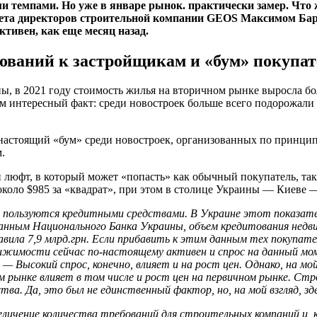
и темпами. Но уже в январе рынок. практически замер. Чт
вета директоров строительной компании GEOS Максимом Барб
ктивен, как еще месяц назад.
ований к застройщикам и «бум» покупа
ы, в 2021 году стоимость жилья на вторичном рынке выросла бо
ом интересный факт: среди новостроек больше всего подорожал
настоящий «бум» среди новостроек, организованных по принципу
.
й люфт, в который может «попасть» как обычный покупатель, та
оло $985 за «квадрат», при этом в столице Украины — Киеве — 
пользуются кредитными средствами. В Украине этот показатель
ным Национального Банка Украины, объем кредитования недвижи
авила 7,9 млрд.грн. Если прибавить к этим данным тех покупа
вижимости сейчас по-настоящему активен и спрос на данный м
.
— Высокий спрос, конечно, влияет и на рост цен. Однако, на мо
 рынке влияет в том числе и рост цен на первичном рынке. С
ва. Да, это был не единственный фактор, но, на мой взгляд, зд
личение количества требований для строительных компаний и, 