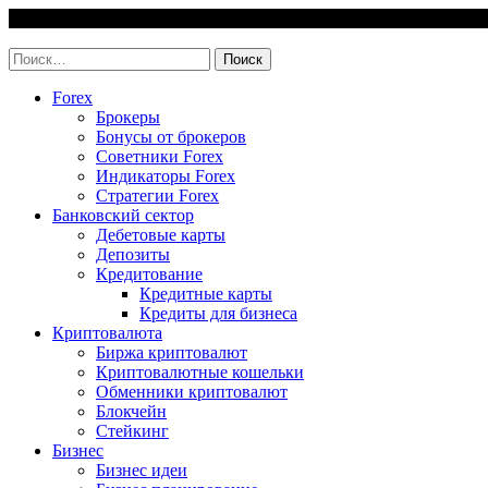
Skip
7 August, 2026
to
invest-easy.ru
content
Найти:
Forex
Брокеры
Бонусы от брокеров
Советники Forex
Индикаторы Forex
Стратегии Forex
Банковский сектор
Дебетовые карты
Депозиты
Кредитование
Кредитные карты
Кредиты для бизнеса
Криптовалюта
Биржа криптовалют
Криптовалютные кошельки
Обменники криптовалют
Блокчейн
Стейкинг
Бизнес
Бизнес идеи