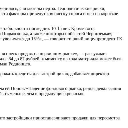
менилось, считают эксперты. Геополитические риски,
эти факторы приведут к всплеску спроса и цен на короткое
естабильности последних 10-15 лет. Кроме того,
 Подмосковья, а также некоторых областей Черноземья», —
 увеличатся до 15%», — говорит старший вице-президент ГК
 всплеск продаж на первичном рынке», — рассуждает
л с 84 до 87 рублей, к моменту выхода материала может быть
оман Родионцев.
орожать кредиты для застройщиков, добавляет директор
лексей Попов: «Падение фондового рынка, резкая девальвация
 быть меньше, чем в предыдущие кризисы».
 что застройщики приостанавливают продажи для пересмотра