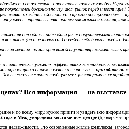
подробности строительных проектов в крупных городах Украины
ше покупателей досконально изучают рынок перед инвестицией. 
 реализовано. Сейчас недостаточно просто построить дом — н
сит уровень строительства, причем как жилых объектов, так 
в последние полгода мы наблюдали рост покупательской активно
и как рынок (да и не только он) поведет себя дальше предугада
инская мечта», по которой каждый украинец сможет взять кре
н.
их и политических условиях, эффективных законодательных изм
ную информацию о нашем проекте и не только —
приходите на м
. Там вы сможете лично пообщаться с риэлторами и застройщ
 ценах? Вся информация — на выставке «
раине и по всему миру, нужно прийти и увидеть всю информац
022 года в Международном выставочном центре
(Броварской про
ъектов недвижимости. Это современные жилые комплексы, загор