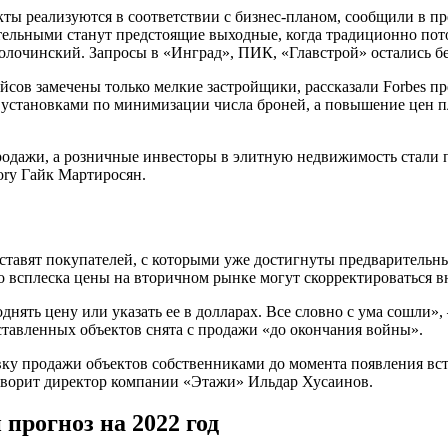
кты реализуются в соответствии с бизнес-планом, сообщили в п
ельными станут предстоящие выходные, когда традиционно пото
очинский. Запросы в «Инград», ПИК, «Главстрой» остались без
сов замечены только мелкие застройщики, рассказали Forbes пр
 установками по минимизации числа броней, а повышение цен 
родажи, а розничные инвесторы в элитную недвижимость стали п
ory Гайк Мартиросян.
ставят покупателей, с которыми уже достигнуты предварительн
 всплеска цены на вторичном рынке могут скорректироваться вн
днять цену или указать ее в долларах. Все словно с ума сошли»
ставленных объектов снята с продажи «до окончания войны».
у продажи объектов собственниками до момента появления встр
говорит директор компании «Этажи» Ильдар Хусаинов.
прогноз на 2022 год