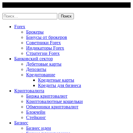
Skip
9 August, 2026
to
invest-easy.ru
content
Найти:
Forex
Брокеры
Бонусы от брокеров
Советники Forex
Индикаторы Forex
Стратегии Forex
Банковский сектор
Дебетовые карты
Депозиты
Кредитование
Кредитные карты
Кредиты для бизнеса
Криптовалюта
Биржа криптовалют
Криптовалютные кошельки
Обменники криптовалют
Блокчейн
Стейкинг
Бизнес
Бизнес идеи