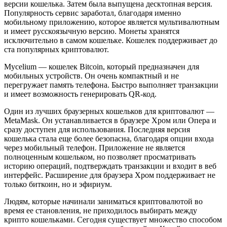
версии кошелька. Затем была выпущена десктопная версия.
Популярность сервис заработал, благодаря именно
мобильному приложению, которое является мультивалютным
и имеет русскоязычную версию. Монеты хранятся
исключительно в самом кошельке. Кошелек поддерживает до
ста популярных криптовалют.
Mycelium — кошелек Bitcoin, который предназначен для
мобильных устройств. Он очень компактный и не
перегружает память телефона. Быстро выполняет транзакции
и имеет возможность генерировать QR-код.
Один из лучших браузерных кошельков для криптовалют —
MetaMask. Он устанавливается в браузере Хром или Опера и
сразу доступен для использования. Последняя версия
кошелька стала еще более безопасна, благодаря опции входа
через мобильный телефон. Приложение не является
полноценным кошельком, но позволяет просматривать
историю операций, подтверждать транзакции и входит в веб
интерфейс. Расширение для браузера Хром поддерживает не
только биткоин, но и эфириум.
Людям, которые начинали заниматься криптовалютой во
время ее становления, не приходилось выбирать между
крипто кошельками. Сегодня существует множество способом