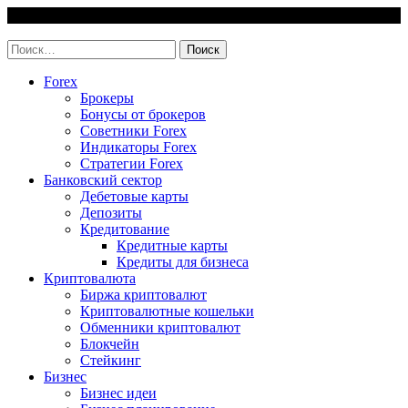
Skip
9 August, 2026
to
invest-easy.ru
content
Найти:
Forex
Брокеры
Бонусы от брокеров
Советники Forex
Индикаторы Forex
Стратегии Forex
Банковский сектор
Дебетовые карты
Депозиты
Кредитование
Кредитные карты
Кредиты для бизнеса
Криптовалюта
Биржа криптовалют
Криптовалютные кошельки
Обменники криптовалют
Блокчейн
Стейкинг
Бизнес
Бизнес идеи