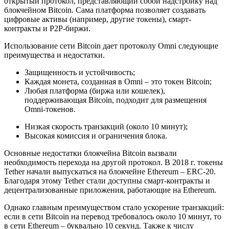
открытый протокол, представляющий собой надстройку над
блокчейном Bitcoin. Сама платформа позволяет создавать
цифровые активы (например, другие токены), смарт-
контракты и Р2Р-биржи.
Использование сети Bitcoin дает протоколу Omni следующие
преимущества и недостатки.
Защищенность и устойчивость;
Каждая монета, созданная в Omni – это токен Bitcoin;
Любая платформа (биржа или кошелек),
поддерживающая Bitcoin, подходит для размещения
Omni-токенов.
Низкая скорость транзакций (около 10 минут);
Высокая комиссия и ограничения блока.
Основные недостатки блокчейна Bitcoin вызвали
необходимость перехода на другой протокол. В 2018 г. токены
Tether начали выпускаться на блокчейне Ethereum – ERC-20.
Благодаря этому Tether стали доступны смарт-контракты и
децентрализованные приложения, работающие на Ethereum.
Однако главным преимуществом стало ускорение транзакций:
если в сети Bitcoin на перевод требовалось около 10 минут, то
в сети Ethereum – буквально 10 секунд. Также к числу