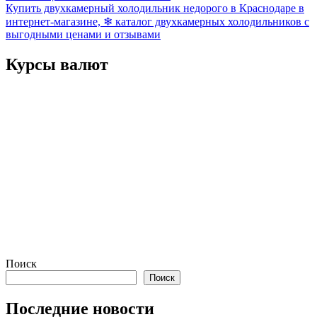
Купить двухкамерный холодильник недорого в Краснодаре в
по
интернет-магазине, ❄ каталог двухкамерных холодильников с
записям
выгодными ценами и отзывами
Курсы валют
Поиск
Поиск
Последние новости