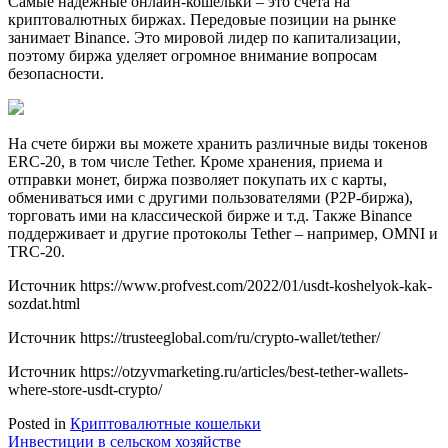
Самые надежные онлайн-кошельки – это счета на
криптовалютных биржах. Передовые позиции на рынке
занимает Binance. Это мировой лидер по капитализации,
поэтому биржа уделяет огромное внимание вопросам
безопасности.
На счете биржи вы можете хранить различные виды токенов
ERC-20, в том числе Tether. Кроме хранения, приема и
отправки монет, биржа позволяет покупать их с карты,
обмениваться ими с другими пользователями (Р2Р-биржа),
торговать ими на классической бирже и т.д. Также Binance
поддерживает и другие протоколы Tether – например, OMNI и
TRC-20.
Источник
https://www.profvest.com/2022/01/usdt-koshelyok-kak-
sozdat.html
Источник
https://trusteeglobal.com/ru/crypto-wallet/tether/
Источник
https://otzyvmarketing.ru/articles/best-tether-wallets-
where-store-usdt-crypto/
Posted in
Криптовалютные кошельки
Навигация
Инвестиции в сельском хозяйстве