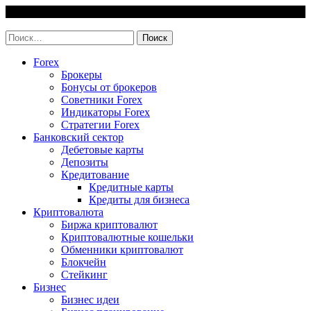
Skip
7 August, 2026
to
invest-easy.ru
content
Найти:
Forex
Брокеры
Бонусы от брокеров
Советники Forex
Индикаторы Forex
Стратегии Forex
Банковский сектор
Дебетовые карты
Депозиты
Кредитование
Кредитные карты
Кредиты для бизнеса
Криптовалюта
Биржа криптовалют
Криптовалютные кошельки
Обменники криптовалют
Блокчейн
Стейкинг
Бизнес
Бизнес идеи