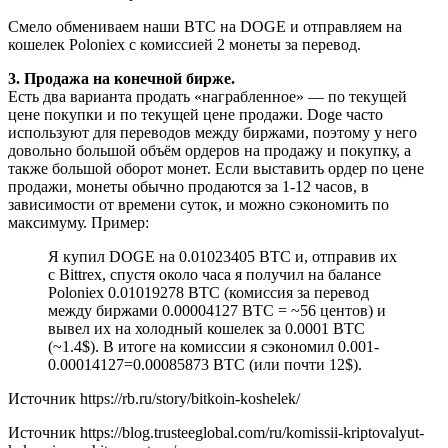
Смело обмениваем наши BTC на DOGE и отправляем на
кошелек Poloniex с комиссией 2 монеты за перевод.
3. Продажа на конечной бирже.
Есть два варианта продать «награбленное» — по текущей
цене покупки и по текущей цене продажи. Doge часто
используют для переводов между биржами, поэтому у него
довольно большой объём ордеров на продажу и покупку, а
также большой оборот монет. Если выставить ордер по цене
продажи, монеты обычно продаются за 1-12 часов, в
зависимости от времени суток, и можно сэкономить по
максимуму. Пример:
Я купил DOGE на 0.01023405 BTC и, отправив их
с Bittrex, спустя около часа я получил на балансе
Poloniex 0.01019278 BTC (комиссия за перевод
между биржами 0.00004127 BTC = ~56 центов) и
вывел их на холодный кошелек за 0.0001 BTC
(~1.4$). В итоге на комиссии я сэкономил 0.001-
0.00014127=0.00085873 BTC (или почти 12$).
Источник
https://rb.ru/story/bitkoin-koshelek/
Источник
https://blog.trusteeglobal.com/ru/komissii-kriptovalyut-