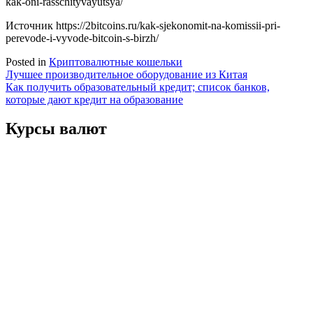
kak-oni-rasschityvayutsya/
Источник
https://2bitcoins.ru/kak-sjekonomit-na-komissii-pri-
perevode-i-vyvode-bitcoin-s-birzh/
Posted in
Криптовалютные кошельки
Навигация
Лучшее производительное оборудование из Китая
Как получить образовательный кредит; список банков,
по
которые дают кредит на образование
записям
Курсы валют