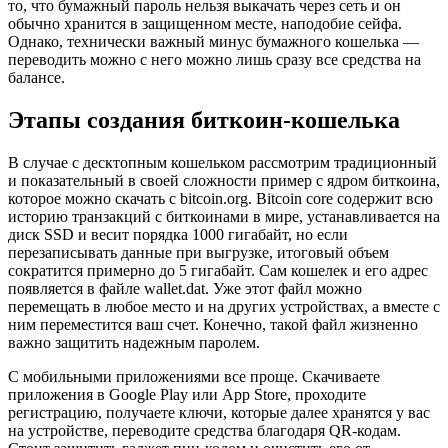
то, что бумажный пароль нельзя выкачать через сеть и он
обычно хранится в защищенном месте, наподобие сейфа.
Однако, технически важный минус бумажного кошелька —
переводить можно с него можно лишь сразу все средства на
балансе.
Этапы создания биткоин-кошелька
В случае с десктопным кошельком рассмотрим традиционный
и показательный в своей сложности пример с ядром биткоина,
которое можно скачать с bitcoin.org. Bitcoin core содержит всю
историю транзакций с биткоинами в мире, устанавливается на
диск SSD и весит порядка 1000 гигабайт, но если
перезаписывать данные при выгрузке, итоговый объем
сократится примерно до 5 гигабайт. Сам кошелек и его адрес
появляется в файле wallet.dat. Уже этот файл можно
перемещать в любое место и на других устройствах, а вместе с
ним переместится ваш счет. Конечно, такой файл жизненно
важно защитить надежным паролем.
С мобильными приложениями все проще. Скачиваете
приложения в Google Play или App Store, проходите
регистрацию, получаете ключи, которые далее хранятся у вас
на устройстве, переводите средства благодаря QR-кодам.