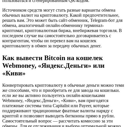
пользоваться и сгенерированным QR-кодом.
Источником средств могут стать разные варианты обмена
обычных валют на криптовалюту. Какой предпочтительнее,
решать вам. Это может быть сайт-обменник, Telegram-бот для
обмена, аналогичный онлайн-обменнику терминал-
криптомат, криптовалютная биржа, внебиржевая торговля. В
последнем случае вы самостоятельно договариваетесь с
контрагентам, чтобы он перевел вам на кошелек
криптовалюту в обмен за передачу обычных денег.
Как вывести Bitcoin на кошелек
Webmoney, «Яндекс.Деньги» или
«Киви»
Конвертировать криптовалюту в обычные деньги можно теми
же способами, что и приобретать ее для завода на кошельки.
если же вы активно пользуетесь онлайн-кошельками
Webmoney, «Яндекс.Деньги», «Киви», вам пригодятся
платежные системы типа Capitalist или Payeer, которые
поддерживают традиционные фиатные валюты наряду с
криптой и позволяют выводить биткоины прямо в рубли.
Самостоятельный вопрос — рассчитать комиссию за эти
обмены. Для ее отслеживания и выбора оптимальной можно