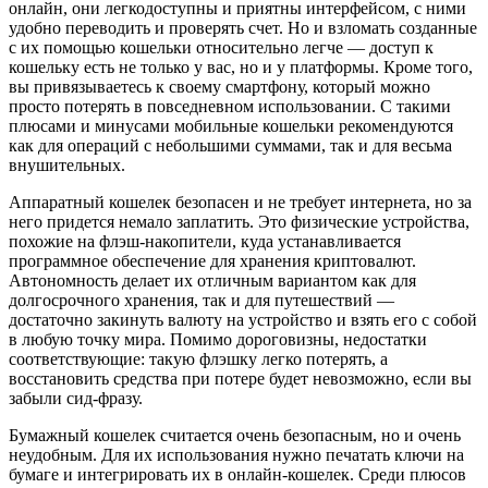
онлайн, они легкодоступны и приятны интерфейсом, с ними
удобно переводить и проверять счет. Но и взломать созданные
с их помощью кошельки относительно легче — доступ к
кошельку есть не только у вас, но и у платформы. Кроме того,
вы привязываетесь к своему смартфону, который можно
просто потерять в повседневном использовании. С такими
плюсами и минусами мобильные кошельки рекомендуются
как для операций с небольшими суммами, так и для весьма
внушительных.
Аппаратный кошелек безопасен и не требует интернета, но за
него придется немало заплатить. Это физические устройства,
похожие на флэш-накопители, куда устанавливается
программное обеспечение для хранения криптовалют.
Автономность делает их отличным вариантом как для
долгосрочного хранения, так и для путешествий —
достаточно закинуть валюту на устройство и взять его с собой
в любую точку мира. Помимо дороговизны, недостатки
соответствующие: такую флэшку легко потерять, а
восстановить средства при потере будет невозможно, если вы
забыли сид-фразу.
Бумажный кошелек считается очень безопасным, но и очень
неудобным. Для их использования нужно печатать ключи на
бумаге и интегрировать их в онлайн-кошелек. Среди плюсов