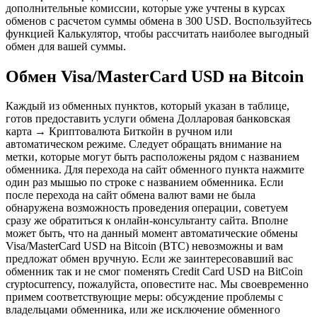
дополнительные комиссии, которые уже учтены в курсах
обменов с расчетом суммы обмена в 300 USD. Воспользуйтесь
функцией Калькулятор, чтобы рассчитать наиболее выгодный
обмен для вашей суммы.
Обмен Visa/MasterCard USD на Bitcoin
Каждый из обменных пунктов, который указан в таблице,
готов предоставить услуги обмена Долларовая банковская
карта → Криптовалюта Биткойн в ручном или
автоматическом режиме. Следует обращать внимание на
метки, которые могут быть расположены рядом с названием
обменника. Для перехода на сайт обменного пункта нажмите
один раз мышью по строке с названием обменника. Если
после перехода на сайт обмена валют вами не была
обнаружена возможность проведения операции, советуем
сразу же обратиться к онлайн-консультанту сайта. Вполне
может быть, что на данный момент автоматические обмены
Visa/MasterCard USD на Bitcoin (BTC) невозможны и вам
предложат обмен вручную. Если же заинтересовавший вас
обменник так и не смог поменять Credit Card USD на BitCoin
cryptocurrency, пожалуйста, оповестите нас. Мы своевременно
примем соответствующие меры: обсуждение проблемы с
владельцами обменника, или же исключение обменного