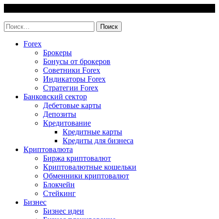
Skip
9 August, 2026
to
invest-easy.ru
content
Найти:
Forex
Брокеры
Бонусы от брокеров
Советники Forex
Индикаторы Forex
Стратегии Forex
Банковский сектор
Дебетовые карты
Депозиты
Кредитование
Кредитные карты
Кредиты для бизнеса
Криптовалюта
Биржа криптовалют
Криптовалютные кошельки
Обменники криптовалют
Блокчейн
Стейкинг
Бизнес
Бизнес идеи