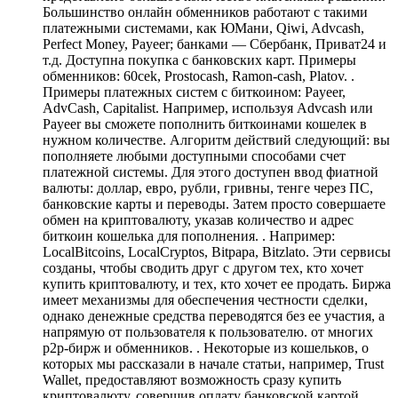
Большинство онлайн обменников работают с такими
платежными системами, как ЮМани, Qiwi, Advcash,
Perfect Money, Payeer; банками — Сбербанк, Приват24 и
т.д. Доступна покупка с банковских карт. Примеры
обменников: 60cek, Prostocash, Ramon-cash, Platov. .
Примеры платежных систем с биткоином: Payeer,
AdvCash, Capitalist. Например, используя Advcash или
Payeer вы сможете пополнить биткоинами кошелек в
нужном количестве. Алгоритм действий следующий: вы
пополняете любыми доступными способами счет
платежной системы. Для этого доступен ввод фиатной
валюты: доллар, евро, рубли, гривны, тенге через ПС,
банковские карты и переводы. Затем просто совершаете
обмен на криптовалюту, указав количество и адрес
биткоин кошелька для пополнения. . Например:
LocalBitcoins, LocalCryptos, Bitpapa, Bitzlato. Эти сервисы
созданы, чтобы сводить друг с другом тех, кто хочет
купить криптовалюту, и тех, кто хочет ее продать. Биржа
имеет механизмы для обеспечения честности сделки,
однако денежные средства переводятся без ее участия, а
напрямую от пользователя к пользователю. от многих
p2p-бирж и обменников. . Некоторые из кошельков, о
которых мы рассказали в начале статьи, например, Trust
Wallet, предоставляют возможность сразу купить
криптовалюту, совершив оплату банковской картой. .