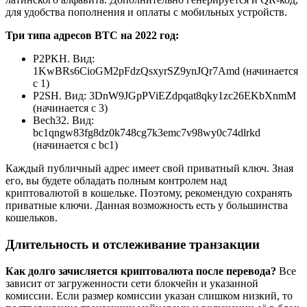
для удобства пополнения и оплаты с мобильных устройств.
Три типа адресов BTC на 2022 год:
P2PKH. Вид:
1KwBRs6CioGM2pFdzQsxyrSZ9ynJQr7Amd (начинается
с 1)
P2SH. Вид: 3DnW9JGpPViEZdpqat8qky1zc26EKbXnmM
(начинается с 3)
Bech32. Вид:
bc1qngw83fg8dz0k748cg7k3emc7v98wy0c74dlrkd
(начинается с bc1)
Каждый публичный адрес имеет свой приватный ключ. Зная
его, вы будете обладать полным контролем над
криптовалютой в кошельке. Поэтому, рекомендую сохранять
приватные ключи. Данная возможность есть у большинства
кошельков.
Длительность и отслеживание транзакции
Как долго зачисляется криптовалюта после перевода?
Все
зависит от загруженности сети блокчейн и указанной
комиссии. Если размер комиссии указан слишком низкий, то