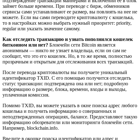
подтверждение транзакции майнерами и включении её в блок
займет больше времени. При переводе с бирж, обменников
сервисы сами устанавливают ее размер, вы повлиять на нее не
можете. Если вы сами переводите криптовалюту с кошелька,
то в настройках можно выбрать нужный приоритет: priority,
regular или указать значение самому.
Как отследить транзакцию и узнать пополнился кошелек
биткоином или нет?
Блокчейн сети Bitcoin является
анонимным — никто не узнает владельца, если он сам не
сообщит, что это его кошелек. Но, в то же время, полностью
прозрачным и открытым для отслеживания всех транзакций.
После перевода криптовалюты вы получаете уникальный
идентификатор TXID. С его помощью получится отследить
статус транзакции: подтверждена она или нет; подробную
информацию о размере, блока, времени, входы и выходы,
уплаченная комиссия.
Помимо TXID, вы можете указать в окне поиска адрес любого
кошелька и получить информацию о совершенных и
неподтвержденных операциях, балансе. Предоставляют такую
информацию обозреватели или мониторинги блокчейн сети.
Например, blockchain.info.
Введите в окошке поиска идентификатор или адрес и