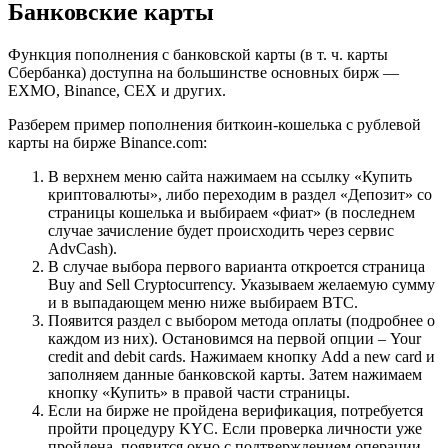
Банковские карты
Функция пополнения с банковской карты (в т. ч. карты
Сбербанка) доступна на большинстве основных бирж —
EXMO, Binance, CEX и других.
Разберем пример пополнения биткоин-кошелька с рублевой
карты на бирже Binance.com:
В верхнем меню сайта нажимаем на ссылку «Купить
криптовалюты», либо переходим в раздел «Депозит» со
страницы кошелька и выбираем «фиат» (в последнем
случае зачисление будет происходить через сервис
AdvCash).
В случае выбора первого варианта откроется страница
Buy and Sell Cryptocurrency. Указываем желаемую сумму
и в выпадающем меню ниже выбираем BTC.
Появится раздел с выбором метода оплаты (подробнее о
каждом из них). Остановимся на первой опции – Your
credit and debit cards. Нажимаем кнопку Add a new card и
заполняем данные банковской карты. Затем нажимаем
кнопку «Купить» в правой части страницы.
Если на бирже не пройдена верификация, потребуется
пройти процедуру KYC. Если проверка личности уже
пройдена, появится окно с подтверждением операции.