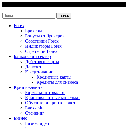
Skip
9 August, 2026
to
invest-easy.ru
content
Найти:
Forex
Брокеры
Бонусы от брокеров
Советники Forex
Индикаторы Forex
Стратегии Forex
Банковский сектор
Дебетовые карты
Депозиты
Кредитование
Кредитные карты
Кредиты для бизнеса
Криптовалюта
Биржа криптовалют
Криптовалютные кошельки
Обменники криптовалют
Блокчейн
Стейкинг
Бизнес
Бизнес идеи