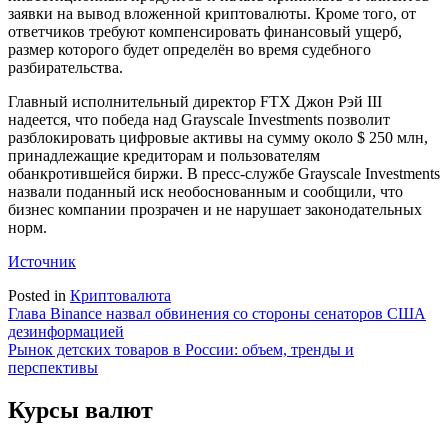
заявки на вывод вложенной криптовалюты. Кроме того, от
ответчиков требуют компенсировать финансовый ущерб,
размер которого будет определён во время судебного
разбирательства.
Главный исполнительный директор FTX Джон Рэй III
надеется
, что победа над Grayscale Investments позволит
разблокировать цифровые активы на сумму около $ 250 млн,
принадлежащие кредиторам и пользователям
обанкротившейся биржи. В пресс-службе Grayscale Investments
назвали поданный иск необоснованным и сообщили, что
бизнес компании прозрачен и не нарушает законодательных
норм.
Источник
Posted in
Криптовалюта
Навигация
Глава Binance назвал обвинения со стороны сенаторов США
дезинформацией
по
Рынок детских товаров в России: объем, тренды и
записям
перспективы
Курсы валют