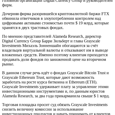
головной организации Digital Currency Group и руководителей
фирм.
Дочерняя фирма разорившейся криптовалютной биржи FTX
обвинила ответчиков в злоупотреблении контролем над
цифровыми активами стоимостью почти $ 19 млрд, которые
хранятся в двух трастовых фондах.
По мнению представителей Alameda Research, директор
Digital Currency Group Барри Зильберт и глава Grayscale
Investments Михаэль Зонненшайн обогащаются за счёт
владельцев виртуальной валюты и отказывают им в выводе
вложенных средств. Именно поэтому клиентам приходится
продавать доли фондов по заниженной цене на вторичном
рынке.
В данном случае речь идёт о фондах Grayscale
Bitcoin
Trust и
Grayscale Ethereum Trust, которые дают возможность
заработать на росте курса биткоина и Ethereum (ETH).
Grayscale Investments удерживает плату за управление этими
инвестиционными инструментами и, по данным юристов
Alameda Research, за два года прикарманила свыше $ 1 млрд.
Торговая площадка просит суд обязать Grayscale Investments
снизить величину комиссии за использование
инвестиционных продуктов и начать принимать от клиентов