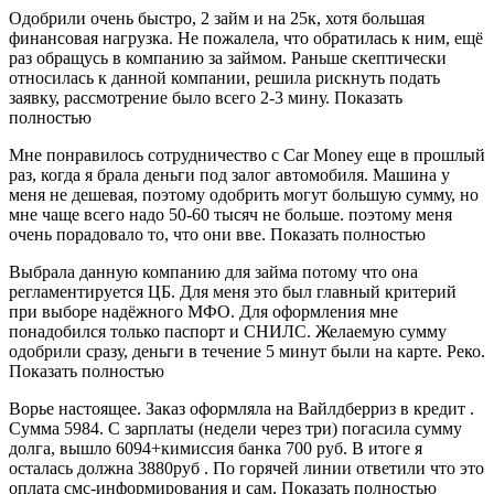
Одобрили очень быстро, 2 займ и на 25к, хотя большая
финансовая нагрузка. Не пожалела, что обратилась к ним, ещё
раз обращусь в компанию за займом. Раньше скептически
относилась к данной компании, решила рискнуть подать
заявку, рассмотрение было всего 2-3 мину. Показать
полностью
Мне понравилось сотрудничество с Car Money еще в прошлый
раз, когда я брала деньги под залог автомобиля. Машина у
меня не дешевая, поэтому одобрить могут большую сумму, но
мне чаще всего надо 50-60 тысяч не больше. поэтому меня
очень порадовало то, что они вве. Показать полностью
Выбрала данную компанию для займа потому что она
регламентируется ЦБ. Для меня это был главный критерий
при выборе надёжного МФО. Для оформления мне
понадобился только паспорт и СНИЛС. Желаемую сумму
одобрили сразу, деньги в течение 5 минут были на карте. Реко.
Показать полностью
Ворье настоящее. Заказ оформляла на Вайлдберриз в кредит .
Сумма 5984. С зарплаты (недели через три) погасила сумму
долга, вышло 6094+кимиссия банка 700 руб. В итоге я
осталась должна 3880руб . По горячей линии ответили что это
оплата смс-информирования и сам. Показать полностью