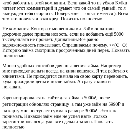
чтоб работать в этой компании. Если какой то из убков Kviku
читает этот комментарий и думает что он самый умный, то я
вынужден тебя огорчить. Поверь мне — опыт имеется ). Всем
тем кто повелся и взял кред. Показать полностью
Не компания. Контора с мошенниками. Займ оплатили
досрочно далее пришла новость, если не добавить ещё 5000
тысяч,оплата не пройдёт. Доплатили.Всё равно
задолжножность показывает. Спрашиваем,а почему. <>(⊙_⊙)
Историю займа смотришь просроченных дней перев. Показать
полностью
Много удобных способов для погашения займа. Например
мне приходят деньги всегда на киви кошелек. Я так работаю с
клиентами. Не приходится сначала на свою карту переводить,
куда приходили деньги после займа. А сразу с киви и
погашать.
Зарегистрировался на сайте для займа в 5000₽, после
регистрации обновляю страницу ,а там уже займ на 5990₽ и
на карту мне поступает сумма в размере 3000₽ . Это как
понимать. Никакой займ ещё не успел взять ,только
зарегистрировался ,а уже все сделали за мен. Показать
полностью