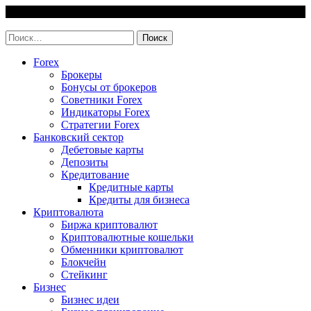
Skip
6 August, 2026
to
invest-easy.ru
content
Найти:
Forex
Брокеры
Бонусы от брокеров
Советники Forex
Индикаторы Forex
Стратегии Forex
Банковский сектор
Дебетовые карты
Депозиты
Кредитование
Кредитные карты
Кредиты для бизнеса
Криптовалюта
Биржа криптовалют
Криптовалютные кошельки
Обменники криптовалют
Блокчейн
Стейкинг
Бизнес
Бизнес идеи