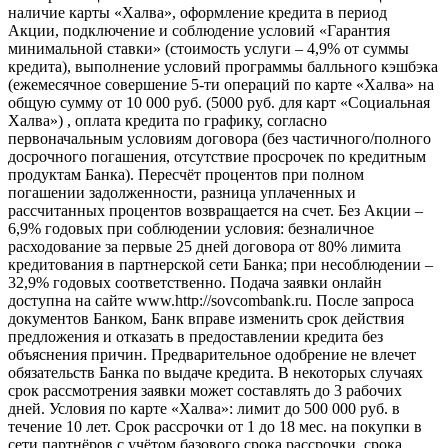
наличие карты «Халва», оформление кредита в период
Акции, подключение и соблюдение условий «Гарантия
минимальной ставки» (стоимость услуги – 4,9% от суммы
кредита), выполнение условий программы балльного кэшбэка
(ежемесячное совершение 5-ти операций по карте «Халва» на
общую сумму от 10 000 руб. (5000 руб. для карт «Социальная
Халва») , оплата кредита по графику, согласно
первоначальным условиям договора (без частичного/полного
досрочного погашения, отсутствие просрочек по кредитным
продуктам Банка). Пересчёт процентов при полном
погашении задолженности, разница уплаченных и
рассчитанных процентов возвращается на счет. Без Акции –
6,9% годовых при соблюдении условия: безналичное
расходование за первые 25 дней договора от 80% лимита
кредитования в партнерской сети Банка; при несоблюдении –
32,9% годовых соответственно. Подача заявки онлайн
доступна на сайте www.http://sovcombank.ru. После запроса
документов Банком, Банк вправе изменить срок действия
предложения и отказать в предоставлении кредита без
объяснения причин. Предварительное одобрение не влечет
обязательств Банка по выдаче кредита. В некоторых случаях
срок рассмотрения заявки может составлять до 3 рабочих
дней. Условия по карте «Халва»: лимит до 500 000 руб. в
течение 10 лет. Срок рассрочки от 1 до 18 мес. на покупки в
сети партнёров с учётом базового срока рассрочки, срока