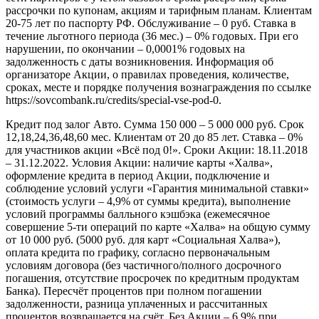
рассрочки по купонам, акциям и тарифным планам. Клиентам
20-75 лет по паспорту РФ. Обслуживание – 0 руб. Ставка в
течение льготного периода (36 мес.) – 0% годовых. При его
нарушении, по окончании – 0,0001% годовых на
задолженность с даты возникновения. Информация об
организаторе Акции, о правилах проведения, количестве,
сроках, месте и порядке получения вознаграждения по ссылке
https://sovcombank.ru/credits/special-vse-pod-0.
Кредит под залог Авто. Сумма 150 000 – 5 000 000 руб. Срок
12,18,24,36,48,60 мес. Клиентам от 20 до 85 лет. Ставка – 0%
для участников акции «Всё под 0!». Сроки Акции: 18.11.2018
– 31.12.2022. Условия Акции: наличие карты «Халва»,
оформление кредита в период Акции, подключение и
соблюдение условий услуги «Гарантия минимальной ставки»
(стоимость услуги – 4,9% от суммы кредита), выполнение
условий программы балльного кэшбэка (ежемесячное
совершение 5-ти операций по карте «Халва» на общую сумму
от 10 000 руб. (5000 руб. для карт «Социальная Халва»),
оплата кредита по графику, согласно первоначальным
условиям договора (без частичного/полного досрочного
погашения, отсутствие просрочек по кредитным продуктам
Банка). Пересчёт процентов при полном погашении
задолженности, разница уплаченных и рассчитанных
процентов возвращается на счёт. Без Акции – 6,9% при