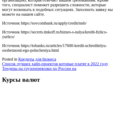
организацию, которая отвечает вашим требованиям. Кроме
того, специалист поможет разрешить сложности, которые
могут возникать в подобных ситуациях. Заполнить заявку вы
можете на нашем сайте.
Источник
https://sovcombank.ru/apply/credit/msb/
Источник
https://secrets.tinkoff.ru/biznes-s-nulya/kredit-fizlico-
yurlico/
Источник
https://tobanks.ru/articles/17600-kredit-uchreditelyu-
osobennosti-ego-polucheniya.html
Posted in
Кредиты для бизнеса
Навигация
Список лучших хайп-проектов которые платят в 2022 году
Тендеры на грузоперевозки по России на
по
записям
Курсы валют