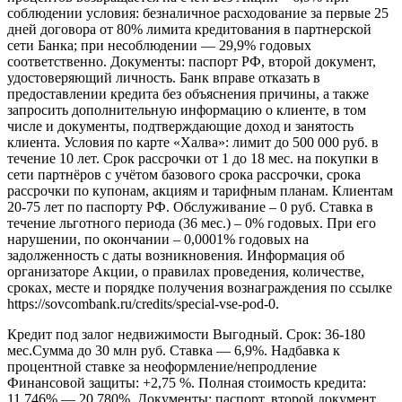
соблюдении условия: безналичное расходование за первые 25
дней договора от 80% лимита кредитования в партнерской
сети Банка; при несоблюдении — 29,9% годовых
соответственно. Документы: паспорт РФ, второй документ,
удостоверяющий личность. Банк вправе отказать в
предоставлении кредита без объяснения причины, а также
запросить дополнительную информацию о клиенте, в том
числе и документы, подтверждающие доход и занятость
клиента. Условия по карте «Халва»: лимит до 500 000 руб. в
течение 10 лет. Срок рассрочки от 1 до 18 мес. на покупки в
сети партнёров с учётом базового срока рассрочки, срока
рассрочки по купонам, акциям и тарифным планам. Клиентам
20-75 лет по паспорту РФ. Обслуживание – 0 руб. Ставка в
течение льготного периода (36 мес.) – 0% годовых. При его
нарушении, по окончании – 0,0001% годовых на
задолженность с даты возникновения. Информация об
организаторе Акции, о правилах проведения, количестве,
сроках, месте и порядке получения вознаграждения по ссылке
https://sovcombank.ru/credits/special-vse-pod-0.
Кредит под залог недвижимости Выгодный. Срок: 36-180
мес.Сумма до 30 млн руб. Ставка — 6,9%. Надбавка к
процентной ставке за неоформление/непродление
Финансовой защиты: +2,75 %. Полная стоимость кредита:
11,746% — 20,780%. Документы: паспорт, второй документ,