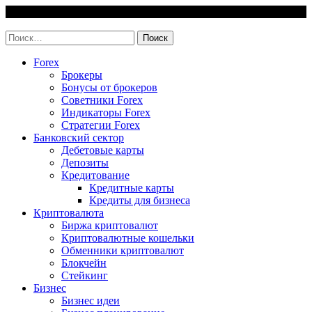
Skip
9 August, 2026
to
invest-easy.ru
content
Найти:
Forex
Брокеры
Бонусы от брокеров
Советники Forex
Индикаторы Forex
Стратегии Forex
Банковский сектор
Дебетовые карты
Депозиты
Кредитование
Кредитные карты
Кредиты для бизнеса
Криптовалюта
Биржа криптовалют
Криптовалютные кошельки
Обменники криптовалют
Блокчейн
Стейкинг
Бизнес
Бизнес идеи