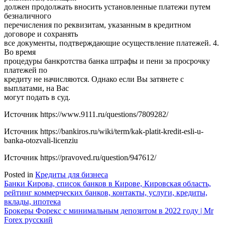
должен продолжать вносить установленные платежи путем
безналичного
перечисления по реквизитам, указанным в кредитном
договоре и сохранять
все документы, подтверждающие осуществление платежей. 4.
Во время
процедуры банкротства банка штрафы и пени за просрочку
платежей по
кредиту не начисляются. Однако если Вы затянете с
выплатами, на Вас
могут подать в суд.
Источник
https://www.9111.ru/questions/7809282/
Источник
https://bankiros.ru/wiki/term/kak-platit-kredit-esli-u-
banka-otozvali-licenziu
Источник
https://pravoved.ru/question/947612/
Posted in
Кредиты для бизнеса
Навигация
Банки Кирова, список банков в Кирове, Кировская область,
рейтинг коммерческих банков, контакты, услуги, кредиты,
по
вклады, ипотека
записям
Брокеры Форекс с минимальным депозитом в 2022 году | Mr
Forex русский