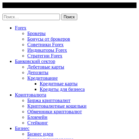
Skip
7 August, 2026
to
invest-easy.ru
content
Найти:
Forex
Брокеры
Бонусы от брокеров
Советники Forex
Индикаторы Forex
Стратегии Forex
Банковский сектор
Дебетовые карты
Депозиты
Кредитование
Кредитные карты
Кредиты для бизнеса
Криптовалюта
Биржа криптовалют
Криптовалютные кошельки
Обменники криптовалют
Блокчейн
Стейкинг
Бизнес
Бизнес идеи