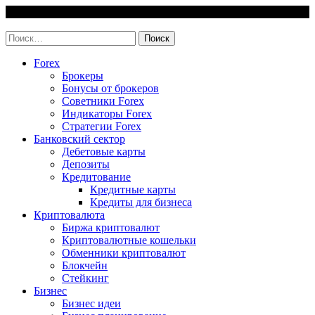
Skip
7 August, 2026
to
invest-easy.ru
content
Найти:
Forex
Брокеры
Бонусы от брокеров
Советники Forex
Индикаторы Forex
Стратегии Forex
Банковский сектор
Дебетовые карты
Депозиты
Кредитование
Кредитные карты
Кредиты для бизнеса
Криптовалюта
Биржа криптовалют
Криптовалютные кошельки
Обменники криптовалют
Блокчейн
Стейкинг
Бизнес
Бизнес идеи