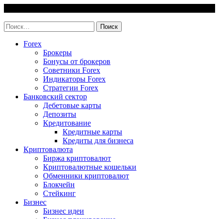
Skip
8 August, 2026
to
invest-easy.ru
content
Найти:
Forex
Брокеры
Бонусы от брокеров
Советники Forex
Индикаторы Forex
Стратегии Forex
Банковский сектор
Дебетовые карты
Депозиты
Кредитование
Кредитные карты
Кредиты для бизнеса
Криптовалюта
Биржа криптовалют
Криптовалютные кошельки
Обменники криптовалют
Блокчейн
Стейкинг
Бизнес
Бизнес идеи