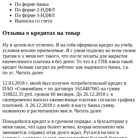
По форме банка
По форме 2-НДФЛ
По форме 3-НДФЛ
Выписка со счета
Отзывы о кредитах на товар
Ну в целом все отлично. Я на себя оформила кредит на учебу,
условия вполне приемлемые. Я с умом подхожу ко всем своим
тратам и у меня нет такого, что после оплаты для закрытия
ежемесячного платежа я без денег. То что я у ГПБ взяла такой
кредит больше сыграл их рейтинг как надежного банка, т.к.
по ус. Читать далее
12.03.2018 г. мной был получен потребительский кредит в
ПАО «Совкомбанк » по договору 1614487065 на сумму
318822,35 руб. сроком 60 месяцев. До 26.12.2018 г. я
своевременно вносил ежемесячные платежи согласно графику
платежей. А 26.12.2018 г. я внёс в кассу банка сумму,
названную и расчитанную мне в. Читать далее
Понадобился кредит и в срочном порядке, а бухгалтерши у
меня такие, что одна болеет вечно, вторая непонятно чем
занимается, справку итак долго ждал. Ругался на них в
курилке, а коллега сказал, что он вообще без этой бумажке