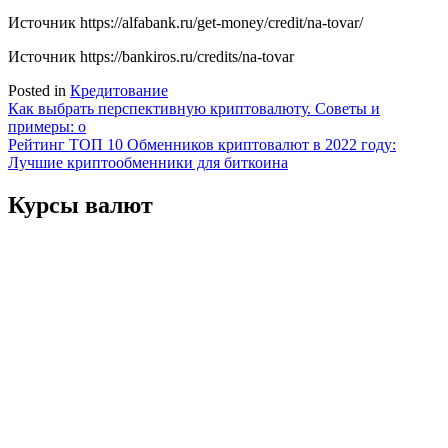
Источник
https://alfabank.ru/get-money/credit/na-tovar/
Источник
https://bankiros.ru/credits/na-tovar
Posted in
Кредитование
Навигация
Как выбрать перспективную криптовалюту. Советы и
примеры: о
по
Рейтинг ТОП 10 Обменников криптовалют в 2022 году:
записям
Лучшие криптообменники для биткоина
Курсы валют