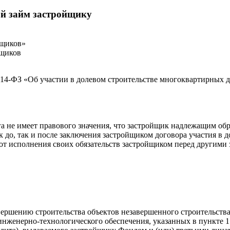
ой займ застройщику
йщиков»
йщиков
 214-ФЗ «Об участии в долевом строительстве многоквартирных
а не имеет правового значения, что застройщик надлежащим обр
до, так и после заключения застройщиком договора участия в д
от исполнения своих обязательств застройщиком перед другими 
о завершению строительства объектов незавершенного строительст
инженерно-технологического обеспечения, указанных в пункте 1 