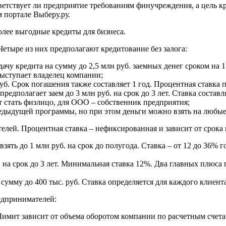
етствует ли предприятие требованиям финучреждения, а цель кр
 портале Выберу.ру.
лее выгодные кредиты для бизнеса.
етыре из них предполагают кредитование без залога:
чу кредита на сумму до 2,5 млн руб. заемных денег сроком на 1
выступает владелец компании;
уб. Срок погашения также составляет 1 год. Процентная ставка 
предполагает заем до 3 млн руб. на срок до 3 лет. Ставка соста
т стать физлицо, для ООО – собственник предприятия;
редыдущей программы, но при этом деньги можно взять на любые
елей. Процентная ставка – нефиксированная и зависит от срока
ять до 1 млн руб. на срок до полугода. Ставка – от 12 до 36% 
 на срок до 3 лет. Минимальная ставка 12%. Два главных плюса
сумму до 400 тыс. руб. Ставка определяется для каждого клиен
едпринимателей:
 Лимит зависит от объема оборотом компании по расчетным счета