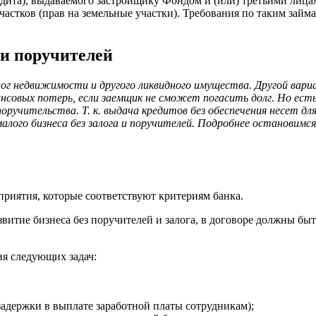
редита), выдаваемого застройщику Фондом и (или) третьими лиц
астков (прав на земельные участки). Требования по таким займа
а и поручителей
лог недвижимости и другого ликвидного имущества. Другой вари
нансовых потерь, если заемщик не сможет погасить долг. Но ес
поручительства. Т. к. выдача кредитов без обеспечения несет дл
лого бизнеса без залога и поручителей. Подробнее остановимся
приятия, которые соответствуют критериям банка.
витие бизнеса без поручителей и залога, в договоре должны быт
ия следующих задач:
задержки в выплате заработной платы сотрудникам);