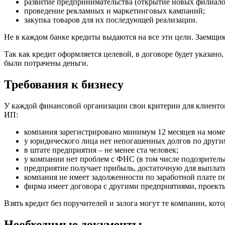
развитие предпринимательства (открытие новых филиалов
проведение рекламных и маркетинговых кампаний;
закупка товаров для их последующей реализации.
Не в каждом банке кредиты выдаются на все эти цели. Заемщик
Так как кредит оформляется целевой, в договоре будет указано
были потрачены деньги.
Требования к бизнесу
У каждой финансовой организации свои критерии для клиенто
ИП:
компания зарегистрировано минимум 12 месяцев на моме
у юридического лица нет непогашенных долгов по другим
в штате предприятия – не менее ста человек;
у компании нет проблем с ФНС (в том числе подозрительн
предприятие получает прибыль, достаточную для выплаты
компания не имеет задолженности по заработной плате п
фирма имеет договора с другими предприятиями, проект
Взять кредит без поручителей и залога могут те компании, кот
Необходимые документы