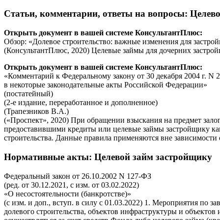
Статьи, комментарии, ответы на вопросы
: Целев
Открыть документ в вашей системе КонсультантПлюс:
Обзор: «Долевое строительство: важные изменения для застро
(КонсультантПлюс, 2020) Целевые займы для дочерних застро
Открыть документ в вашей системе КонсультантПлюс:
«Комментарий к Федеральному закону от 30 декабря 2004 г. N
в некоторые законодательные акты Российской Федерации»
(постатейный)
(2-е издание, переработанное и дополненное)
(Трапезников В.А.)
(«Проспект», 2020) При обращении взыскания на предмет залог
предоставившими кредиты или целевые займы застройщику как 
строительства. Данные правила применяются вне зависимости 
Нормативные акты
: Целевой займ застройщику
Федеральный закон от 26.10.2002 N 127-ФЗ
(ред. от 30.12.2021, с изм. от 03.02.2022)
«О несостоятельности (банкротстве)»
(с изм. и доп., вступ. в силу с 01.03.2022) 1. Мероприятия п
долевого строительства, объектов инфраструктуры и объектов 