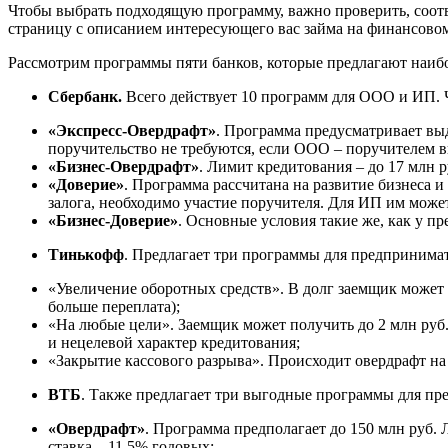
Чтобы выбрать подходящую программу, важно проверить, соотв
страницу с описанием интересующего вас займа на финансовом
Рассмотрим программы пяти банков, которые предлагают наибо
Сбербанк.
Всего действует 10 программ для ООО и ИП. Ч
«Экспресс-Овердрафт»
. Программа предусматривает выда
поручительство не требуются, если ООО – поручителем 
«Бизнес-Овердрафт»
. Лимит кредитования – до 17 млн р
«Доверие»
. Программа рассчитана на развитие бизнеса и 
залога, необходимо участие поручителя. Для ИП им може
«Бизнес-Доверие»
. Основные условия такие же, как у п
Тинькофф
. Предлагает три программы для предпринимат
«Увеличение оборотных средств». В долг заемщик может вз
больше переплата);
«На любые цели». Заемщик может получить до 2 млн руб.
и нецелевой характер кредитования;
«Закрытие кассового разрыва». Происходит овердрафт на 
ВТБ
. Также предлагает три выгодные программы для пр
«Овердрафт»
. Программа предполагает до 150 млн руб.
ставка – 11,5% годовых;