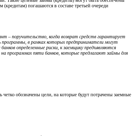
ами. Такие целевые займы (кредиты) могут быть обеспечены
м (кредитам) погашаются в составе третьей очереди
ант – поручительство, когда возврат средств гарантирует
ть программы, в рамках которых предприниматели могут
я банков определенные риски, к заемщику предъявляются
 на программах пяти банков, которые предлагают займы для
ь четко обозначены цели, на которые будут потрачены заемные