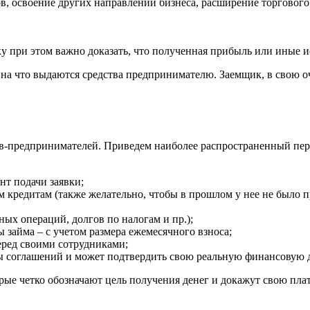
, освоение других направлений бизнеса, расширение торгового 
у при этом важно доказать, что полученная прибыль или иные и
, на что выдаются средства предпринимателю. Заемщик, в свою о
в-предпринимателей. Приведем наиболее распространенный пер
нт подачи заявки;
 кредитам (также желательно, чтобы в прошлом у нее не было п
ых операций, долгов по налогам и пр.);
 займа – с учетом размера ежемесячного взноса;
еред своими сотрудниками;
ы соглашений и может подтвердить свою реальную финансовую д
орые четко обозначают цель получения денег и докажут свою пла