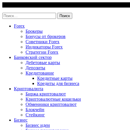
Skip
8 August, 2026
to
invest-easy.ru
content
Найти:
Forex
Брокеры
Бонусы от брокеров
Советники Forex
Индикаторы Forex
Стратегии Forex
Банковский сектор
Дебетовые карты
Депозиты
Кредитование
Кредитные карты
Кредиты для бизнеса
Криптовалюта
Биржа криптовалют
Криптовалютные кошельки
Обменники криптовалют
Блокчейн
Стейкинг
Бизнес
Бизнес идеи