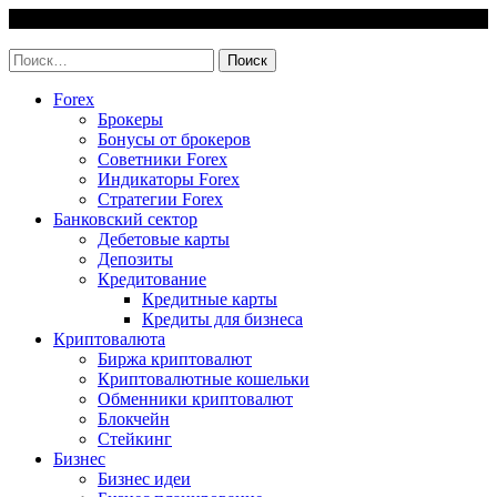
Skip
7 August, 2026
to
invest-easy.ru
content
Найти:
Forex
Брокеры
Бонусы от брокеров
Советники Forex
Индикаторы Forex
Стратегии Forex
Банковский сектор
Дебетовые карты
Депозиты
Кредитование
Кредитные карты
Кредиты для бизнеса
Криптовалюта
Биржа криптовалют
Криптовалютные кошельки
Обменники криптовалют
Блокчейн
Стейкинг
Бизнес
Бизнес идеи