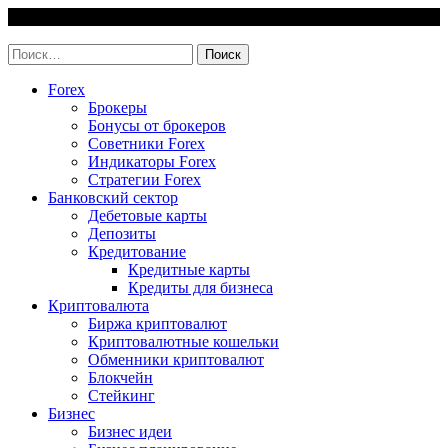
Skip
7 August, 2026
to
invest-easy.ru
content
Найти:
Forex
Брокеры
Бонусы от брокеров
Советники Forex
Индикаторы Forex
Стратегии Forex
Банковский сектор
Дебетовые карты
Депозиты
Кредитование
Кредитные карты
Кредиты для бизнеса
Криптовалюта
Биржа криптовалют
Криптовалютные кошельки
Обменники криптовалют
Блокчейн
Стейкинг
Бизнес
Бизнес идеи