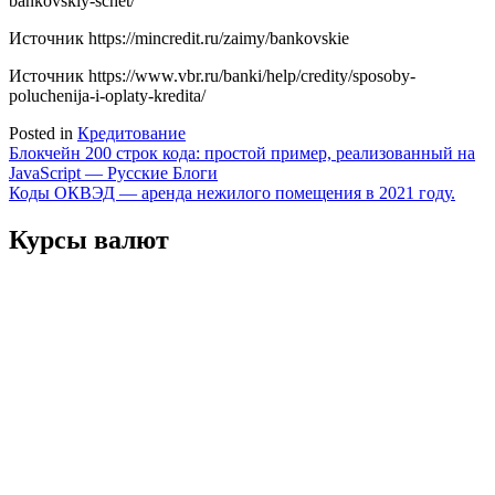
bankovskiy-schet/
Источник
https://mincredit.ru/zaimy/bankovskie
Источник
https://www.vbr.ru/banki/help/credity/sposoby-
poluchenija-i-oplaty-kredita/
Posted in
Кредитование
Навигация
Блокчейн 200 строк кода: простой пример, реализованный на
JavaScript — Русские Блоги
по
Коды ОКВЭД — аренда нежилого помещения в 2021 году.
записям
Курсы валют