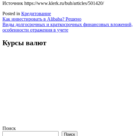
Источник
https://www.klerk.ru/buh/articles/501420/
Posted in
Кредитование
Навигация
Как инвестировать в Alibaba? Решено
Виды долгосрочных и краткосрочных финансовых вложений,
по
особенности отражения в учете
записям
Курсы валют
Поиск
Поиск