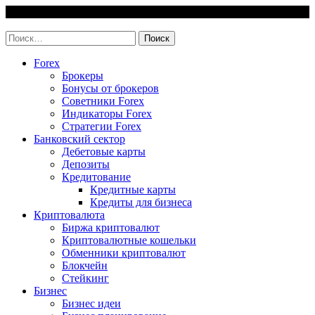
Skip
7 August, 2026
to
invest-easy.ru
content
Найти:
Forex
Брокеры
Бонусы от брокеров
Советники Forex
Индикаторы Forex
Стратегии Forex
Банковский сектор
Дебетовые карты
Депозиты
Кредитование
Кредитные карты
Кредиты для бизнеса
Криптовалюта
Биржа криптовалют
Криптовалютные кошельки
Обменники криптовалют
Блокчейн
Стейкинг
Бизнес
Бизнес идеи