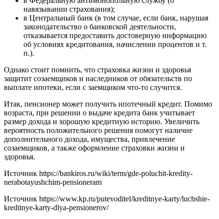
в Федеральную антимонопольную службу (о
навязывании страхования);
в Центральный банк (в том случае, если банк, нарушая
законодательство о банковской деятельности,
отказывается предоставить достоверную информацию
об условиях кредитования, начислении процентов и т.
п.).
Однако стоит помнить, что страховка жизни и здоровья
защитит созаемщиков и наследников от обязательств по
выплате ипотеки, если с заемщиком что-то случится.
Итак, пенсионер может получить ипотечный кредит. Помимо
возраста, при решении о выдаче кредита банк учитывает
размер дохода и хорошую кредитную историю. Увеличить
вероятность положительного решения помогут наличие
дополнительного дохода, имущества, привлечение
созаемщиков, а также оформление страховки жизни и
здоровья.
Источник
https://bankiros.ru/wiki/term/gde-poluchit-kredity-
nerabotayushchim-pensioneram
Источник
https://www.kp.ru/putevoditel/kreditnye-karty/luchshie-
kreditnye-karty-dlya-pensionerov/