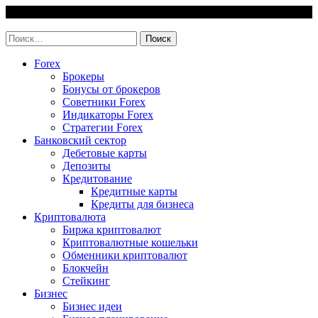
Skip
7 August, 2026
to
invest-easy.ru
content
Найти:
Forex
Брокеры
Бонусы от брокеров
Советники Forex
Индикаторы Forex
Стратегии Forex
Банковский сектор
Дебетовые карты
Депозиты
Кредитование
Кредитные карты
Кредиты для бизнеса
Криптовалюта
Биржа криптовалют
Криптовалютные кошельки
Обменники криптовалют
Блокчейн
Стейкинг
Бизнес
Бизнес идеи