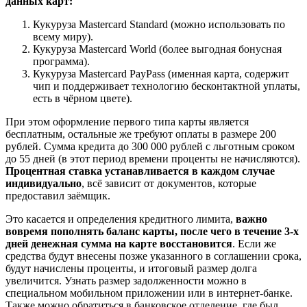
данных карт:
Кукуруза Masterсard Standard (можно использовать по
всему миру).
Кукуруза Masterсard World (более выгодная бонусная
программа).
Кукуруза Masterсard PayPass (именная карта, содержит
чип и поддерживает технологию бесконтактной уплаты,
есть в чёрном цвете).
При этом оформление первого типа карты является
бесплатным, остальные же требуют оплаты в размере 200
рублей. Сумма кредита до 300 000 рублей с льготным сроком
до 55 дней (в этот период времени проценты не начисляются).
Процентная ставка устанавливается в каждом случае
индивидуально
, всё зависит от документов, которые
предоставил заёмщик.
Это касается и определения кредитного лимита,
важно
вовремя пополнять баланс карты, после чего в течение 3-х
дней денежная сумма на карте восстановится
. Если же
средства будут внесены позже указанного в соглашении срока,
будут начислены проценты, и итоговый размер долга
увеличится. Узнать размер задолженности можно в
специальном мобильном приложении или в интернет-банке.
Также можно обратиться в банковское отделение, где был