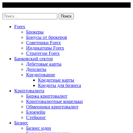
Skip
6 August, 2026
to
invest-easy.ru
content
Найти:
Forex
Брокеры
Бонусы от брокеров
Советники Forex
Индикаторы Forex
Стратегии Forex
Банковский сектор
Дебетовые карты
Депозиты
Кредитование
Кредитные карты
Кредиты для бизнеса
Криптовалюта
Биржа криптовалют
Криптовалютные кошельки
Обменники криптовалют
Блокчейн
Стейкинг
Бизнес
Бизнес идеи