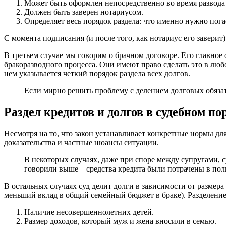
Может быть оформлен непосредственно во время развода и
Должен быть заверен нотариусом.
Определяет весь порядок раздела: что именно нужно погас
С момента подписания (и после того, как нотариус его завери
В третьем случае мы говорим о брачном договоре. Его главное
бракоразводного процесса. Они имеют право сделать это в любо
нем указывается четкий порядок раздела всех долгов.
Если мирно решить проблему с делением долговых обязател
Раздел кредитов и долгов в судебном по
Несмотря на то, что закон устанавливает конкретные нормы дл
доказательства и частные нюансы ситуации.
В некоторых случаях, даже при споре между супругами, с
говорили выше – средства кредита были потрачены в пол
В остальных случаях суд делит долги в зависимости от размера
меньший вклад в общий семейный бюджет в браке). Разделение
Наличие несовершеннолетних детей.
Размер доходов, который муж и жена вносили в семью.