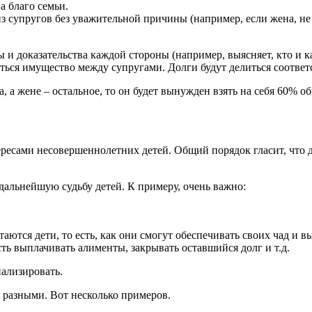
а благо семьи.
 супругов без уважительной причины (например, если жена, не 
ы и доказательства каждой стороны (например, выясняет, кто и 
иться имущество между супругами. Долги будут делиться соответ
 а жене – остальное, то он будет вынужден взять на себя 60% о
тересами несовершеннолетних детей. Общий порядок гласит, что д
дальнейшую судьбу детей. К примеру, очень важно:
ются дети, то есть, как они смогут обеспечивать своих чад и вы
ть выплачивать алименты, закрывать оставшийся долг и т.д.
нализировать.
ь разными. Вот несколько примеров.