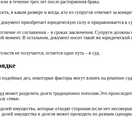
ли в течение трех лет после расторжения брака.
ить, в каком размере и когда, кто из супругов отвечает за конкр
т) документ приобретает юридическую силу и приравнивается к 
 отличие от соглашения – в сроках заключения. Супруги должны 
й момент. В остальном, документ носит такой же юридический ст
ьств не получается, остается один путь – в суд.
рядке
я подобных дел, некоторые факторы могут влиять на решение суда
уд может разделить долги традиционно пополам.Это происходит 
ьзу семьи.
 долей имущества, которые отходят сторонам (если нет несоверш
 долей имущества и долгов может проходить по разным сценария