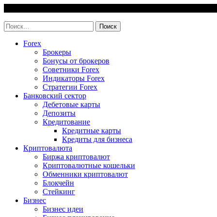
Skip
6 August, 2026
to
invest-easy.ru
content
Найти:
Forex
Брокеры
Бонусы от брокеров
Советники Forex
Индикаторы Forex
Стратегии Forex
Банковский сектор
Дебетовые карты
Депозиты
Кредитование
Кредитные карты
Кредиты для бизнеса
Криптовалюта
Биржа криптовалют
Криптовалютные кошельки
Обменники криптовалют
Блокчейн
Стейкинг
Бизнес
Бизнес идеи