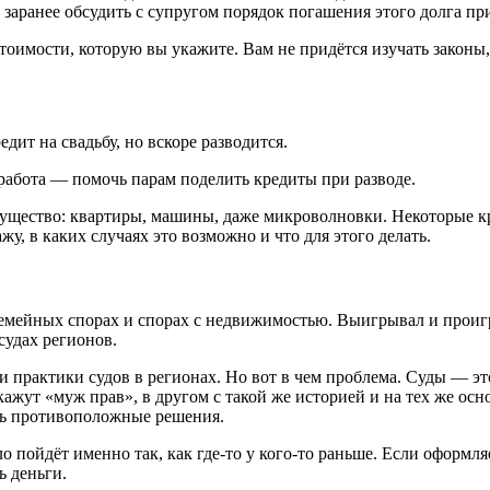
заранее обсудить с супругом порядок погашения этого долга при
оимости, которую вы укажите. Вам не придётся изучать законы, 
дит на свадьбу, но вскоре разводится.
я работа — помочь парам поделить кредиты при разводе.
имущество: квартиры, машины, даже микроволновки. Некоторые к
жу, в каких случаях это возможно и что для этого делать.
семейных спорах и спорах с недвижимостью. Выигрывал и проиг
судах регионов.
и и практики судов в регионах. Но вот в чем проблема. Суды — 
ажут «муж прав», в другом с такой же историей и на тех же ос
ть противоположные решения.
 пойдёт именно так, как где-то у кого-то раньше. Если оформля
ь деньги.