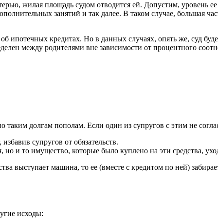
терью, жилая площадь судом отводится ей. Допустим, уровень е
полнительных занятий и так далее. В таком случае, большая част
т об ипотечных кредитах. Но в данных случаях, опять же, суд бу
ределен между родителями вне зависимости от процентного соот
по таким долгам пополам. Если один из супругов с этим не согл
, избавив супругов от обязательств.
я, но и то имущество, которые было куплено на эти средства, ухо
тва выступает машина, то ее (вместе с кредитом по ней) забирае
угие исходы: