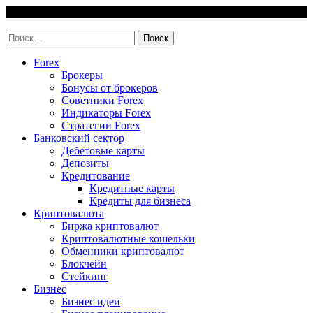
Skip
8 August, 2026
to
invest-easy.ru
content
Найти:
Forex
Брокеры
Бонусы от брокеров
Советники Forex
Индикаторы Forex
Стратегии Forex
Банковский сектор
Дебетовые карты
Депозиты
Кредитование
Кредитные карты
Кредиты для бизнеса
Криптовалюта
Биржа криптовалют
Криптовалютные кошельки
Обменники криптовалют
Блокчейн
Стейкинг
Бизнес
Бизнес идеи