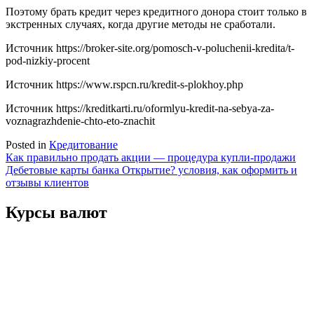
Поэтому брать кредит через кредитного донора стоит только в
экстренных случаях, когда другие методы не сработали.
Источник
https://broker-site.org/pomosch-v-poluchenii-kredita/t-
pod-nizkiy-procent
Источник
https://www.rspcn.ru/kredit-s-plokhoy.php
Источник
https://kreditkarti.ru/oformlyu-kredit-na-sebya-za-
voznagrazhdenie-chto-eto-znachit
Posted in
Кредитование
Навигация
Как правильно продать акции — процедура купли-продажи
Дебетовые карты банка Открытие? условия, как оформить и
по
отзывы клиентов
записям
Курсы валют