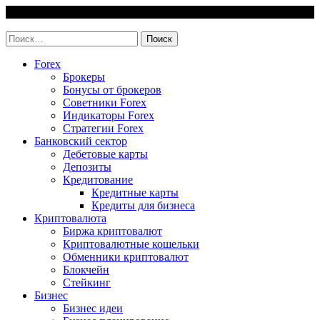
Skip
9 August, 2026
to
invest-easy.ru
content
Найти:
Forex
Брокеры
Бонусы от брокеров
Советники Forex
Индикаторы Forex
Стратегии Forex
Банковский сектор
Дебетовые карты
Депозиты
Кредитование
Кредитные карты
Кредиты для бизнеса
Криптовалюта
Биржа криптовалют
Криптовалютные кошельки
Обменники криптовалют
Блокчейн
Стейкинг
Бизнес
Бизнес идеи