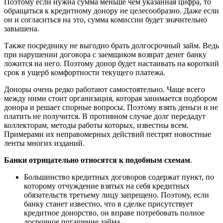
Поэтому если нужна сумма меньше чем указанная цифра, то
обращаться к кредитному донору не целесообразно. Даже если
он и согласиться на это, сумма комиссии будет значительно
завышена.
Также посреднику не выгодно брать долгосрочный займ. Ведь
при нарушении договора с заемщиком возврат денег банку
ложится на него. Поэтому донор будет настаивать на короткий
срок в ущерб комфортности текущего платежа.
Доноры очень редко работают самостоятельно. Чаще всего
между ними стоит организация, которая занимается подбором
донора и решает спорные вопросы. Поэтому взять деньги и не
платить не получится. В противном случае долг передадут
коллекторам, методы работы которых, известны всем.
Примерами их неправомерных действий пестрят новостные
ленты многих изданий.
Банки отрицательно относятся к подобным схемам
.
Большинство кредитных договоров содержат пункт, по
которому отчуждение взятых на себя кредитных
обязательств третьему лицу запрещено. Поэтому, если
банку станет известно, что в сделке присутствует
кредитное донорство, он вправе потребовать полное
досрочное погашение займа.