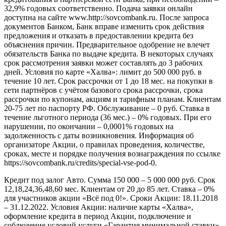
32,9% годовых соответственно. Подача заявки онлайн
доступна на сайте www.http://sovcombank.ru. После запроса
документов Банком, Банк вправе изменить срок действия
предложения и отказать в предоставлении кредита без
объяснения причин. Предварительное одобрение не влечет
обязательств Банка по выдаче кредита. В некоторых случаях
срок рассмотрения заявки может составлять до 3 рабочих
дней. Условия по карте «Халва»: лимит до 500 000 руб. в
течение 10 лет. Срок рассрочки от 1 до 18 мес. на покупки в
сети партнёров с учётом базового срока рассрочки, срока
рассрочки по купонам, акциям и тарифным планам. Клиентам
20-75 лет по паспорту РФ. Обслуживание – 0 руб. Ставка в
течение льготного периода (36 мес.) – 0% годовых. При его
нарушении, по окончании – 0,0001% годовых на
задолженность с даты возникновения. Информация об
организаторе Акции, о правилах проведения, количестве,
сроках, месте и порядке получения вознаграждения по ссылке
https://sovcombank.ru/credits/special-vse-pod-0.
Кредит под залог Авто. Сумма 150 000 – 5 000 000 руб. Срок
12,18,24,36,48,60 мес. Клиентам от 20 до 85 лет. Ставка – 0%
для участников акции «Всё под 0!». Сроки Акции: 18.11.2018
– 31.12.2022. Условия Акции: наличие карты «Халва»,
оформление кредита в период Акции, подключение и
соблюдение условий услуги «Гарантия минимальной ставки»