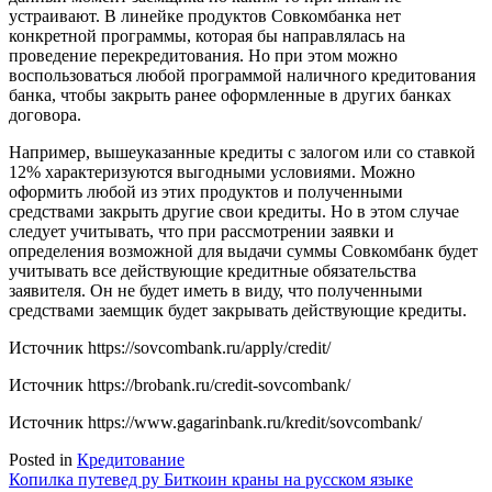
устраивают. В линейке продуктов Совкомбанка нет
конкретной программы, которая бы направлялась на
проведение перекредитования. Но при этом можно
воспользоваться любой программой наличного кредитования
банка, чтобы закрыть ранее оформленные в других банках
договора.
Например, вышеуказанные кредиты с залогом или со ставкой
12% характеризуются выгодными условиями. Можно
оформить любой из этих продуктов и полученными
средствами закрыть другие свои кредиты. Но в этом случае
следует учитывать, что при рассмотрении заявки и
определения возможной для выдачи суммы Совкомбанк будет
учитывать все действующие кредитные обязательства
заявителя. Он не будет иметь в виду, что полученными
средствами заемщик будет закрывать действующие кредиты.
Источник
https://sovcombank.ru/apply/credit/
Источник
https://brobank.ru/credit-sovcombank/
Источник
https://www.gagarinbank.ru/kredit/sovcombank/
Posted in
Кредитование
Навигация
Копилка путевед ру Биткоин краны на русском языке