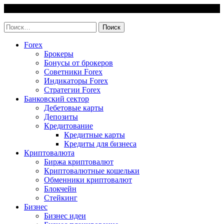
Skip
6 August, 2026
to
invest-easy.ru
content
Найти:
Forex
Брокеры
Бонусы от брокеров
Советники Forex
Индикаторы Forex
Стратегии Forex
Банковский сектор
Дебетовые карты
Депозиты
Кредитование
Кредитные карты
Кредиты для бизнеса
Криптовалюта
Биржа криптовалют
Криптовалютные кошельки
Обменники криптовалют
Блокчейн
Стейкинг
Бизнес
Бизнес идеи