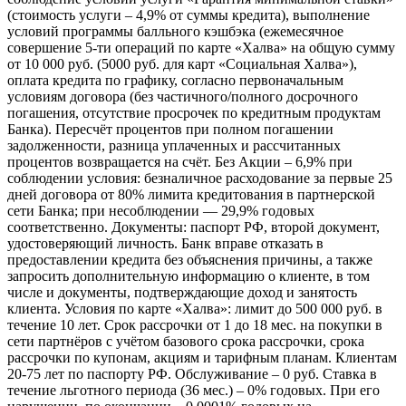
(стоимость услуги – 4,9% от суммы кредита), выполнение
условий программы балльного кэшбэка (ежемесячное
совершение 5-ти операций по карте «Халва» на общую сумму
от 10 000 руб. (5000 руб. для карт «Социальная Халва»),
оплата кредита по графику, согласно первоначальным
условиям договора (без частичного/полного досрочного
погашения, отсутствие просрочек по кредитным продуктам
Банка). Пересчёт процентов при полном погашении
задолженности, разница уплаченных и рассчитанных
процентов возвращается на счёт. Без Акции – 6,9% при
соблюдении условия: безналичное расходование за первые 25
дней договора от 80% лимита кредитования в партнерской
сети Банка; при несоблюдении — 29,9% годовых
соответственно. Документы: паспорт РФ, второй документ,
удостоверяющий личность. Банк вправе отказать в
предоставлении кредита без объяснения причины, а также
запросить дополнительную информацию о клиенте, в том
числе и документы, подтверждающие доход и занятость
клиента. Условия по карте «Халва»: лимит до 500 000 руб. в
течение 10 лет. Срок рассрочки от 1 до 18 мес. на покупки в
сети партнёров с учётом базового срока рассрочки, срока
рассрочки по купонам, акциям и тарифным планам. Клиентам
20-75 лет по паспорту РФ. Обслуживание – 0 руб. Ставка в
течение льготного периода (36 мес.) – 0% годовых. При его