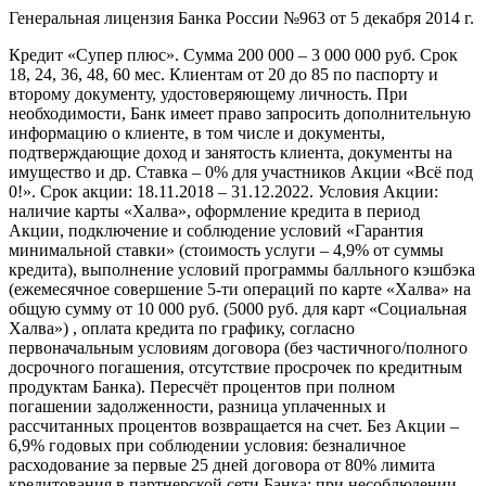
Генеральная лицензия Банка России №963 от 5 декабря 2014 г.
Кредит «Супер плюс». Сумма 200 000 – 3 000 000 руб. Срок
18, 24, 36, 48, 60 мес. Клиентам от 20 до 85 по паспорту и
второму документу, удостоверяющему личность. При
необходимости, Банк имеет право запросить дополнительную
информацию о клиенте, в том числе и документы,
подтверждающие доход и занятость клиента, документы на
имущество и др. Ставка – 0% для участников Акции «Всё под
0!». Срок акции: 18.11.2018 – 31.12.2022. Условия Акции:
наличие карты «Халва», оформление кредита в период
Акции, подключение и соблюдение условий «Гарантия
минимальной ставки» (стоимость услуги – 4,9% от суммы
кредита), выполнение условий программы балльного кэшбэка
(ежемесячное совершение 5-ти операций по карте «Халва» на
общую сумму от 10 000 руб. (5000 руб. для карт «Социальная
Халва») , оплата кредита по графику, согласно
первоначальным условиям договора (без частичного/полного
досрочного погашения, отсутствие просрочек по кредитным
продуктам Банка). Пересчёт процентов при полном
погашении задолженности, разница уплаченных и
рассчитанных процентов возвращается на счет. Без Акции –
6,9% годовых при соблюдении условия: безналичное
расходование за первые 25 дней договора от 80% лимита
кредитования в партнерской сети Банка; при несоблюдении –