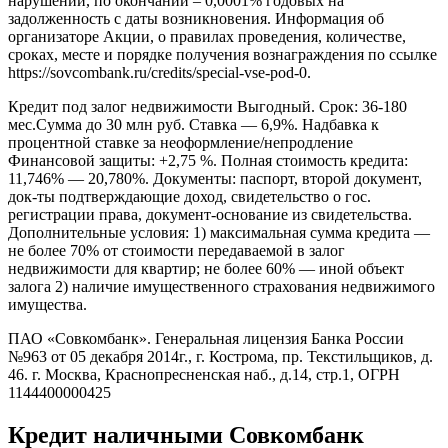
нарушении, по окончании – 0,0001% годовых на
задолженность с даты возникновения. Информация об
организаторе Акции, о правилах проведения, количестве,
сроках, месте и порядке получения вознаграждения по ссылке
https://sovcombank.ru/credits/special-vse-pod-0.
Кредит под залог недвижимости Выгодный. Срок: 36-180
мес.Сумма до 30 млн руб. Ставка — 6,9%. Надбавка к
процентной ставке за неоформление/непродление
Финансовой защиты: +2,75 %. Полная стоимость кредита:
11,746% — 20,780%. Документы: паспорт, второй документ,
док-ты подтверждающие доход, свидетельство о гос.
регистрации права, документ-основание из свидетельства.
Дополнительные условия: 1) максимальная сумма кредита —
не более 70% от стоимости передаваемой в залог
недвижимости для квартир; не более 60% — иной объект
залога 2) наличие имущественного страхования недвижимого
имущества.
ПАО «Совкомбанк». Генеральная лицензия Банка России
№963 от 05 декабря 2014г., г. Кострома, пр. Текстильщиков, д.
46. г. Москва, Краснопресненская наб., д.14, стр.1, ОГРН
1144400000425
Кредит наличными Совкомбанк