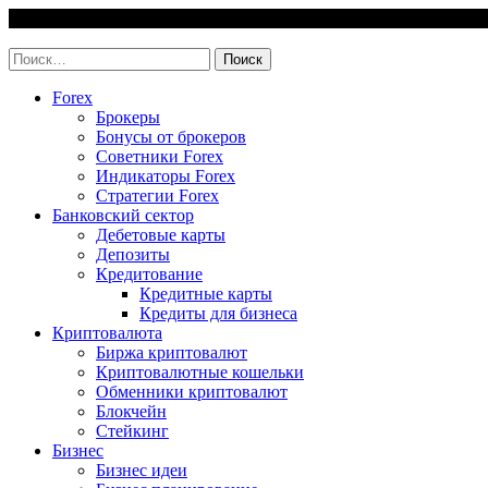
Skip
6 August, 2026
to
invest-easy.ru
content
Найти:
Forex
Брокеры
Бонусы от брокеров
Советники Forex
Индикаторы Forex
Стратегии Forex
Банковский сектор
Дебетовые карты
Депозиты
Кредитование
Кредитные карты
Кредиты для бизнеса
Криптовалюта
Биржа криптовалют
Криптовалютные кошельки
Обменники криптовалют
Блокчейн
Стейкинг
Бизнес
Бизнес идеи