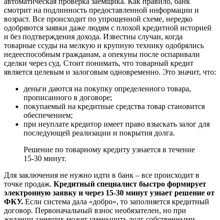
автоматическая проверка заемщика. Как правило, банк
смотрит на подлинность предоставленной информации и
возраст. Все происходит по упрощенной схеме, нередко
одобряются заявки даже людям с плохой кредитной историей
и без подтверждения дохода. Известны случаи, когда
товарные ссуды на мелкую и крупную технику одобрялись
недееспособным гражданам, а опекуны после оспаривали
сделки через суд. Стоит понимать, что товарный кредит
является целевым и залоговым одновременно. Это значит, что:
деньги даются на покупку определенного товара,
прописанного в договоре;
покупаемый на кредитные средства товар становится
обеспечением;
при неуплате кредитор имеет право взыскать залог для
последующей реализации и покрытия долга.
Решение по товарному кредиту узнается в течение
15-30 минут.
Для заключения не нужно идти в банк – все происходит в
точке продаж.
Кредитный специалист быстро формирует
электронную заявку и через 15-30 минут узнает решение от
ФКУ.
Если система дала «добро», то заполняется кредитный
договор. Первоначальный взнос необязателен, но при
желании заемщик может уменьшить долг собственными