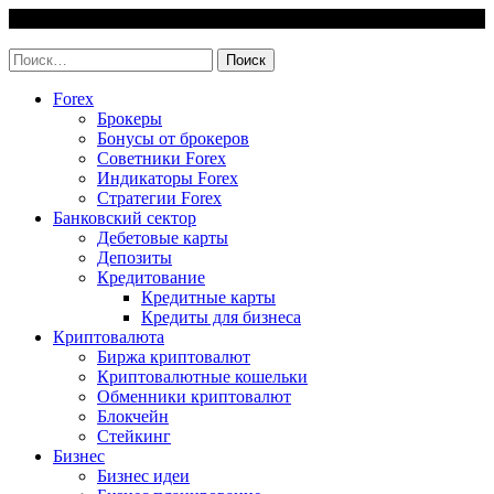
Skip
10 August, 2026
to
invest-easy.ru
content
Найти:
Forex
Брокеры
Бонусы от брокеров
Советники Forex
Индикаторы Forex
Стратегии Forex
Банковский сектор
Дебетовые карты
Депозиты
Кредитование
Кредитные карты
Кредиты для бизнеса
Криптовалюта
Биржа криптовалют
Криптовалютные кошельки
Обменники криптовалют
Блокчейн
Стейкинг
Бизнес
Бизнес идеи