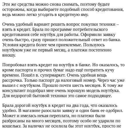
Эти же средства можно снова снимать, поэтому будьте
осторожны, когда выбираете подобный способ кредитования,
ведь можно легко угодить в кредитную яму.
Очень удобный вариант решить вопрос покупки техники –
взять в кредит. Брала по программе потребительского
кредитования себе ноутбук для работы. Оформили заявку
очень быстро, сразу пришел положительный ответ из банка.
Условия кредита более чем приемлемые. Пользуюсь
ноутбуком уже не первый месяц, а платежи постепенно
вношу.
Попробовал взять кредит на ноутбук в банке. Но оказалось, то
кроме паспорта и прочих бумаг надо ещё потратить кучу
времени. Пошёл в. супермаркет. Очень удобная вещь
рассрочка. Только паспорт да налоговый номер. Через час уже
вышел с ноутбуком. Прошло почти шесть месяцев. К тому же
консультант подобрал мне очень хорошую модель ноутбука.
Для недорогой бытовой техники это самое подходящее.
Брала дорогой ноутбук в кредит на два года, что оказалось
удобно. В магазине разослали заявку и один банк ее одобрил.
Может и имелась некая переплата, но платежи были
разбросаны на много месяцев, поэтому особо не ударили по
кошельку. За наличку не осилила бы этот ноутбук, просто не